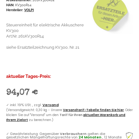
HAN:
KV300R14
Hersteller:
VOLPI
Steuereinheit für elektrische Akkuschere
KV300
Art.Nr. 261KV300R14
siehe Ersatzteilzeichnung KV300, Nr. 21
aktueller Tages-Preis:
94,07 €
✓
inkl. 19% USt. , zzgl.
Versand
(Versandgewicht: 0,30 kg - Unsere
Versandtarif-Tabelle finden Sie hier
. Oder
klicken Sie auf "Versand" um den
Tarif für Ihren
aktuellen Warenkorb und
Ihrem Zielort
zu berechnen.)
✓
Gewährleistung: Gegenüber
Verbrauchern
gelten die
gesetzlichen Mängelhaftungsrechte von
24 Monaten
, 12 Monate