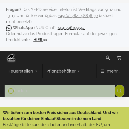
Fragen?
Das YERD Service-Telefon ist Werktags von 9-12 und
13-17 Uhr für Sie verfügbar:
+49 (0) 7821 58838 30
(aktuell
nicht besetzt).
WhatsApp
(NUR Chat):
+491796159552
Oder nutze das Produktfragen-Formular auf der jeweiligen
Produktseite...
HIER
>>
Feuerstellen
Pflanzbehälter
mehr...
Wir liefern zum besten Preis sicher aus Deutschland. Und wir
bezahlen für deinen Einkauf Steuern in deinem Land:
Bestätige bitte kurz dein Lieferland innerhalb der EU, um