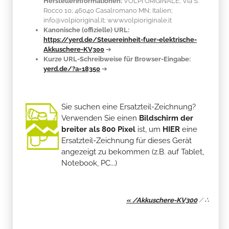
Herstellerinformationen:
VOLPI ORIGINALE; Via S.
Rocco 10; 46040 Casalromano MN; Italien;
info@volpioriginal.it; www.volpioriginale.it
Kanonische (offizielle) URL:
https://yerd.de/Steuereinheit-fuer-elektrische-
Akkuschere-KV300
➔
Kurze URL-Schreibweise für Browser-Eingabe:
yerd.de/?a=18350
➔
Sie suchen eine Ersatzteil-Zeichnung?
Verwenden Sie einen
Bildschirm der
breiter als 800 Pixel
ist, um
HIER
eine
Ersatzteil-Zeichnung für dieses Gerät
angezeigt zu bekommen (z.B. auf Tablet,
Notebook, PC...)
« /Akkuschere-KV300
/
∴