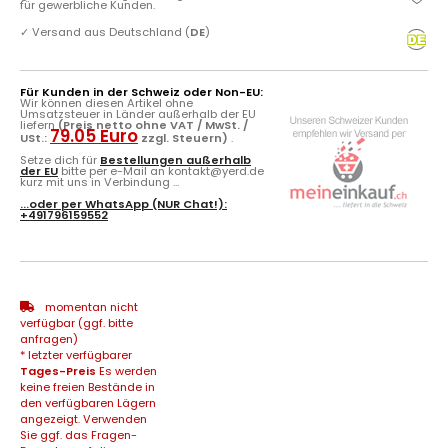
für gewerbliche Kunden.
✓
Versand aus Deutschland (
DE
)
Für Kunden in der Schweiz oder Non-EU:
Wir können diesen Artikel ohne
Umsatzsteuer in Länder außerhalb der EU
liefern
(Preis netto ohne VAT / MwSt. /
79.05 Euro
USt.:
zzgl. Steuern)
.
Setze dich für
Bestellungen außerhalb
der EU
bitte per e-Mail an kontakt@yerd.de
kurz mit uns in Verbindung ...
...oder per
WhatsApp
(NUR Chat!):
+491796159552
momentan nicht
verfügbar (ggf. bitte
anfragen)
* letzter verfügbarer
Tages-Preis
Es werden
keine freien Bestände in
den verfügbaren Lägern
angezeigt. Verwenden
Sie ggf. das Fragen-