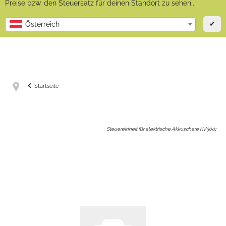
Preise bzw. den Steuersatz für deinen Standort zu sehen...
✔
Österreich
Startseite
Steuereinheit für elektrische Akkuschere KV300
: