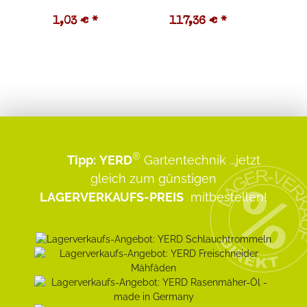
1,03 €
*
117,36 €
*
2
®
Tipp:
YERD
Gartentechnik
...jetzt
gleich zum günstigen
LAGERVERKAUFS-PREIS
mitbestellen!