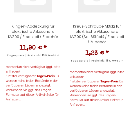
Klingen-Abdeckung für
Kreuz-Schraube M3x12 für
elektrische Akkuschere
elektrische Akkuschere
KV300 / Ersatzteil / Zubehör
KV300 (Set 6Stück) / Ersatzteil
/ Zubehör
11,90 €
*
1,23 €
*
Tagespreis | Preis inkl. 19% MwSt. ✓
Tagespreis | Preis inkl. 19% MwSt. ✓
momentan nicht verfügbar (ggf. bitte
anfragen)
momentan nicht verfügbar (ggf. bitte
* letzter verfügbarer
Tages-Preis
Es
anfragen)
werden keine freien Bestände in den
* letzter verfügbarer
Tages-Preis
Es
verfügbaren Lägern angezeigt.
werden keine freien Bestände in den
Verwenden Sie ggf. das Fragen-
verfügbaren Lägern angezeigt.
Formular auf dieser Artikel-Seite für
Verwenden Sie ggf. das Fragen-
Anfragen...
Formular auf dieser Artikel-Seite für
Anfragen...