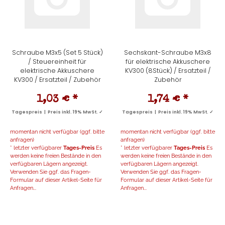
Schraube M3x5 (Set 5 Stück)
Sechskant-Schraube M3x8
/ Steuereinheit für
für elektrische Akkuschere
elektrische Akkuschere
KV300 (8Stück) / Ersatzteil /
KV300 / Ersatzteil / Zubehör
Zubehör
1,03 €
*
1,74 €
*
Tagespreis | Preis inkl. 19% MwSt. ✓
Tagespreis | Preis inkl. 19% MwSt. ✓
momentan nicht verfügbar (ggf. bitte
momentan nicht verfügbar (ggf. bitte
anfragen)
anfragen)
* letzter verfügbarer
Tages-Preis
Es
* letzter verfügbarer
Tages-Preis
Es
werden keine freien Bestände in den
werden keine freien Bestände in den
verfügbaren Lägern angezeigt.
verfügbaren Lägern angezeigt.
Verwenden Sie ggf. das Fragen-
Verwenden Sie ggf. das Fragen-
Formular auf dieser Artikel-Seite für
Formular auf dieser Artikel-Seite für
Anfragen...
Anfragen...