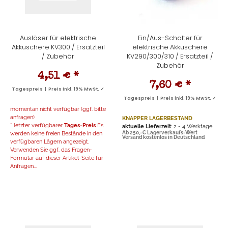
Auslöser für elektrische
Ein/Aus-Schalter für
Akkuschere KV300 / Ersatzteil
elektrische Akkuschere
/ Zubehör
KV290/300/310 / Ersatzteil /
Zubehör
4,51 €
*
7,60 €
*
Tagespreis | Preis inkl. 19% MwSt. ✓
Tagespreis | Preis inkl. 19% MwSt. ✓
momentan nicht verfügbar (ggf. bitte
anfragen)
KNAPPER LAGERBESTAND
* letzter verfügbarer
Tages-Preis
Es
aktuelle Lieferzeit
: 2 - 4 Werktage
werden keine freien Bestände in den
Ab 250,-€ Lagerverkaufs-Wert
Versand kostenlos in Deutschland
verfügbaren Lägern angezeigt.
Verwenden Sie ggf. das Fragen-
Formular auf dieser Artikel-Seite für
Anfragen...