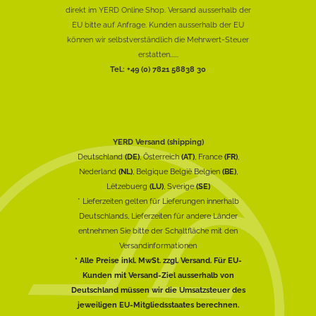
direkt im YERD Online Shop. Versand ausserhalb der
EU bitte auf Anfrage. Kunden ausserhalb der EU
können wir selbstverständlich die Mehrwert-Steuer
erstatten......
Tel.: +49 (0) 7821 58838 30
YERD Versand (shipping)
Deutschland
(DE)
, Österreich
(AT)
, France
(FR)
,
Nederland
(NL)
, Belgique België Belgien
(BE)
,
Lëtzebuerg
(LU)
, Sverige
(SE)
* Lieferzeiten gelten für Lieferungen innerhalb
Deutschlands, Lieferzeiten für andere Länder
entnehmen Sie bitte der Schaltfläche mit den
Versandinformationen
* Alle Preise inkl. MwSt. zzgl. Versand. Für EU-
Kunden mit Versand-Ziel ausserhalb von
Deutschland müssen wir die Umsatzsteuer des
jeweiligen EU-Mitgliedsstaates berechnen.