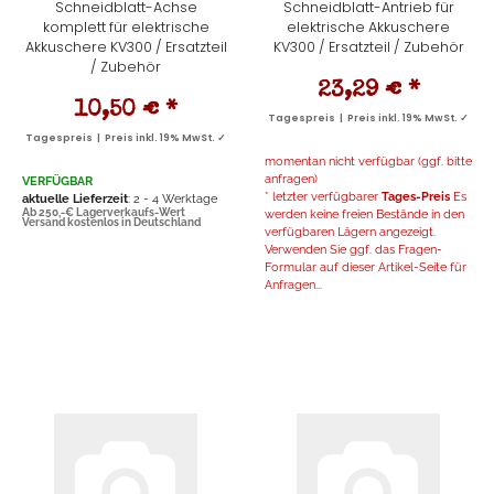
Schneidblatt-Achse
Schneidblatt-Antrieb für
komplett für elektrische
elektrische Akkuschere
Akkuschere KV300 / Ersatzteil
KV300 / Ersatzteil / Zubehör
/ Zubehör
23,29 €
*
10,50 €
*
Tagespreis | Preis inkl. 19% MwSt. ✓
Tagespreis | Preis inkl. 19% MwSt. ✓
momentan nicht verfügbar (ggf. bitte
anfragen)
VERFÜGBAR
* letzter verfügbarer
Tages-Preis
Es
aktuelle Lieferzeit
: 2 - 4 Werktage
Ab 250,-€ Lagerverkaufs-Wert
werden keine freien Bestände in den
Versand kostenlos in Deutschland
verfügbaren Lägern angezeigt.
Verwenden Sie ggf. das Fragen-
Formular auf dieser Artikel-Seite für
Anfragen...