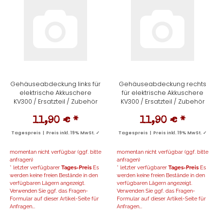
Gehäuseabdeckung links für
Gehäuseabdeckung rechts
elektrische Akkuschere
für elektrische Akkuschere
KV300 / Ersatzteil / Zubehör
KV300 / Ersatzteil / Zubehör
11,90 €
*
11,90 €
*
Tagespreis | Preis inkl. 19% MwSt. ✓
Tagespreis | Preis inkl. 19% MwSt. ✓
momentan nicht verfügbar (ggf. bitte
momentan nicht verfügbar (ggf. bitte
anfragen)
anfragen)
* letzter verfügbarer
Tages-Preis
Es
* letzter verfügbarer
Tages-Preis
Es
werden keine freien Bestände in den
werden keine freien Bestände in den
verfügbaren Lägern angezeigt.
verfügbaren Lägern angezeigt.
Verwenden Sie ggf. das Fragen-
Verwenden Sie ggf. das Fragen-
Formular auf dieser Artikel-Seite für
Formular auf dieser Artikel-Seite für
Anfragen...
Anfragen...