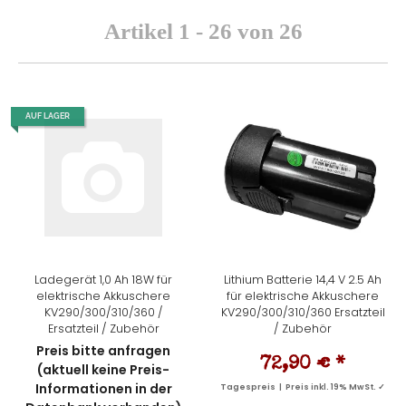
Artikel 1 - 26 von 26
AUF LAGER
Ladegerät 1,0 Ah 18W für
Lithium Batterie 14,4 V 2.5 Ah
elektrische Akkuschere
für elektrische Akkuschere
KV290/300/310/360 /
KV290/300/310/360 Ersatzteil
Ersatzteil / Zubehör
/ Zubehör
Preis bitte anfragen
72,90 €
*
(aktuell keine Preis-
Informationen in der
Tagespreis | Preis inkl. 19% MwSt. ✓