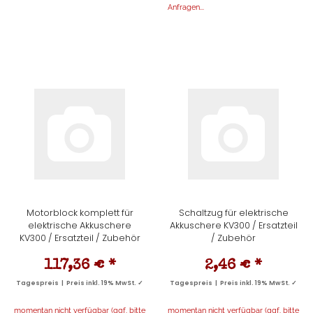
Anfragen...
Motorblock komplett für
Schaltzug für elektrische
elektrische Akkuschere
Akkuschere KV300 / Ersatzteil
KV300 / Ersatzteil / Zubehör
/ Zubehör
117,36 €
*
2,46 €
*
Tagespreis | Preis inkl. 19% MwSt. ✓
Tagespreis | Preis inkl. 19% MwSt. ✓
momentan nicht verfügbar (ggf. bitte
momentan nicht verfügbar (ggf. bitte