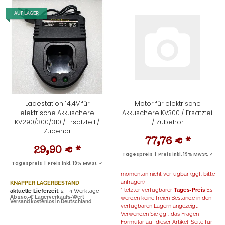
AUF LAGER
Ladestation 14,4V für
Motor für elektrische
elektrische Akkuschere
Akkuschere KV300 / Ersatzteil
KV290/300/310 / Ersatzteil /
/ Zubehör
Zubehör
77,76 €
*
29,90 €
*
Tagespreis | Preis inkl. 19% MwSt. ✓
Tagespreis | Preis inkl. 19% MwSt. ✓
momentan nicht verfügbar (ggf. bitte
anfragen)
KNAPPER LAGERBESTAND
* letzter verfügbarer
Tages-Preis
Es
aktuelle Lieferzeit
: 2 - 4 Werktage
Ab 250,-€ Lagerverkaufs-Wert
werden keine freien Bestände in den
Versand kostenlos in Deutschland
verfügbaren Lägern angezeigt.
Verwenden Sie ggf. das Fragen-
Formular auf dieser Artikel-Seite für