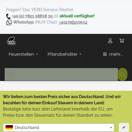
Fragen? Das YERD Service-Telefon
+49 (0) 7821 58838 30
ist
aktuell verfügbar!
WhatsApp
(NUR Chat):
+491796159552
Feuerstellen
Pflanzbehälter
mehr...
Wir liefern zum besten Preis sicher aus Deutschland. Und wir
bezahlen für deinen Einkauf Steuern in deinem Land:
Bestätige bitte kurz dein Lieferland innerhalb der EU, um
Preise bzw. den Steuersatz für deinen Standort zu sehen...
✔
Deutschland