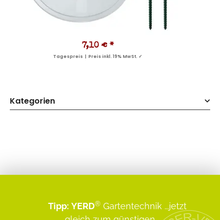
7,10 €
*
Tagespreis | Preis inkl. 19% MwSt. ✓
Kategorien
®
Tipp:
YERD
Gartentechnik
...jetzt
gleich zum günstigen