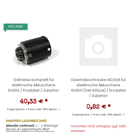
AUF LAGER
Getriebe komplett für
Gewindeschraube M2,5x6 für
elektrische Akkuschere
elektrische Akkuschere
KV300 / Ersatzteil / Zubehör
KV300 (Set 4Stück) / Ersatzteil
/ Zubehör
40,33 €
*
0,82 €
*
Tagespreis | Preis inkl. 19% MwSt. ✓
Tagespreis | Preis inkl. 19% MwSt. ✓
KNAPPER LAGERBESTAND
aktuelle Lieferzeit
: 2 - 4 Werktage
momentan nicht verfügbar (ggf. bitte
Ab 250,-€ Lagerverkaufs-Wert
anfragen)
Versand kostenlos in Deutschland