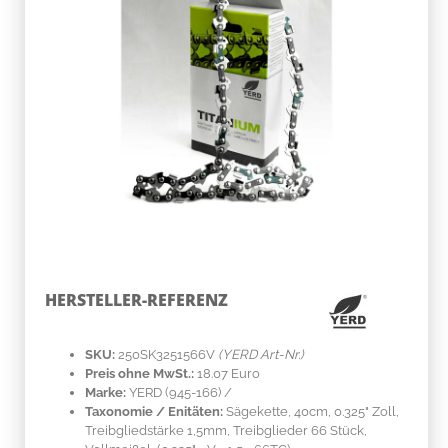
HERSTELLER-REFERENZ
SKU:
250SK3251566V
(YERD Art-Nr.)
Preis ohne MwSt.:
18.07 Euro
Marke:
YERD
(945-166)
/
Taxonomie / Enitäten:
Sägekette, 40cm, 0.325" Zoll,
Treibgliedstärke 1,5mm, Treibglieder 66 Stück,