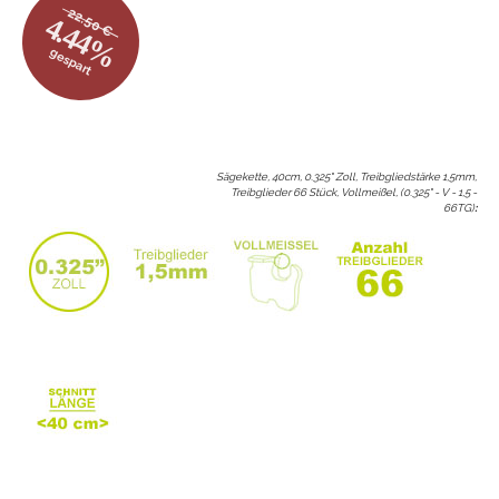
22.50 €
4.44%
gespart
Sägekette, 40cm, 0.325" Zoll, Treibgliedstärke 1,5mm,
Treibglieder 66 Stück, Vollmeißel, (0.325" - V - 1,5 -
66TG)
: