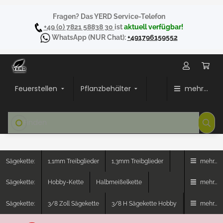
Fragen? Das YERD Service-Telefon
+49 (0) 7821 58838 30
ist
aktuell verfügbar!
WhatsApp
(NUR Chat):
+491796159552
Feuerstellen
Pflanzbehälter
mehr...
Sägekette:
1,1mm Treibglieder
1,3mm Treibglieder
mehr...
Sägekette:
Hobby-Kette
Halbmeißelkette
mehr...
Sägekette:
3/8 Zoll Sägekette
3/8 H Sägekette Hobby
mehr...