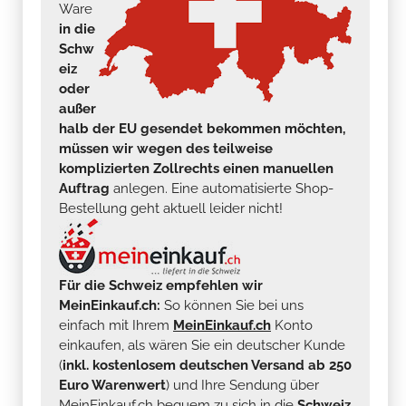
Ware
in die
Schw
eiz
oder
außer
halb der EU gesendet bekommen möchten,
müssen wir wegen des teilweise
komplizierten Zollrechts einen manuellen
Auftrag
anlegen. Eine automatisierte Shop-
Bestellung geht aktuell leider nicht!
Für die Schweiz empfehlen wir
MeinEinkauf.ch:
So können Sie bei uns
einfach mit Ihrem
MeinEinkauf.ch
Konto
einkaufen, als wären Sie ein deutscher Kunde
(
inkl. kostenlosem deutschen Versand ab 250
Euro Warenwert
) und Ihre Sendung über
MeinEinkauf.ch bequem zu sich in die
Schweiz