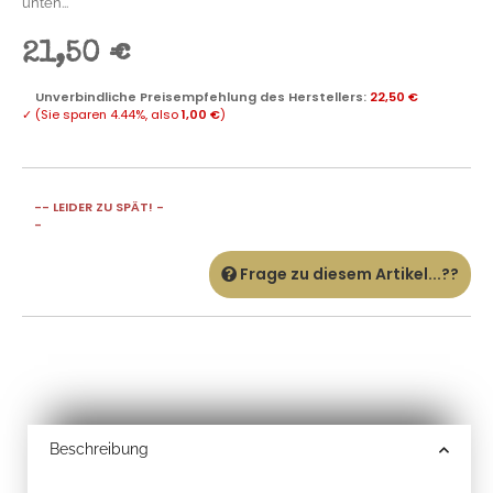
unten...
21,50 €
Unverbindliche Preisempfehlung des Herstellers
:
22,50 €
✓
(Sie sparen
4.44%
, also
1,00 €
)
-- LEIDER ZU SPÄT! -
-
Frage zu diesem Artikel...??
Beschreibung