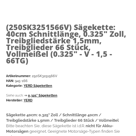
(250SK3251566V)
Sägekette:
40cm Schnittlänge, 0.325" Zoll,
Treibgliedstärke 1,5mm,
Treibglieder 66 Stück,
Vollmeißel (0.325" - V - 1,5 -
66TG)
Artikelnummer:
250SK3251566V
HAN:
945-166
Kategorie:
YERD Sägeketten
Siehe auch:
⇒
0,325" Sägeketten
Hersteller:
YERD
Sägekette 40cm: 0.325" Zoll / Schnittlänge 40cm /
Treibgliedstärke 1,5mm / Treibglieder 66 Stück / Vollmeißel
Bitte beachten Sie, diese Sägekette ist i.d.R.
nicht für Akku-
Motorsägen
geeignet. Geeignete Motorsäge-Typen finden Sie