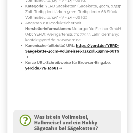
Vollmeißel, (0.325" - V - 1,5 - 66TG)
Kategorie:
YERD Sägeketten (Sägekette, 40cm, 0.325"
Zoll, Treibgliedstärke 1,5mm, Treibglieder 66 Stück,
Vollmeißel, (0.325" - V - 1,5 - 66TG))
Angaben zur Produktsicherheit
Herstellerinformationen:
Motorgeräte Fischer GmbH
(Abt. YERD); Weingartenstr. 79; 77933 Lahr; Germany;
kontakt@yerd.de; www.yerd.de
Kanonische (offizielle) URL:
https://yerd.de/YERD-
Saegekette-40cm-Vollmeissel-325Zoll-15mm-66TG
➔
Kurze URL-Schreibweise für Browser-Eingabe:
yerd.de/?a=19081
➔
Was ist ein Vollmeisel,
Halbmeisel und ein Hobby
Sägezahn bei Sägeketten?