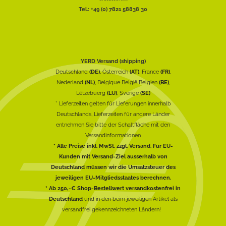
Tel.: +49 (0) 7821 58838 30
YERD Versand (shipping)
Deutschland
(DE)
, Österreich
(AT)
, France
(FR)
,
Nederland
(NL)
, Belgique België Belgien
(BE)
,
Lëtzebuerg
(LU)
, Sverige
(SE)
* Lieferzeiten gelten für Lieferungen innerhalb
Deutschlands, Lieferzeiten für andere Länder
entnehmen Sie bitte der Schaltfläche mit den
Versandinformationen
* Alle Preise inkl. MwSt. zzgl. Versand. Für EU-
Kunden mit Versand-Ziel ausserhalb von
Deutschland müssen wir die Umsatzsteuer des
jeweiligen EU-Mitgliedsstaates berechnen.
* Ab 250,-€ Shop-Bestellwert versandkostenfrei in
Deutschland
und in den beim jeweiligen Artikel als
versandfrei gekennzeichneten Ländern!