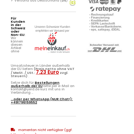
✓
Versand aus Deutschland (
DE
)
Für
Kunden
in der
Schweiz
oder
Non-EU:
Wir
können
diesen
Artikel
ohne
Umsatzsteuer in Länder außerhalb
der EU liefern
(Preis netto ohne VAT
7.23 Euro
/ MwSt. / USt.:
zzgl.
Steuern)
.
Setze dich für
Bestellungen
außerhalb der EU
bitte per e-Mail an
kontakt@yerd.de kurz mit uns in
Verbindung ...
...oder per
WhatsApp
(NUR Chat!):
+491796159552
momentan nicht verfügbar (ggf.