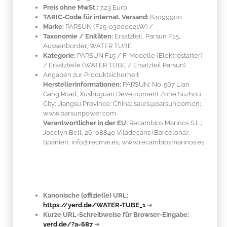
Preis ohne MwSt.:
7.23 Euro
TARIC-Code für internat. Versand:
84099900
Marke:
PARSUN
(F25-03000021W)
/
Taxonomie / Enitäten:
Ersatzteil, Parsun F15,
Aussenborder, WATER TUBE
Kategorie:
PARSUN F15 / F-Modelle (Elektrostarter)
/ Ersatzteile (WATER TUBE / Ersatzteil Parsun)
Angaben zur Produktsicherheit
Herstellerinformationen:
PARSUN; No. 567 Lian
Gang Road; Xushuguan Development Zone Suzhou
City; Jiangsu Province; China; sales@parsun.com.cn;
www.parsunpower.com
Verantwortlicher in der EU:
Recambios Marinos S.L.;
Jocelyn Bell, 26; 08840 Viladecans (Barcelona);
Spanien; info@recmar.es; www.recambiosmarinos.es
Kanonische (offizielle) URL:
https://yerd.de/WATER-TUBE_1
➔
Kurze URL-Schreibweise für Browser-Eingabe:
yerd.de/?a=687
➔