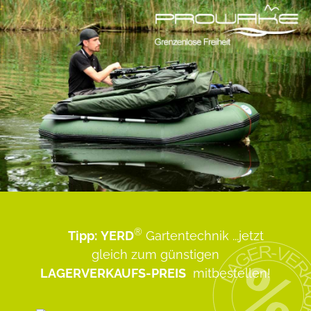
®
Tipp:
YERD
Gartentechnik
...jetzt
gleich zum günstigen
LAGERVERKAUFS-PREIS
mitbestellen!