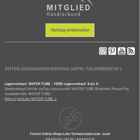
Vertrag widerrufen
SEITEN-ZUSAMMENFASSUNG (
MPN:
F25-03000021W
)
Lagerverkauf: WATER TUBE - YERD Lagerverkauf, 8,60 €
Direktverkauf (Art.Nr. 111F25-03000021W) WATER TUBE (Ersatzteil, Parsun F15,
Aussenborder, WATER TUBE).
https://yerd.de/WATER-TUBE_1
Fischer Online-Shops Lahr/Schwarzwald 2008 -
2026
www.fischer-lahr.de
|
www.yerd.de