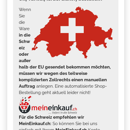
Wenn
Sie
die
Ware
in die
Schw
eiz
oder
außer
halb der EU gesendet bekommen möchten,
müssen wir wegen des teilweise
komplizierten Zollrechts einen manuellen
Auftrag
anlegen. Eine automatisierte Shop-
Bestellung geht aktuell leider nicht!
Für die Schweiz empfehlen wir
MeinEinkauf.ch:
So können Sie bei uns
einfach mit Ihrem
MeinEinkauf.ch
Konto