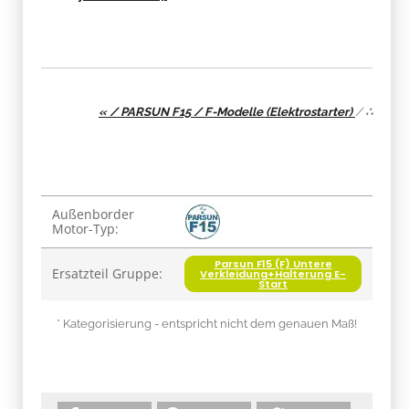
« / PARSUN F15 / F-Modelle (Elektrostarter)
/
∴
Produkteigenschaft
Wert
Außenborder
Motor-Typ:
Parsun F15 (F) Untere
Ersatzteil Gruppe:
Verkleidung+Halterung E-
Start
* Kategorisierung - entspricht nicht dem genauen Maß!