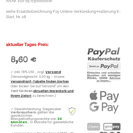
Art.Nr. 111F25-03000021W
siehe Ersatzteilzeichnung F15 Untere Verkleidung+Halterung E-
Start, Nr. 28
aktueller Tages-Preis:
8,60 €
✓
inkl. 19% USt. , zzgl.
Versand
(Versandgewicht: 0,00 kg - Unsere
Versandtarif-Tabelle finden Sie hier
.
Oder klicken Sie auf "Versand" um den
Tarif für Ihren
aktuellen Warenkorb und
Ihrem Zielort
zu berechnen.)
✓
Gewährleistung: Gegenüber
Verbrauchern
gelten die
gesetzlichen
Mängelhaftungsrechte von
24
Monaten
, 12 Monate für gewerbliche
Kunden.