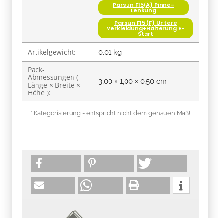
Parsun F15(A) Pinne-
Lenkung
Parsun F15 (F) Untere
Verkleidung+Halterung E-
Start
Artikelgewicht:
0,01
kg
Pack-
Abmessungen (
3,00 × 1,00 × 0,50 cm
Länge × Breite ×
Höhe ):
* Kategorisierung - entspricht nicht dem genauen Maß!