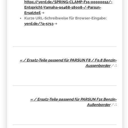
https://yerd.de/SPRING-CLAMP-F15-00000012/-
Entspricht-Yamaha-90468-18008-/-Parsun-
Ersatzteil
➔
Kurze URL-Schreibweise für Browser-Eingabe:
yerd.de/?a=5713
➔
« / Ersatz-Teile passend für PARSUN F8 / F9.8 Benzin-
Aussenborder
/
∴
« / Ersatz-Teile passend für PARSUN F15 Benzin-
Außenborder
/
∴