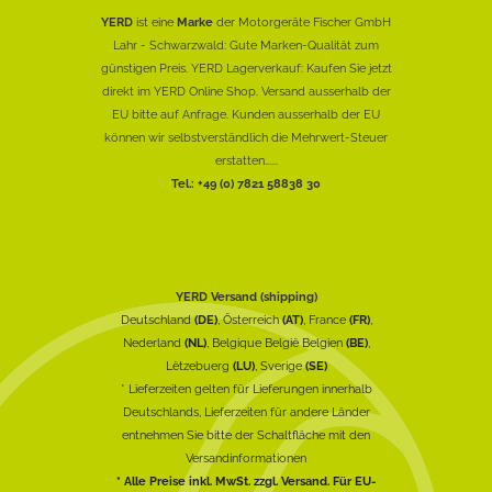
YERD
ist eine
Marke
der Motorgeräte Fischer GmbH
Lahr - Schwarzwald: Gute Marken-Qualität zum
günstigen Preis. YERD Lagerverkauf: Kaufen Sie jetzt
direkt im YERD Online Shop. Versand ausserhalb der
EU bitte auf Anfrage. Kunden ausserhalb der EU
können wir selbstverständlich die Mehrwert-Steuer
erstatten......
Tel.: +49 (0) 7821 58838 30
YERD Versand (shipping)
Deutschland
(DE)
, Österreich
(AT)
, France
(FR)
,
Nederland
(NL)
, Belgique België Belgien
(BE)
,
Lëtzebuerg
(LU)
, Sverige
(SE)
* Lieferzeiten gelten für Lieferungen innerhalb
Deutschlands, Lieferzeiten für andere Länder
entnehmen Sie bitte der Schaltfläche mit den
Versandinformationen
* Alle Preise inkl. MwSt. zzgl. Versand. Für EU-