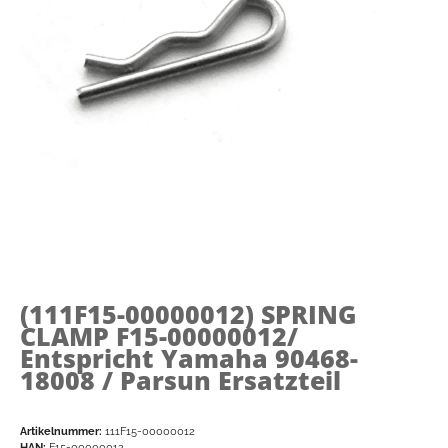
(111F15-00000012)
SPRING
CLAMP F15-00000012/
Entspricht Yamaha 90468-
18008 / Parsun Ersatzteil
Artikelnummer:
111F15-00000012
HAN:
F15-00000012