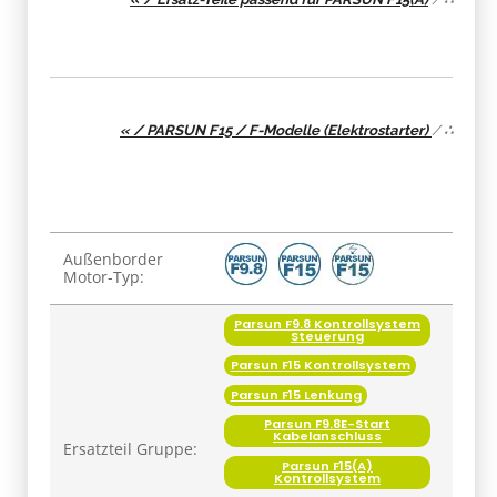
« / PARSUN F15 / F-Modelle (Elektrostarter)
/
∴
Produkteigenschaft
Wert
Außenborder
Motor-Typ:
Parsun F9.8 Kontrollsystem
Steuerung
Parsun F15 Kontrollsystem
Parsun F15 Lenkung
Parsun F9.8E-Start
Kabelanschluss
Ersatzteil Gruppe:
Parsun F15(A)
Kontrollsystem