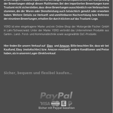
der Bewertungen obliegt diesen Plattformen. Bei den importierten Bewertungen kann
Trustami nicht sicherstellen, dass diese Bewertungen ausschließlich von Verbrauchern
stammen, die die Waren oder Dienstleistung auch tatsächlich genutzt oder erworben
haben. Weitere Details zur Herkunft und unmittelbaren Nachverfolung bzw. Referenz
der einzelnen Bewertungen, erhalten Sie durch klicken auf das Trustami-Logo.
YERD ist eine eingetragene Marke und ein Online-Shop der Motorgeräte Fischer GmbH
in Lahr/Schwarzwald. Unter der Marke YERD vertreibt das Unternehmen Produkte aus
Garten-, Land-, Forst- und Kommunaltechnik sowie ausgewählte D2C-Produkte.
Hier finden Sie unsern Verkauf auf
Ebay
und
Amazon
. Bitte beachten Sie, dass wir bei
Kaufland, Ebay (motofischtec) bzw. Amazon eventuell andere Konditionen und Preise
haben, als in unserem Lager-Direktverkauf.
Sicher, bequem und flexibel kaufen...