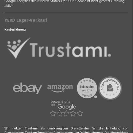
Google Analytics deaktivieren
Status: Opt-Out-Cookie ist nicht gesetzt (Tracking
aktiv)
YERD Lager-Verkauf
Kauferfahrung:
Wir nutzen Trustami als unabhängigen Dienstleister für die Einholung von
Bewertungen. Trustami importiert Bewertungen von Drittplattformen. Die Überprüfung