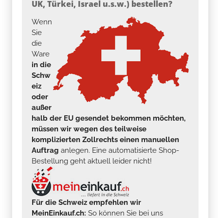
UK, Türkei, Israel u.s.w.) bestellen?
Wenn
Sie
die
Ware
in die
Schw
eiz
oder
außer
halb der EU gesendet bekommen möchten,
müssen wir wegen des teilweise
komplizierten Zollrechts einen manuellen
Auftrag
anlegen. Eine automatisierte Shop-
Bestellung geht aktuell leider nicht!
Für die Schweiz empfehlen wir
MeinEinkauf.ch:
So können Sie bei uns