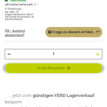
VERFÜGBAR
aktuelle Lieferzeit
:
2 -
4 Werktage
Ab 250,-€
Lagerverkaufs-Wert
Versand kostenlos in
Deutschland
(DE - Ausland
Frage zu diesem Artikel...??
abweichend)
In den Warenkorb
... jetzt vom
günstigen YERD Lagerverkauf
bequem