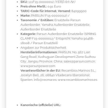
SKU:
111F15-00000012
(YERD Art-Nr.)
Preis ohne MwSt.:
0.91 Euro
TARIC-Code für internat. Versand:
84099900
Marke:
PARSUN
(F15-00000012)
/
Taxonomie / Enitäten:
Ersatzteile Parsun
Außenborder, Yamaha Außenborder Ersatzteile,
Außenborder Ersatzteile
Kategorie:
Parsun Außenborder Ersatzteile (SPRING
CLAMP F15-00000012/ Entspricht Yamaha 90468-
18008 / Parsun Ersatzteil)
Angaben zur Produktsicherheit
Herstellerinformationen:
PARSUN; No. 567 Lian
Gang Road; Xushuguan Development Zone Suzhou
City; Jiangsu Province; China; sales@parsun.com.cn;
www.parsunpower.com
Verantwortlicher in der EU:
Recambios Marinos S.L.;
Jocelyn Bell, 26; 08840 Viladecans (Barcelona);
Spanien; info@recmar.es; www.recambiosmarinos.es
Kanonische (offizielle) URL: