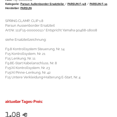
Kategorie:
Parsun Außenborder Ersatzteile
/
PARSUN F-9.8
/
PARSUN F-15
Hersteller:
PARSUN
SPRING CLAMP, CLIP 1.8
Parsun Aussenborder Ersatzteil
Art.Nr. 111F15-00000012/ Entspricht Yamaha 90468-18008
siehe Ersatzteilzeichnung:
F9.8 Kontrollsystem Steuerung, Nr. 14
F15 Kontrollsystem, Nr. 21
F15 Lenkung, Nr. 11
F9.8E-Start Kabelanschluss, Nr. 8
F15(A) Kontrollsystem, Nr. 23
F15(A) Pinne-Lenkung, Nr. 42
F15 Untere Verkleidung+Halterung E-Start, Nr. 4
aktueller Tages-Preis:
1,08 €