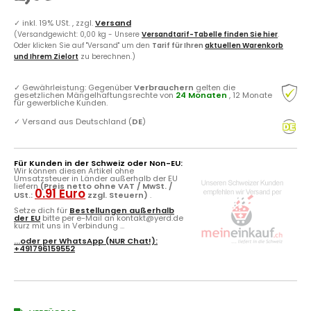
✓
inkl. 19% USt. , zzgl.
Versand
(Versandgewicht: 0,00 kg - Unsere
Versandtarif-Tabelle finden Sie hier
.
Oder klicken Sie auf "Versand" um den
Tarif für Ihren
aktuellen Warenkorb
und Ihrem Zielort
zu berechnen.)
✓
Gewährleistung: Gegenüber
Verbrauchern
gelten die
gesetzlichen Mängelhaftungsrechte von
24 Monaten
, 12 Monate
für gewerbliche Kunden.
✓
Versand aus Deutschland (
DE
)
Für Kunden in der Schweiz oder Non-EU:
Wir können diesen Artikel ohne
Umsatzsteuer in Länder außerhalb der EU
liefern
(Preis netto ohne VAT / MwSt. /
0.91 Euro
USt.:
zzgl. Steuern)
.
Setze dich für
Bestellungen außerhalb
der EU
bitte per e-Mail an kontakt@yerd.de
kurz mit uns in Verbindung ...
...oder per
WhatsApp
(NUR Chat!):
+491796159552