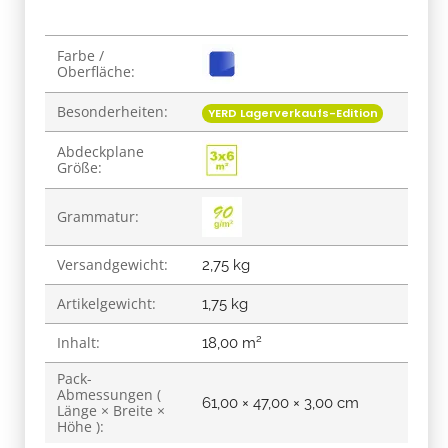
Produkteigenschaft
Wert
Farbe /
Oberfläche:
Besonderheiten:
YERD Lagerverkaufs-Edition
Abdeckplane
Größe:
Grammatur:
Versandgewicht:
2,75 kg
Artikelgewicht:
1,75
kg
2
Inhalt:
18,00 m
Pack-
Abmessungen (
61,00 × 47,00 × 3,00 cm
Länge × Breite ×
Höhe ):