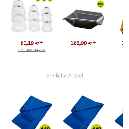
20,19 €
*
128,90 €
*
18
Alter Preis:
48,20 €
Ähnliche Artikel