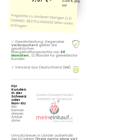
0,54 € pro
*
m²
✓
Gewährleistung: Gegenüber
Verbrauchern
gelten die
gesetzlichen
Mängelhaftungsrechte von
24
Monaten
, 12 Monate für gewerbliche
Kunden.
✓
Versand aus Deutschland (
DE
)
Für
Kunden
in der
Schweiz
oder
Non-EU:
Wir
können
diesen
Artikel
ohne
Umsatzsteuer in Länder außerhalb
der EU liefern
(Preis netto ohne VAT