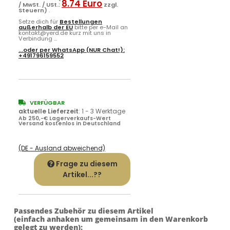
8.74 Euro
/ MwSt. / USt.:
zzgl.
Steuern)
.
Setze dich für
Bestellungen
außerhalb der EU
bitte per e-Mail an
kontakt@yerd.de kurz mit uns in
Verbindung ...
...oder per
WhatsApp
(NUR Chat!):
+491796159552
VERFÜGBAR
aktuelle Lieferzeit
:
1 - 3 Werktage
Ab 250,-€ Lagerverkaufs-Wert
Versand kostenlos in Deutschland
(DE - Ausland abweichend)
Frage zu diesem
Artikel...??
Passendes Zubehör zu diesem Artikel
(einfach anhaken um gemeinsam in den Warenkorb
gelegt zu werden):