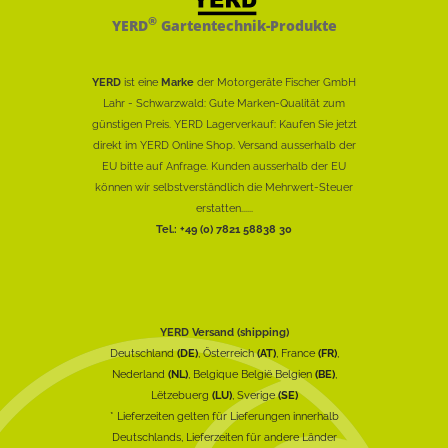
®
YERD
Gartentechnik-Produkte
YERD
ist eine
Marke
der Motorgeräte Fischer GmbH
Lahr - Schwarzwald: Gute Marken-Qualität zum
günstigen Preis. YERD Lagerverkauf: Kaufen Sie jetzt
direkt im YERD Online Shop. Versand ausserhalb der
EU bitte auf Anfrage. Kunden ausserhalb der EU
können wir selbstverständlich die Mehrwert-Steuer
erstatten......
Tel.: +49 (0) 7821 58838 30
YERD Versand (shipping)
Deutschland
(DE)
, Österreich
(AT)
, France
(FR)
,
Nederland
(NL)
, Belgique België Belgien
(BE)
,
Lëtzebuerg
(LU)
, Sverige
(SE)
* Lieferzeiten gelten für Lieferungen innerhalb
Deutschlands, Lieferzeiten für andere Länder