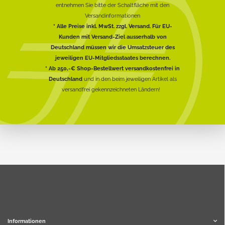
entnehmen Sie bitte der Schaltfläche mit den
Versandinformationen
* Alle Preise inkl. MwSt. zzgl. Versand. Für EU-
Kunden mit Versand-Ziel ausserhalb von
Deutschland müssen wir die Umsatzsteuer des
jeweiligen EU-Mitgliedsstaates berechnen.
* Ab 250,-€ Shop-Bestellwert versandkostenfrei in
Deutschland
und in den beim jeweiligen Artikel als
versandfrei gekennzeichneten Ländern!
Informationen