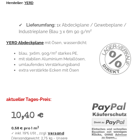
Hersteller:
YERD
✔
Lieferumfang:
1x Abdeckplane / Gewebeplane /
Industrieplane Blau 3 x 6m 90 g/m²
YERD Abdeckplane
mit Ösen, wasserdicht:
blau, 3x6m, 90g/m² starkes PE,
mit stabilen Aluminium Metallösen,
umlaufendes Verstärkungsband
extra verstärkte Ecken mit Ösen
aktueller Tages-Preis:
10,40 €
2
0,58 € pro 1 m
✓
inkl. 19% USt. , zzgl.
Versand
(Versandgewicht: 2,75 kg - Unsere