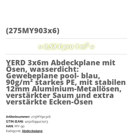
(275MY903x6)
2
» 0,58 € pro 1 m
«
YERD 3x6m Abdeckplane mit
Ösen, wasserdicht:
Gewebeplane pool- blau,
90g/m² starkes PE, mit stabilen
12mm Aluminium-Metallösen,
verstärkter Saum und extra
verstärkte Ecken-Ösen
Artikelnummer:
275MY903x6
GTIN (EAN):
4250699427473
HAN:
MY-90
Kategorie:
Abdeckplane