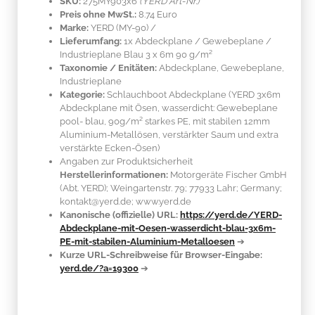
SKU:
275MY903x6
(YERD Art-Nr.)
Preis ohne MwSt.:
8.74 Euro
Marke:
YERD
(MY-90)
/
Lieferumfang:
1x Abdeckplane / Gewebeplane /
Industrieplane Blau 3 x 6m 90 g/m²
Taxonomie / Enitäten:
Abdeckplane, Gewebeplane,
Industrieplane
Kategorie:
Schlauchboot Abdeckplane (YERD 3x6m
Abdeckplane mit Ösen, wasserdicht: Gewebeplane
pool- blau, 90g/m² starkes PE, mit stabilen 12mm
Aluminium-Metallösen, verstärkter Saum und extra
verstärkte Ecken-Ösen)
Angaben zur Produktsicherheit
Herstellerinformationen:
Motorgeräte Fischer GmbH
(Abt. YERD); Weingartenstr. 79; 77933 Lahr; Germany;
kontakt@yerd.de; www.yerd.de
Kanonische (offizielle) URL:
https://yerd.de/YERD-
Abdeckplane-mit-Oesen-wasserdicht-blau-3x6m-
PE-mit-stabilen-Aluminium-Metalloesen
➔
Kurze URL-Schreibweise für Browser-Eingabe:
yerd.de/?a=19300
➔