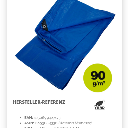
HERSTELLER-REFERENZ
EAN:
4250699427473
ASIN:
B093CC4336
(Amazon Nummer)