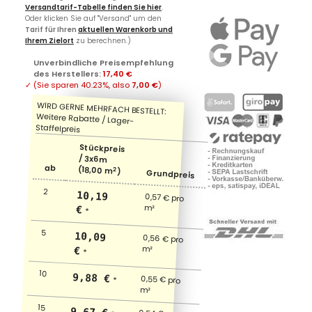
Versandtarif-Tabelle finden Sie hier
.
Oder klicken Sie auf "Versand" um den
Tarif für Ihren
aktuellen Warenkorb und
Ihrem Zielort
zu berechnen.)
Unverbindliche Preisempfehlung
des Herstellers
:
17,40 €
✓
(Sie sparen
40.23%
, also
7,00 €
)
Stückpreis
/ 3x6m
ab
(18,00 m
2
)
Grundpreis
2
10,19
0,57 € pro
m²
€
*
5
10,09
0,56 € pro
m²
€
*
10
9,88 €
0,55 € pro
*
m²
15
9,67 €