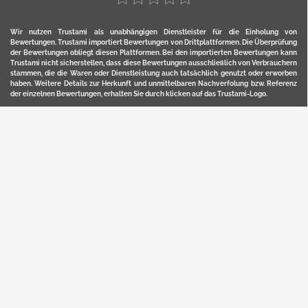
Wir nutzen Trustami als unabhängigen Dienstleister für die Einholung von
Bewertungen. Trustami importiert Bewertungen von Drittplattformen. Die Überprüfung
der Bewertungen obliegt diesen Plattformen. Bei den importierten Bewertungen kann
Trustami nicht sicherstellen, dass diese Bewertungen ausschließlich von Verbrauchern
stammen, die die Waren oder Dienstleistung auch tatsächlich genutzt oder erworben
haben. Weitere Details zur Herkunft und unmittelbaren Nachverfolung bzw. Referenz
der einzelnen Bewertungen, erhalten Sie durch klicken auf das Trustami-Logo.
YERD ist eine eingetragene Marke und ein Online-Shop der Motorgeräte Fischer GmbH
in Lahr/Schwarzwald. Unter der Marke YERD vertreibt das Unternehmen Produkte aus
Garten-, Land-, Forst- und Kommunaltechnik sowie ausgewählte D2C-Produkte.
Hier finden Sie unsern Verkauf auf
Ebay
und
Amazon
. Bitte beachten Sie, dass wir bei
Kaufland, Ebay (motofischtec) bzw. Amazon eventuell andere Konditionen und Preise
haben, als in unserem Lager-Direktverkauf.
Sicher, bequem und flexibel kaufen...