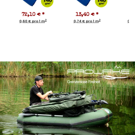
72,10 €
*
13,40 €
*
1
2
2
0,60 € pro 1 m
0,74 € pro 1 m
0,97