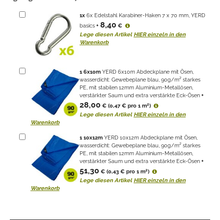
1
x
6x Edelstahl Karabiner-Haken 7 x 70 mm, YERD
8,40
basics
+
€
Lege diesen Artikel
HIER einzeln in den
Warenkorb
1
6x10m
YERD 6x10m Abdeckplane mit Ösen,
wasserdicht: Gewebeplane blau, 90g/m² starkes
PE, mit stabilen 12mm Aluminium-Metallösen,
verstärkter Saum und extra verstärkte Eck-Ösen
+
28,00
2
€
(0,47 € pro 1 m
)
Lege diesen Artikel
HIER einzeln in den
Warenkorb
1
10x12m
YERD 10x12m Abdeckplane mit Ösen,
wasserdicht: Gewebeplane blau, 90g/m² starkes
PE, mit stabilen 12mm Aluminium-Metallösen,
verstärkter Saum und extra verstärkte Eck-Ösen
+
51,30
2
€
(0,43 € pro 1 m
)
Lege diesen Artikel
HIER einzeln in den
Warenkorb