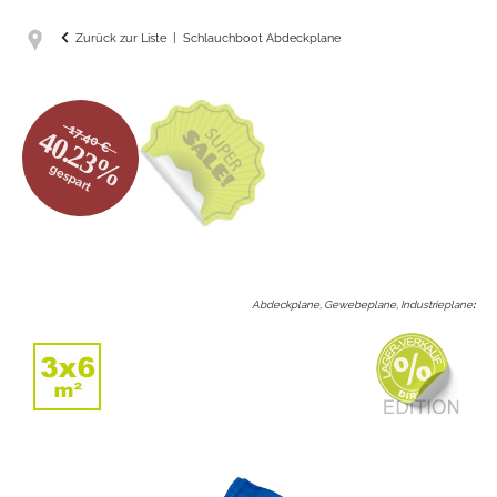
Zurück zur Liste
Schlauchboot Abdeckplane
17.40 €
40.23%
gespart
Abdeckplane, Gewebeplane, Industrieplane
: