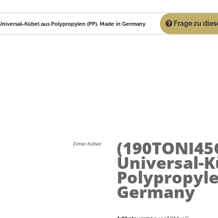
Frage zu diese
 Universal-Kübel aus Polypropylen (PP), Made in Germany
(190TONI45
Eimer, Kübel
:
Universal-K
Polypropyle
Germany