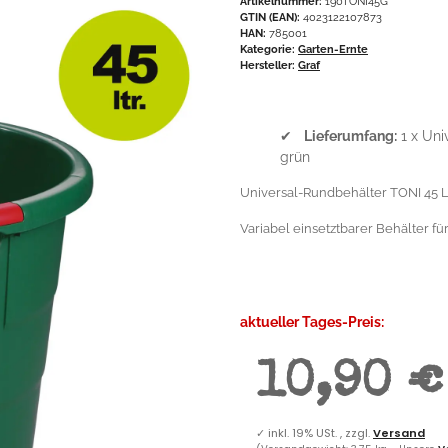
Artikelnummer:
190TONI45G
GTIN (EAN):
4023122107873
HAN:
785001
Kategorie:
Garten-Ernte
Hersteller:
Graf
✔
Lieferumfang:
1 x Uni
grün
Universal-Rundbehälter TONI 45 L
Variabel einsetztbarer Behälter fü
aktueller Tages-Preis:
10,90 €
✓
inkl. 19% USt. , zzgl.
Versand