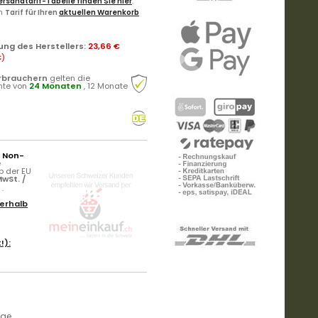
ersandtarif-Tabelle finden Sie hier
.
en
Tarif für Ihren
aktuellen Warenkorb
ung des Herstellers
:
23,66 €
€
)
rbrauchern
gelten die
hte von
24 Monaten
, 12 Monate
r Non-
e
b der EU
wSt. /
)
.
erhalb
!):
age