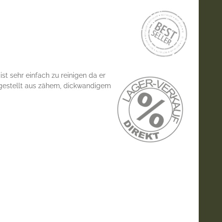
ist sehr einfach zu reinigen da er
ergestellt aus zähem, dickwandigem