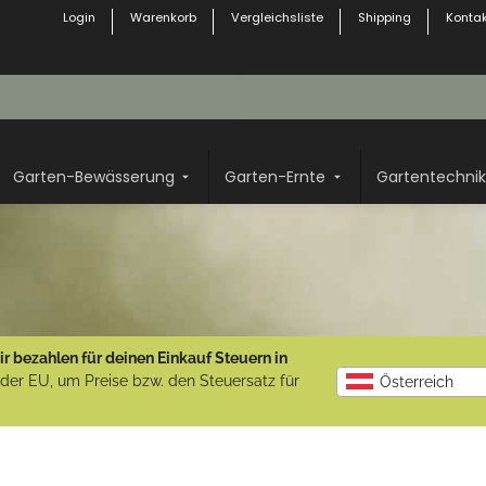
Login
Warenkorb
Vergleichsliste
Shipping
Kontak
Garten-Bewässerung
Garten-Ernte
Gartentechnik
r bezahlen für deinen Einkauf Steuern in
b der EU, um Preise bzw. den Steuersatz für
Österreich