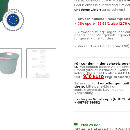
(Versandgewicht: 3,75 kg - Unsere
V
Oder klicken Sie auf "Versand" um d
und Ihrem Zielort
zu berechnen.)
Unverbindliche Preisempfehl
✓
(Sie sparen
53.93%
, also
12,76 
✓
Gewährleistung: Gegenüber
Ve
gesetzlichen Mängelhaftungsrec
für gewerbliche Kunden.
✓
Versand aus Deutschland (
DE
)
Für Kunden in der Schweiz ode
EU:
Wir können diesen Artikel ohn
Umsatzsteuer in Länder außerhal
liefern
(Preis netto ohne VAT / M
9.16 Euro
USt.:
zzgl. Steuern
Setze dich für
Bestellungen auß
der EU
bitte per e-Mail an
kontakt@yerd.de kurz mit uns in
Verbindung ...
...oder per
WhatsApp
(NUR Chat
+491796159552
VERFÜGBAR
aktuelle Lieferzeit
:
1 - 3 Werkt