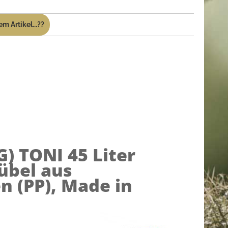
m Artikel...??
G)
TONI 45 Liter
übel aus
n (PP), Made in