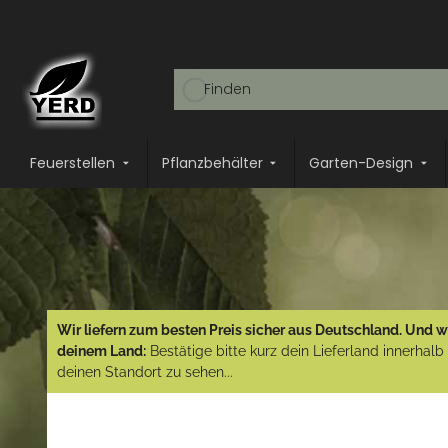
Feuerstellen
Pflanzbehälter
Garten-Design
Wir liefern zum besten Preis sicher aus Deutschland. Und wi
deinem Land:
Bestätige bitte kurz dein Lieferland innerhal
deinen Standort zu sehen...