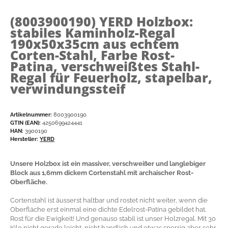
(8003900190)
YERD Holzbox:
stabiles Kaminholz-Regal
190x50x35cm aus echtem
Corten-Stahl, Farbe Rost-
Patina, verschweißtes Stahl-
Regal für Feuerholz, stapelbar,
verwindungssteif
Artikelnummer:
8003900190
GTIN (EAN):
4250699424441
HAN:
3900190
Hersteller:
YERD
Unsere Holzbox ist ein massiver, verschweißer und langlebiger
Block aus 1,6mm dickem Cortenstahl mit archaischer Rost-
Oberfläche.
Cortenstahl ist äusserst haltbar und rostet nicht weiter, wenn die
Oberfläche erst einmal eine dichte Edelrost-Patina gebildet hat.
Rost für die Ewigkeit! Und genauso stabil ist unser Holzregal. Mit 30
Kilo nicht gerade leicht, nicht handlich und etwas sperrig aber sehr