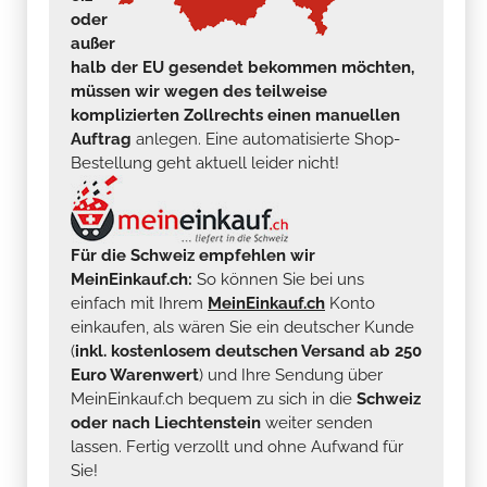
oder
außer
halb der EU gesendet bekommen möchten,
müssen wir wegen des teilweise
komplizierten Zollrechts einen manuellen
Auftrag
anlegen. Eine automatisierte Shop-
Bestellung geht aktuell leider nicht!
Für die Schweiz empfehlen wir
MeinEinkauf.ch:
So können Sie bei uns
einfach mit Ihrem
MeinEinkauf.ch
Konto
einkaufen, als wären Sie ein deutscher Kunde
(
inkl. kostenlosem deutschen Versand ab 250
Euro Warenwert
) und Ihre Sendung über
MeinEinkauf.ch bequem zu sich in die
Schweiz
oder nach Liechtenstein
weiter senden
lassen. Fertig verzollt und ohne Aufwand für
Sie!