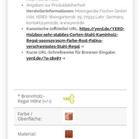
Angaben zur Produktsicherheit
Herstellerinformationen:
Motorgeräte Fischer GmbH
(Abt. YERD); Weingartenstr. 79; 77933 Lahr; Germany;
kontakt@yerd.de; www.yerd.de
Kanonische (offizielle) URL:
https://yerd.de/YERD-
Holzbox-sehr-stabiles-Corten-Stahl-Kaminholz-
Regal-190x50x35cm-Farbe-Rost-Patina-
verschweisstes-Stahl-Regal
➔
Kurze URL-Schreibweise für Browser-Eingabe:
yerd.de/?a=18087
➔
Produkteigenschaft
Wert
* Brennholz-
Regal Höhe (+/-):
Farbe /
Oberfläche:
Material: