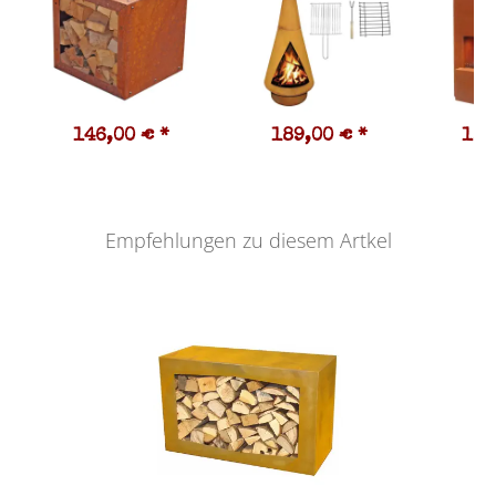
146,00 €
*
189,00 €
*
1.1
Empfehlungen zu diesem Artkel