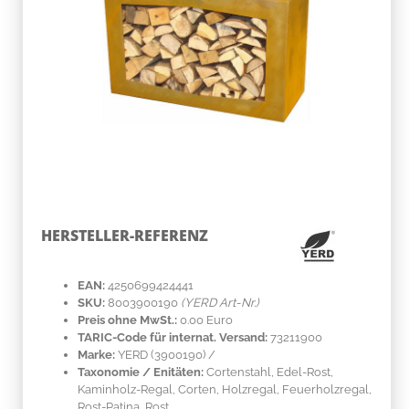
HERSTELLER-REFERENZ
EAN:
4250699424441
SKU:
8003900190
(YERD Art-Nr.)
Preis ohne MwSt.:
0.00 Euro
TARIC-Code für internat. Versand:
73211900
Marke:
YERD
(3900190)
/
Taxonomie / Enitäten:
Cortenstahl
, Edel-Rost,
Kaminholz-Regal, Corten, Holzregal, Feuerholzregal,
Rost-Patina, Rost,