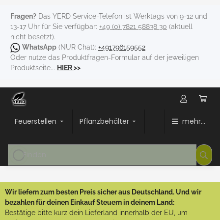
Fragen?
Das YERD Service-Telefon ist Werktags von 9-12 und
13-17 Uhr für Sie verfügbar:
+49 (0) 7821 58838 30
(aktuell
nicht besetzt).
WhatsApp
(NUR Chat):
+491796159552
Oder nutze das Produktfragen-Formular auf der jeweiligen
Produktseite...
HIER
>>
Feuerstellen
Pflanzbehälter
mehr...
Wir liefern zum besten Preis sicher aus Deutschland. Und wir
bezahlen für deinen Einkauf Steuern in deinem Land:
Bestätige bitte kurz dein Lieferland innerhalb der EU, um