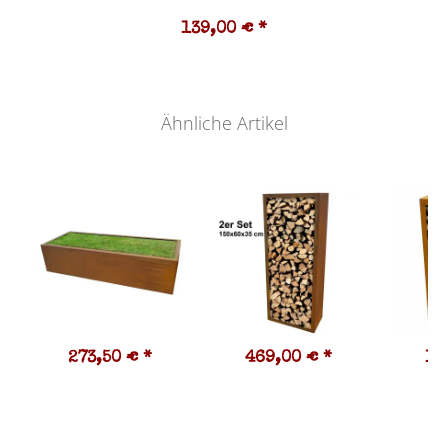
139,00 €
*
Ähnliche Artikel
273,50 €
*
469,00 €
*
19