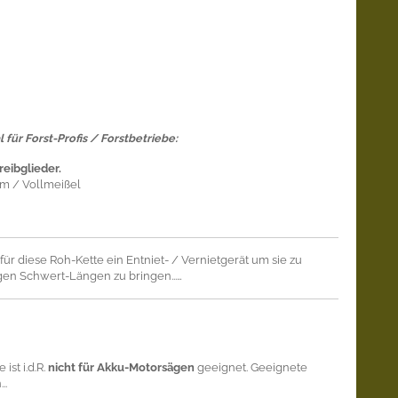
l für Forst-Profis / Forstbetriebe:
reibglieder.
mm / Vollmeißel
für diese Roh-Kette ein Entniet- / Vernietgerät um sie zu
igen Schwert-Längen zu bringen...…
ist i.d.R.
nicht für Akku-Motorsägen
geeignet. Geeignete
..