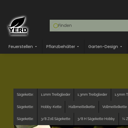
Feuerstellen
Pflanzbehälter
Garten-Design
Sägekette:
1,1mm Treibglieder
1,3mm Treibglieder
1,5mm Tr
Sägekette:
Hobby-Kette
Halbmeißelkette
Vollmeißelkette
Sägekette:
3/8 Zoll Sägekette
3/8 H Sägekette Hobby
¼ Z