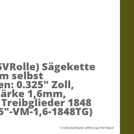
6VRolle)
Sägekette
um selbst
n: 0.325" Zoll,
tärke 1,6mm,
 Treibglieder 1848
25"-VM-1,6-1848TG)
*
in Deutschland Lieferung frei Haus!