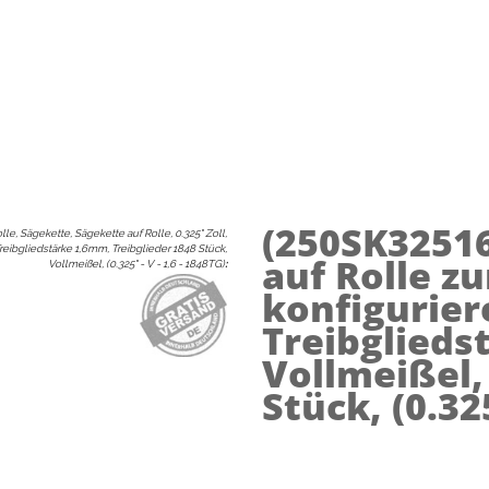
(250SK3251
lle, Sägekette, Sägekette auf Rolle, 0.325" Zoll,
reibgliedstärke 1,6mm, Treibglieder 1848 Stück,
auf Rolle z
Vollmeißel, (0.325" - V - 1,6 - 1848TG)
:
konfiguriere
Treibglieds
Vollmeißel,
Stück, (0.3