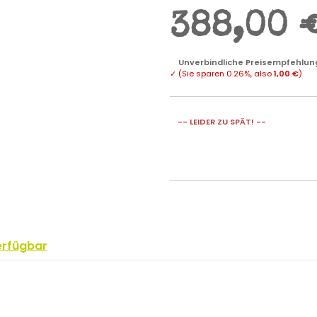
388,00 
Unverbindliche Preisempfehlung
✓
(Sie sparen
0.26%
, also
1,00 €
)
-- LEIDER ZU SPÄT! --
erfügbar