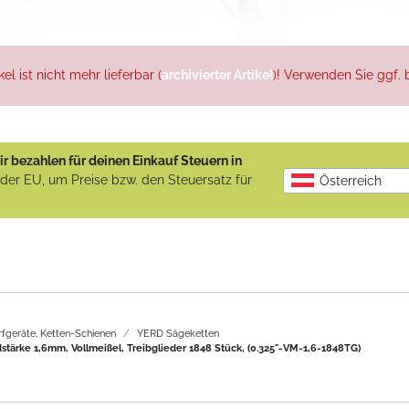
l ist nicht mehr lieferbar (
archivierter Artikel
)! Verwenden Sie ggf. b
r bezahlen für deinen Einkauf Steuern in
b der EU, um Preise bzw. den Steuersatz für
Österreich
rfgeräte, Ketten-Schienen
YERD Sägeketten
edstärke 1,6mm, Vollmeißel, Treibglieder 1848 Stück, (0.325"-VM-1,6-1848TG)