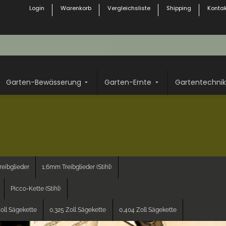
Login
Warenkorb
Vergleichsliste
Shipping
Kontak
Garten-Bewässerung
Garten-Ernte
Gartentechnik
eibglieder
1,6mm Treibglieder (Stihl)
Picco-Kette (Stihl)
oll Sägekette
0,325 Zoll Sägekette
0,404 Zoll Sägekette