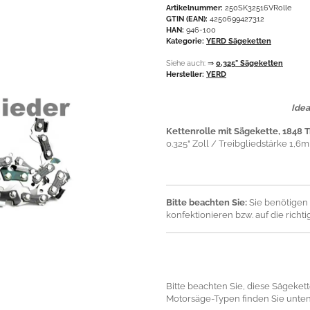
Artikelnummer:
250SK32516VRolle
GTIN (EAN):
4250699427312
HAN:
946-100
Kategorie:
YERD Sägeketten
Siehe auch:
⇒
0,325" Sägeketten
Hersteller:
YERD
Idea
Kettenrolle mit Sägekette, 1848 T
0.325" Zoll / Treibgliedstärke 1,6
Bitte beachten Sie:
Sie benötigen 
konfektionieren bzw. auf die richt
Bitte beachten Sie, diese Sägekette 
Motorsäge-Typen finden Sie unten.