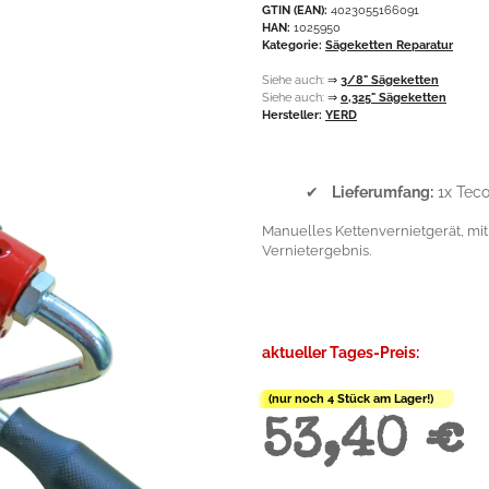
GTIN (EAN):
4023055166091
HAN:
1025950
Kategorie:
Sägeketten Reparatur
Siehe auch:
⇒
3/8" Sägeketten
Siehe auch:
⇒
0,325" Sägeketten
Hersteller:
YERD
✔
Lieferumfang:
1x Teco
Manuelles Kettenvernietgerät, mit
Vernietergebnis.
aktueller Tages-Preis:
(nur noch 4 Stück am Lager!)
53,40 €