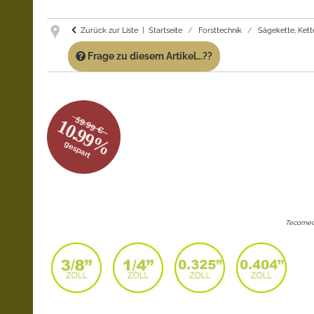
Zurück zur Liste
Startseite
Forsttechnik
Sägekette, Kett
Frage zu diesem Artikel...??
59.99 €
10.99%
gespart
Tecomec 