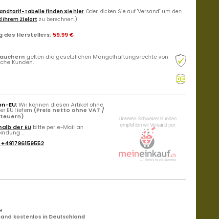
andtarif-Tabelle finden Sie hier
. Oder klicken Sie auf "Versand" um den
 Ihrem Zielort
zu berechnen.)
 des Herstellers
:
59,99 €
rauchern
gelten die gesetzlichen Mängelhaftungsrechte von
liche Kunden.
on-EU:
Wir können diesen Artikel ohne
r EU liefern
(Preis netto ohne VAT /
Steuern)
.
alb der EU
bitte per e-Mail an
ndung ...
:
+491796159552
e
and kostenlos in Deutschland