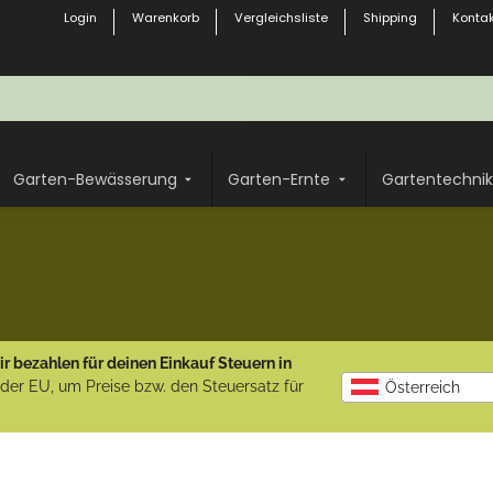
Login
Warenkorb
Vergleichsliste
Shipping
Kontak
Garten-Bewässerung
Garten-Ernte
Gartentechnik
r bezahlen für deinen Einkauf Steuern in
b der EU, um Preise bzw. den Steuersatz für
Österreich