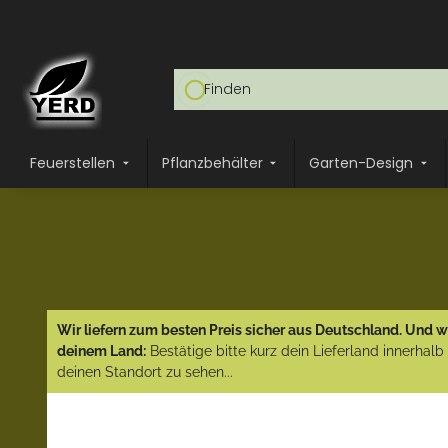
Feuerstellen
Pflanzbehälter
Garten-Design
Wir liefern zum besten Preis sicher aus Deutschland. Und wi
deinem Land:
Bestätige bitte kurz dein Lieferland innerhal
deinen Standort zu sehen...