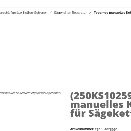
enschärfgeräte, Ketten-Schienen
Sägeketten Reparatur
Tecomec manuelles Kett
(250KS1025
manuelles Kettenvernietgerät für Sägeketten
:
manuelles K
für Sägeket
Artikelnummer:
250KS1025950