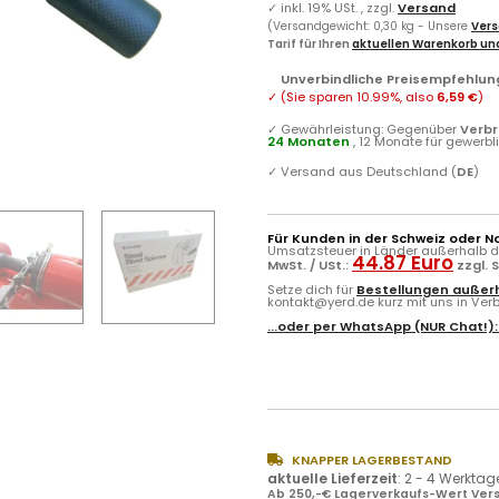
✓
inkl. 19% USt. , zzgl.
Versand
(Versandgewicht: 0,30 kg - Unsere
Vers
Tarif für Ihren
aktuellen Warenkorb und
Unverbindliche Preisempfehlung
✓
(Sie sparen
10.99%
, also
6,59 €
)
✓
Gewährleistung: Gegenüber
Verb
24 Monaten
, 12 Monate für gewerb
✓
Versand aus Deutschland (
DE
)
Für Kunden in der Schweiz oder N
Umsatzsteuer in Länder außerhalb de
44.87 Euro
MwSt. / USt.:
zzgl. 
Setze dich für
Bestellungen außerh
kontakt@yerd.de kurz mit uns in Verbi
...oder per
WhatsApp
(NUR Chat!)
KNAPPER LAGERBESTAND
aktuelle Lieferzeit
:
2 - 4 Werktag
Ab 250,-€ Lagerverkaufs-Wert Vers