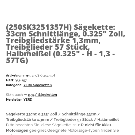
(250SK3251357H)
Sägekette:
33cm Schnittlänge, 0.325" Zoll,
Treibgliedstärke 1,3mm,
Treibglieder 57 Stück,
Halbmeißel (0.325" - H - 1,3 -
57TG)
Artikelnummer:
250SK3251357H
HAN:
933-157
Kategorie:
YERD Sägeketten
Siehe auch:
⇒
0,325" Sägeketten
Hersteller:
YERD
Sägekette 33cm: 0.325" Zoll / Schnittlänge 33cm /
Treibgliedstärke 1,3mm / Treibglieder 57 Stück / Halbmeißel
Bitte beachten Sie, diese Sägekette ist i.d.R.
nicht für Akku-
Motorsägen
geeignet. Geeignete Motorsäge-Typen finden Sie