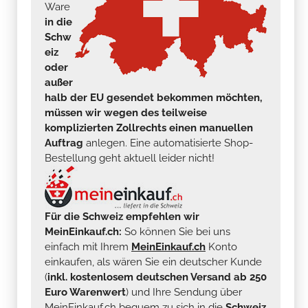
Ware
in die
Schw
eiz
oder
außer
halb der EU gesendet bekommen möchten,
müssen wir wegen des teilweise
komplizierten Zollrechts einen manuellen
Auftrag
anlegen. Eine automatisierte Shop-
Bestellung geht aktuell leider nicht!
Für die Schweiz empfehlen wir
MeinEinkauf.ch:
So können Sie bei uns
einfach mit Ihrem
MeinEinkauf.ch
Konto
einkaufen, als wären Sie ein deutscher Kunde
(
inkl. kostenlosem deutschen Versand ab 250
Euro Warenwert
) und Ihre Sendung über
MeinEinkauf.ch bequem zu sich in die
Schweiz