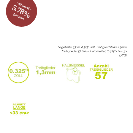
17.30 €
5.78%
gespart
Sägekette, 33cm, 0.325" Zoll, Treibgliedstärke 1,3mm,
Treibglieder 57 Stück, Halbmeißel, (0.325" - H - 1,3 -
57TG)
: