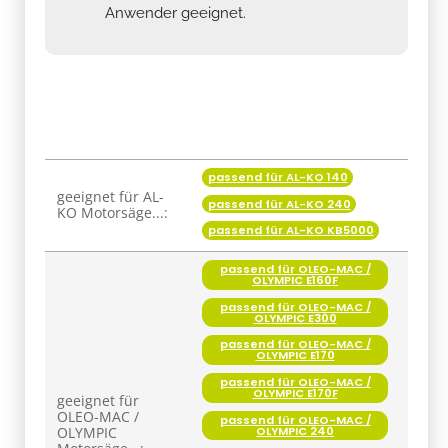
Anwender geeignet.
passend für AL-KO 140
Produkteigenschaft
Wert
geeignet für AL-
passend für AL-KO 240
KO Motorsäge...:
passend für AL-KO KB5000
passend für OLEO-MAC /
OLYMPIC E160F
passend für OLEO-MAC /
OLYMPIC E300
passend für OLEO-MAC /
OLYMPIC E170
passend für OLEO-MAC /
OLYMPIC E170F
geeignet für
OLEO-MAC /
passend für OLEO-MAC /
OLYMPIC 240
OLYMPIC