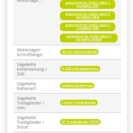
Motorsäge...:
passend für OLEO-MAC /
OLYMPIC 241
passend für OLEO-MAC /
OLYMPIC 244
passend für OLEO-MAC /
OLYMPIC 935
passend für OLEO-MAC /
OLYMPIC E140F
Motorsägen
33 cm Schnittlänge
Schnittlänge:
Sägekette
0,325 Zoll Sägekette
Kettenteilung /
Zoll:
Sägekette
Halbmeißelkette
Kettenart:
Sägekette
1,3mm Treibglieder
Treibglieder /
mm:
Sägekette
57 Treibglieder (57E)
Treibglieder /
Stück: