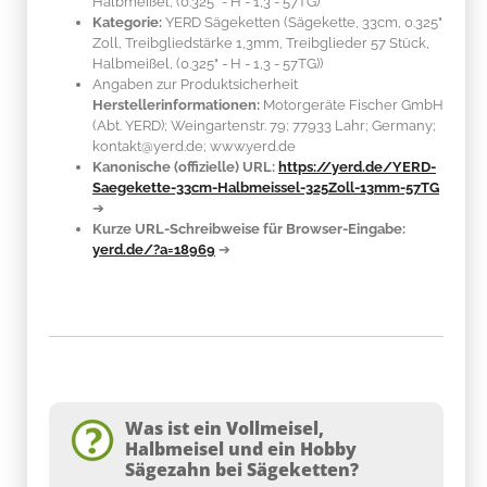
Halbmeißel, (0.325" - H - 1,3 - 57TG)
Kategorie:
YERD Sägeketten (Sägekette, 33cm, 0.325"
Zoll, Treibgliedstärke 1,3mm, Treibglieder 57 Stück,
Halbmeißel, (0.325" - H - 1,3 - 57TG))
Angaben zur Produktsicherheit
Herstellerinformationen:
Motorgeräte Fischer GmbH
(Abt. YERD); Weingartenstr. 79; 77933 Lahr; Germany;
kontakt@yerd.de; www.yerd.de
Kanonische (offizielle) URL:
https://yerd.de/YERD-
Saegekette-33cm-Halbmeissel-325Zoll-13mm-57TG
➔
Kurze URL-Schreibweise für Browser-Eingabe:
yerd.de/?a=18969
➔
Was ist ein Vollmeisel,
Halbmeisel und ein Hobby
Sägezahn bei Sägeketten?