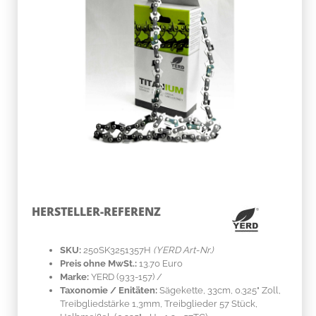
HERSTELLER-REFERENZ
SKU:
250SK3251357H
(YERD Art-Nr.)
Preis ohne MwSt.:
13.70 Euro
Marke:
YERD
(933-157)
/
Taxonomie / Enitäten:
Sägekette, 33cm, 0.325" Zoll,
Treibgliedstärke 1,3mm, Treibglieder 57 Stück,