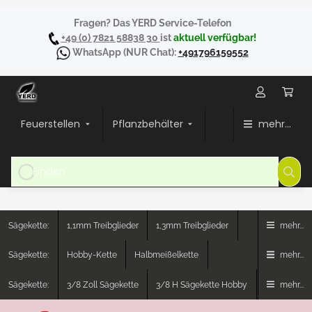
Fragen? Das YERD Service-Telefon
+49 (0) 7821 58838 30
ist
aktuell verfügbar!
WhatsApp
(NUR Chat):
+491796159552
Feuerstellen
Pflanzbehälter
mehr...
Sägekette:
1,1mm Treibglieder
1,3mm Treibglieder
mehr...
Sägekette:
Hobby-Kette
Halbmeißelkette
mehr...
Sägekette:
3/8 Zoll Sägekette
3/8 H Sägekette Hobby
mehr...