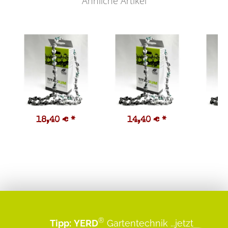
Ähnliche Artikel
18,40 €
*
14,40 €
*
1
®
Tipp:
YERD
Gartentechnik
...jetzt