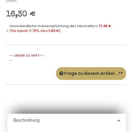
unten...
16,30 €
Unverbindliche Preisempfehlung des Herstellers
:
17,30 €
✓
(Sie sparen
5.78%
, also
1,00 €
)
-- LEIDER ZU SPÄT! -
-
Frage zu diesem Artikel...??
Beschreibung