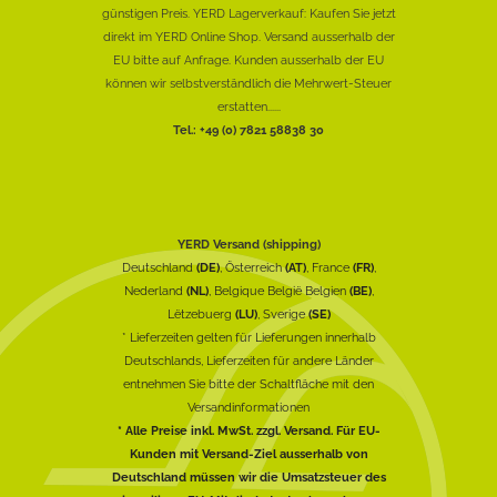
günstigen Preis. YERD Lagerverkauf: Kaufen Sie jetzt
direkt im YERD Online Shop. Versand ausserhalb der
EU bitte auf Anfrage. Kunden ausserhalb der EU
können wir selbstverständlich die Mehrwert-Steuer
erstatten......
Tel.: +49 (0) 7821 58838 30
YERD Versand (shipping)
Deutschland
(DE)
, Österreich
(AT)
, France
(FR)
,
Nederland
(NL)
, Belgique België Belgien
(BE)
,
Lëtzebuerg
(LU)
, Sverige
(SE)
* Lieferzeiten gelten für Lieferungen innerhalb
Deutschlands, Lieferzeiten für andere Länder
entnehmen Sie bitte der Schaltfläche mit den
Versandinformationen
* Alle Preise inkl. MwSt. zzgl. Versand. Für EU-
Kunden mit Versand-Ziel ausserhalb von
Deutschland müssen wir die Umsatzsteuer des