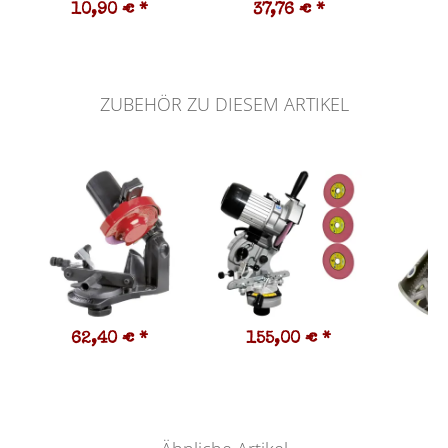
10,90 €
*
37,76 €
*
3
ZUBEHÖR ZU DIESEM ARTIKEL
62,40 €
*
155,00 €
*
7
19,