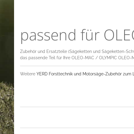
passend für OL
Zubehör und Ersatzteile (Sägeketten und Sägeketten-Sch
das passende Teil für Ihre OLEO-MAC / OLYMPIC OLEO-M
Weitere
YERD Forsttechnik und Motorsäge-Zubehör zum La