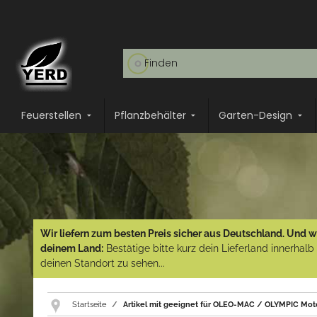
Feuerstellen
Pflanzbehälter
Garten-Design
Wir liefern zum besten Preis sicher aus Deutschland. Und wi
deinem Land:
Bestätige bitte kurz dein Lieferland innerhal
deinen Standort zu sehen...
Startseite
Artikel mit geeignet für OLEO-MAC / OLYMPIC Mot