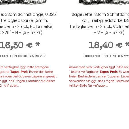
e: 33cm Schnittlänge, 0.325"
Sägekette: 33cm Schnittläng
, Treibgliedstärke 1,3mm,
Zoll, Treibgliedstärke 1
lieder 57 Stück, Halbmeißel
Treibglieder 57 Stück, Vollmei
0.325" - H - 1,3 - 57TG)
- V - 1,3 - 57TG)
16,30 €
*
18,40 €
spreis | Preis inkl. 19% MwSt. ✓
Tagespreis | Preis inkl. 19% Mw
t verfügbar (ggf. bitte anfragen)
momentan nicht verfügbar (ggf. bitte anf
fügbarer
Tages-Preis
Es werden keine
* letzter verfügbarer
Tages-Preis
Es werd
de in den verfügbaren Lägern angezeigt.
freien Bestände in den verfügbaren Läger
 ggf. das Fragen-Formular auf dieser
Verwenden Sie ggf. das Fragen-Formular 
ür Anfragen...
Artikel-Seite für Anfragen...