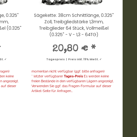
e, 0.325"
Sägekette: 38cm Schnittlänge, 0.325"
,3mm,
Zoll, Treibgliedstärke 1,3mm,
ßel (0.325"
Treibglieder 64 Stück, Vollmeißel
(0.325" - V - 1,3 - 64TG)
*
20,80 €
*
St. ✓
Tagespreis | Preis inkl. 19% MwSt. ✓
ragen)
momentan nicht verfügbar (ggf. bitte anfragen)
en keine
* letzter verfügbarer
Tages-Preis
Es werden keine
n angezeigt.
freien Bestände in den verfügbaren Lägern angezeigt.
auf dieser
Verwenden Sie ggf. das Fragen-Formular auf dieser
Artikel-Seite für Anfragen...