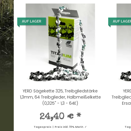
AUF LAGER
AUF LAGE
YERD Sägekette 325, Treibgliedstärke
YER
1,3mm, 64 Treibglieder, Halbmeißelkette
Treibglie
(0,325" - 1,3 - 64E)
Ersa
24,40 €
*
Tagespreis | Preis inkl. 19% MwSt. ✓
Tage