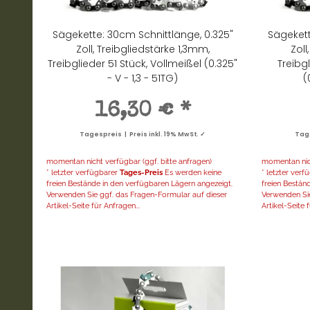
Sägekette: 30cm Schnittlänge, 0.325"
Sägekett
Zoll, Treibgliedstärke 1,3mm,
Zoll
Treibglieder 51 Stück, Vollmeißel (0.325"
Treibg
- V - 1,3 - 51TG)
(
16,30 €
*
Tagespreis | Preis inkl. 19% MwSt. ✓
Tage
momentan nicht verfügbar (ggf. bitte anfragen)
momentan nich
* letzter verfügbarer
Tages-Preis
Es werden keine
* letzter ver
freien Bestände in den verfügbaren Lägern angezeigt.
freien Bestän
Verwenden Sie ggf. das Fragen-Formular auf dieser
Verwenden Sie
Artikel-Seite für Anfragen...
Artikel-Seite f