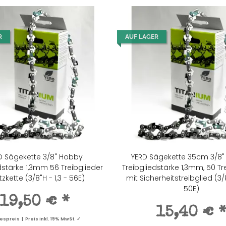
R
AUF LAGER
D Sägekette 3/8" Hobby
YERD Sägekette 35cm 3/8"
dstärke 1,3mm 56 Treibglieder
Treibgliedstärke 1,3mm, 50 Tre
tzkette (3/8"H - 1,3 - 56E)
mit Sicherheitstreibglied (3/8
50E)
19,50 €
*
15,40 €
spreis | Preis inkl. 19% MwSt. ✓