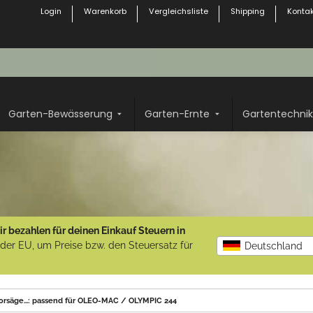
Login
Warenkorb
Vergleichsliste
Shipping
Kontak
Garten-Bewässerung
Garten-Ernte
Gartentechnik
r bezahlen für deinen Einkauf Steuern in
b der EU, um Preise bzw. den Steuersatz für
Deutschland
orsäge...: passend für OLEO-MAC / OLYMPIC 244