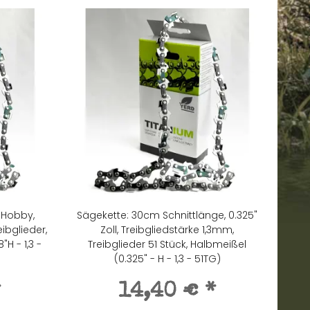
 Hobby,
Sägekette: 30cm Schnittlänge, 0.325"
ibglieder,
Zoll, Treibgliedstärke 1,3mm,
"H - 1,3 -
Treibglieder 51 Stück, Halbmeißel
(0.325" - H - 1,3 - 51TG)
*
14,40 €
*