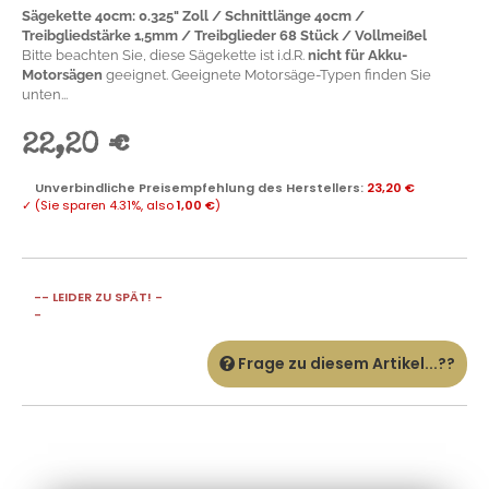
Sägekette 40cm: 0.325" Zoll / Schnittlänge 40cm /
Treibgliedstärke 1,5mm / Treibglieder 68 Stück / Vollmeißel
Bitte beachten Sie, diese Sägekette ist i.d.R.
nicht für Akku-
Motorsägen
geeignet. Geeignete Motorsäge-Typen finden Sie
unten...
22,20 €
Unverbindliche Preisempfehlung des Herstellers
:
23,20 €
✓
(Sie sparen
4.31%
, also
1,00 €
)
-- LEIDER ZU SPÄT! -
-
Frage zu diesem Artikel...??