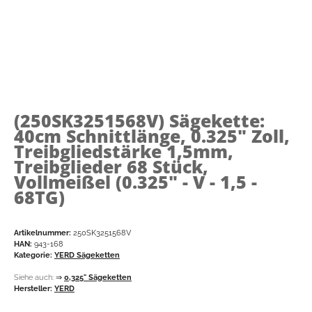
(250SK3251568V)
Sägekette:
40cm Schnittlänge, 0.325" Zoll,
Treibgliedstärke 1,5mm,
Treibglieder 68 Stück,
Vollmeißel (0.325" - V - 1,5 -
68TG)
Artikelnummer:
250SK3251568V
HAN:
943-168
Kategorie:
YERD Sägeketten
Siehe auch:
⇒
0,325" Sägeketten
Hersteller:
YERD