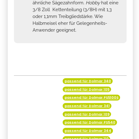
ähnliche Sägezahnform.
Hobby
hat eine
3/8 Zoll Kettenteilung (3/8H) mit 1,3
oder 1,1mm Treibgliedstärke. Wie
Halbmeisel eher für Gelegenheits-
Anwender geeignet.
passend für Dolmar 340
Produkteigenschaft
Wert
passend für Dolmar 105
passend für Dolmar PS5100S
passend für Dolmar 341
passend für Dolmar 109
passend für Dolmar PS540
passend für Dolmar 344
passend für Dolmar 110