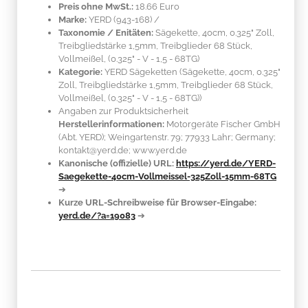
Preis ohne MwSt.:
18.66 Euro
Marke:
YERD
(943-168)
/
Taxonomie / Enitäten:
Sägekette, 40cm, 0.325" Zoll,
Treibgliedstärke 1,5mm, Treibglieder 68 Stück,
Vollmeißel, (0.325" - V - 1,5 - 68TG)
Kategorie:
YERD Sägeketten (Sägekette, 40cm, 0.325"
Zoll, Treibgliedstärke 1,5mm, Treibglieder 68 Stück,
Vollmeißel, (0.325" - V - 1,5 - 68TG))
Angaben zur Produktsicherheit
Herstellerinformationen:
Motorgeräte Fischer GmbH
(Abt. YERD); Weingartenstr. 79; 77933 Lahr; Germany;
kontakt@yerd.de; www.yerd.de
Kanonische (offizielle) URL:
https://yerd.de/YERD-
Saegekette-40cm-Vollmeissel-325Zoll-15mm-68TG
➔
Kurze URL-Schreibweise für Browser-Eingabe:
yerd.de/?a=19083
➔