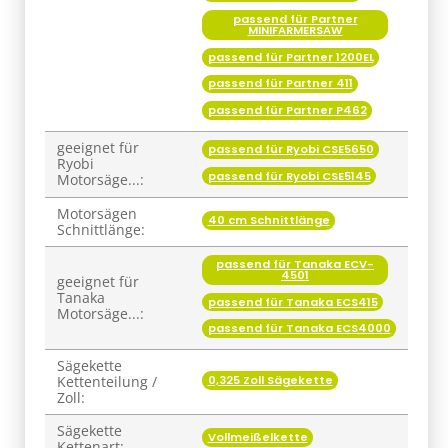
passend für Partner
MINIFARMERSAW
passend für Partner 1200EL
passend für Partner 411
passend für Partner P462
geeignet für
passend für Ryobi CSE5650
Ryobi
passend für Ryobi CSE5145
Motorsäge...:
Motorsägen
40 cm Schnittlänge
Schnittlänge:
passend für Tanaka ECV-
4501
geeignet für
Tanaka
passend für Tanaka ECS415
Motorsäge...:
passend für Tanaka ECS4000
Sägekette
0,325 Zoll Sägekette
Kettenteilung /
Zoll:
Sägekette
Vollmeißelkette
Kettenart: