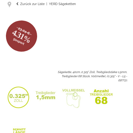
Zurück zur Liste
YERD Sägeketten
23.20 €
4.31%
gespart
Sägekette, 40cm, 0.325" Zoll, Treibgliedstärke 1,5mm,
Treibglieder 68 Stück, Vollmeißel, (0.325" - V - 1,5 -
68TG)
: