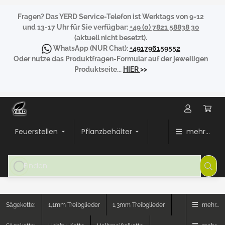
Fragen?
Das YERD Service-Telefon ist Werktags von 9-12
und 13-17 Uhr für Sie verfügbar:
+49 (0) 7821 58838 30
(aktuell nicht besetzt).
WhatsApp
(NUR Chat):
+491796159552
Oder nutze das Produktfragen-Formular auf der jeweiligen
Produktseite...
HIER
>>
Feuerstellen
Pflanzbehälter
mehr...
Sägekette:
1,1mm Treibglieder
1,3mm Treibglieder
mehr...