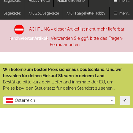
Sägekette:
Hobby-Kette
Halbmeißelkette
mehr...
Sägekette:
3/8 Zoll Sägekette
3/8 H Sägekette Hobby
mehr...
ACHTUNG - dieser Artikel ist nicht mehr lieferbar
(
archivierter Artikel
)! Verwenden Sie ggf. bitte das Fragen-
Formular unten ...
Wir liefern zum besten Preis sicher aus Deutschland. Und wir
bezahlen für deinen Einkauf Steuern in deinem Land:
Bestätige bitte kurz dein Lieferland innerhalb der EU, um
Preise bzw. den Steuersatz für deinen Standort zu sehen...
✔
Österreich