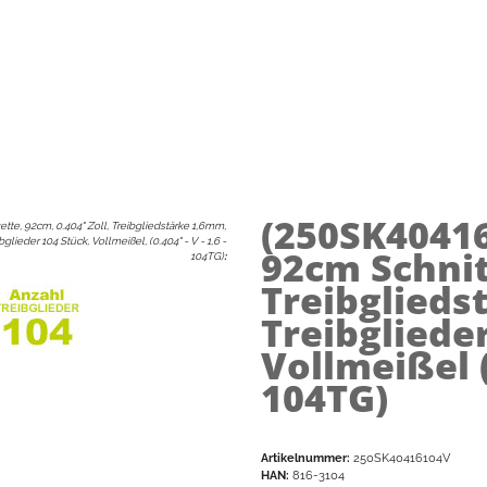
(250SK4041
tte, 92cm, 0.404" Zoll, Treibgliedstärke 1,6mm,
bglieder 104 Stück, Vollmeißel, (0.404" - V - 1,6 -
92cm Schnit
104TG)
:
Treibglieds
Treibgliede
Vollmeißel (0
104TG)
Artikelnummer:
250SK40416104V
HAN:
816-3104