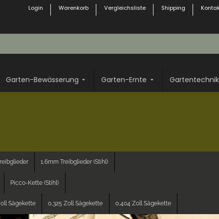
Login
Warenkorb
Vergleichsliste
Shipping
Kontak
Garten-Bewässerung
Garten-Ernte
Gartentechnik
eibglieder
1,6mm Treibglieder (Stihl)
Picco-Kette (Stihl)
oll Sägekette
0,325 Zoll Sägekette
0,404 Zoll Sägekette