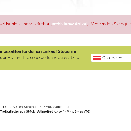
l ist nicht mehr lieferbar (
archivierter Artikel
)! Verwenden Sie ggf. b
r bezahlen für deinen Einkauf Steuern in
b der EU, um Preise bzw. den Steuersatz für
Österreich
rfgeräte, Ketten-Schienen
YERD Sägeketten
reibglieder 104 Stück, Vollmeißel (0.404" - V - 1,6 - 104TG)