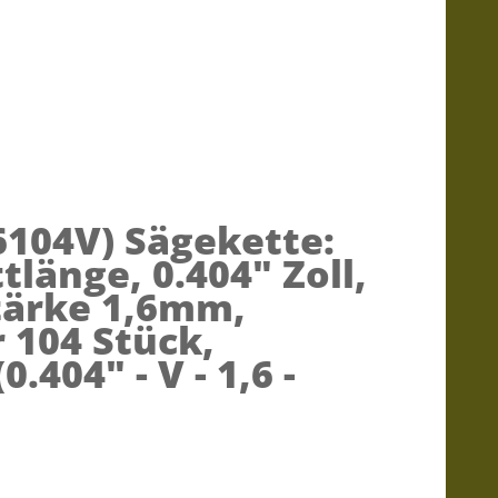
6104V)
Sägekette:
tlänge, 0.404" Zoll,
tärke 1,6mm,
r 104 Stück,
.404" - V - 1,6 -