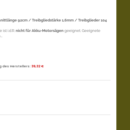
hnittlänge 92cm / Treibgliedstärke 1,6mm / Treibglieder 104
ist i.d.R.
nicht für Akku-Motorsägen
geeignet. Geeignete
..
 des Herstellers
:
39,32 €