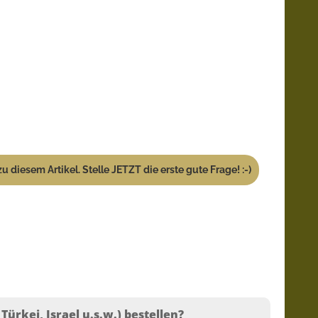
u diesem Artikel. Stelle JETZT die erste gute Frage! :-)
ürkei, Israel u.s.w.) bestellen?