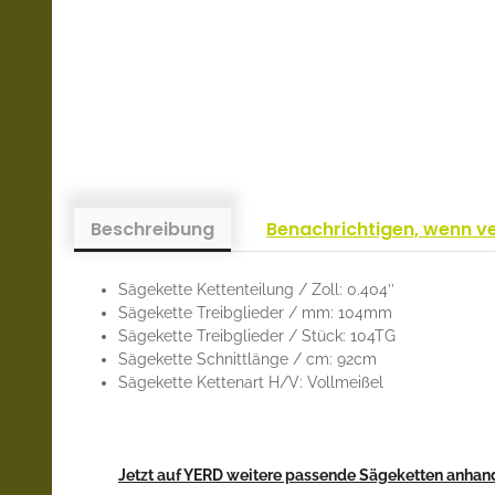
Beschreibung
Benachrichtigen, wenn v
Sägekette Kettenteilung / Zoll: 0.404’’
Sägekette Treibglieder / mm: 104mm
Sägekette Treibglieder / Stück: 104TG
Sägekette Schnittlänge / cm: 92cm
Sägekette Kettenart H/V: Vollmeißel
Jetzt auf YERD weitere passende Sägeketten anhand