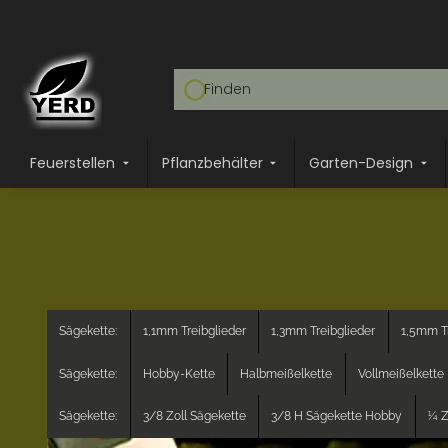
Feuerstellen
Pflanzbehälter
Garten-Design
Sägekette:
1,1mm Treibglieder
1,3mm Treibglieder
1,5mm Tr
Sägekette:
Hobby-Kette
Halbmeißelkette
Vollmeißelkette
Sägekette:
3/8 Zoll Sägekette
3/8 H Sägekette Hobby
¼ Z