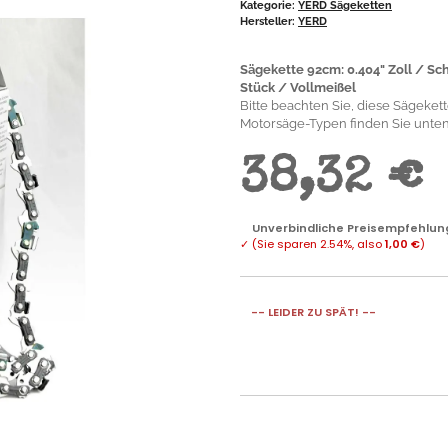
Kategorie:
YERD Sägeketten
Hersteller:
YERD
Sägekette 92cm: 0.404" Zoll / Sc
Stück / Vollmeißel
Bitte beachten Sie, diese Sägekette 
Motorsäge-Typen finden Sie unten.
38,32 €
Unverbindliche Preisempfehlung
✓
(Sie sparen
2.54%
, also
1,00 €
)
-- LEIDER ZU SPÄT! --