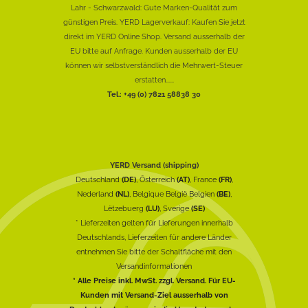
Lahr - Schwarzwald: Gute Marken-Qualität zum
günstigen Preis. YERD Lagerverkauf: Kaufen Sie jetzt
direkt im YERD Online Shop. Versand ausserhalb der
EU bitte auf Anfrage. Kunden ausserhalb der EU
können wir selbstverständlich die Mehrwert-Steuer
erstatten......
Tel.: +49 (0) 7821 58838 30
YERD Versand (shipping)
Deutschland
(DE)
, Österreich
(AT)
, France
(FR)
,
Nederland
(NL)
, Belgique België Belgien
(BE)
,
Lëtzebuerg
(LU)
, Sverige
(SE)
* Lieferzeiten gelten für Lieferungen innerhalb
Deutschlands, Lieferzeiten für andere Länder
entnehmen Sie bitte der Schaltfläche mit den
Versandinformationen
* Alle Preise inkl. MwSt. zzgl. Versand. Für EU-
Kunden mit Versand-Ziel ausserhalb von