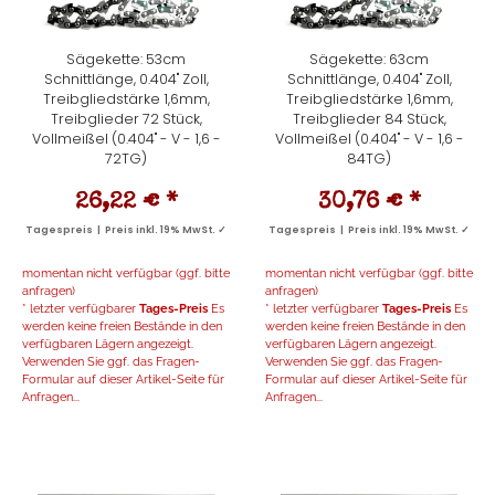
Sägekette: 53cm
Sägekette: 63cm
Schnittlänge, 0.404" Zoll,
Schnittlänge, 0.404" Zoll,
Treibgliedstärke 1,6mm,
Treibgliedstärke 1,6mm,
Treibglieder 72 Stück,
Treibglieder 84 Stück,
Vollmeißel (0.404" - V - 1,6 -
Vollmeißel (0.404" - V - 1,6 -
72TG)
84TG)
26,22 €
*
30,76 €
*
Tagespreis | Preis inkl. 19% MwSt. ✓
Tagespreis | Preis inkl. 19% MwSt. ✓
momentan nicht verfügbar (ggf. bitte
momentan nicht verfügbar (ggf. bitte
anfragen)
anfragen)
* letzter verfügbarer
Tages-Preis
Es
* letzter verfügbarer
Tages-Preis
Es
werden keine freien Bestände in den
werden keine freien Bestände in den
verfügbaren Lägern angezeigt.
verfügbaren Lägern angezeigt.
Verwenden Sie ggf. das Fragen-
Verwenden Sie ggf. das Fragen-
Formular auf dieser Artikel-Seite für
Formular auf dieser Artikel-Seite für
Anfragen...
Anfragen...