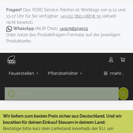
Fragen?
Das YERD Service-Telefon ist Werktags von 9-12 und
13-17 Uhr für Sie verfügbar:
+49 (0) 7821 58838 30
(aktuell
nicht besetzt).
WhatsApp
(NUR Chat):
+491796159552
Oder nutze das Produktfragen-Formular auf der jeweiligen
Produktseite...
Feuerstellen
Pflanzbehälter
mehr...
Wir liefern zum besten Preis sicher aus Deutschland. Und wir
bezahlen für deinen Einkauf Steuern in deinem Land:
Bestätige bitte kurz dein Lieferland innerhalb der EU, um