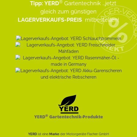
®
Tipp:
YERD
Gartentechnik
...jetzt
gleich zum günstigen
LAGERVERKAUFS-PREIS
mitbestellen!
®
YERD
Gartentechnik-Produkte
YERD
ist eine
Marke
der Motorgeräte Fischer GmbH