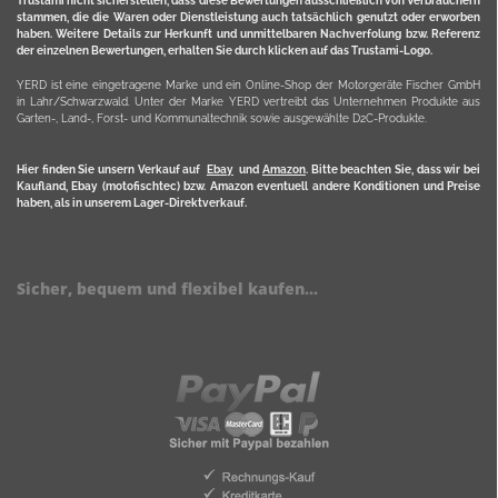
Trustami nicht sicherstellen, dass diese Bewertungen ausschließlich von Verbrauchern
stammen, die die Waren oder Dienstleistung auch tatsächlich genutzt oder erworben
haben. Weitere Details zur Herkunft und unmittelbaren Nachverfolung bzw. Referenz
der einzelnen Bewertungen, erhalten Sie durch klicken auf das Trustami-Logo.
YERD ist eine eingetragene Marke und ein Online-Shop der Motorgeräte Fischer GmbH
in Lahr/Schwarzwald. Unter der Marke YERD vertreibt das Unternehmen Produkte aus
Garten-, Land-, Forst- und Kommunaltechnik sowie ausgewählte D2C-Produkte.
Hier finden Sie unsern Verkauf auf
Ebay
und
Amazon
. Bitte beachten Sie, dass wir bei
Kaufland, Ebay (motofischtec) bzw. Amazon eventuell andere Konditionen und Preise
haben, als in unserem Lager-Direktverkauf.
Sicher, bequem und flexibel kaufen...