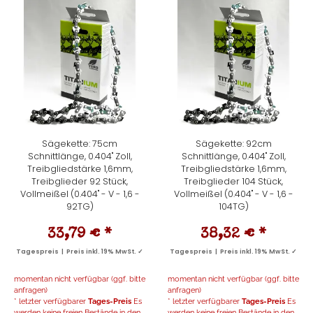
Sägekette: 75cm
Sägekette: 92cm
Schnittlänge, 0.404" Zoll,
Schnittlänge, 0.404" Zoll,
Treibgliedstärke 1,6mm,
Treibgliedstärke 1,6mm,
Treibglieder 92 Stück,
Treibglieder 104 Stück,
Vollmeißel (0.404" - V - 1,6 -
Vollmeißel (0.404" - V - 1,6 -
92TG)
104TG)
33,79 €
*
38,32 €
*
Tagespreis | Preis inkl. 19% MwSt. ✓
Tagespreis | Preis inkl. 19% MwSt. ✓
momentan nicht verfügbar (ggf. bitte
momentan nicht verfügbar (ggf. bitte
anfragen)
anfragen)
* letzter verfügbarer
Tages-Preis
Es
* letzter verfügbarer
Tages-Preis
Es
werden keine freien Bestände in den
werden keine freien Bestände in den