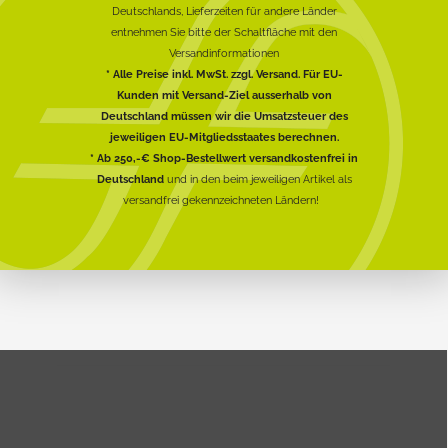
Deutschlands, Lieferzeiten für andere Länder
entnehmen Sie bitte der Schaltfläche mit den
Versandinformationen
* Alle Preise inkl. MwSt. zzgl. Versand. Für EU-
Kunden mit Versand-Ziel ausserhalb von
Deutschland müssen wir die Umsatzsteuer des
jeweiligen EU-Mitgliedsstaates berechnen.
* Ab 250,-€ Shop-Bestellwert versandkostenfrei in
Deutschland
und in den beim jeweiligen Artikel als
versandfrei gekennzeichneten Ländern!