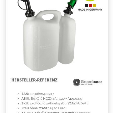
HERSTELLER-REFERENZ
EAN:
4250699420917
ASIN:
B07Q3XHQZX
(Amazon Nummer)
SKU:
250FO23610+FuelsysÖl
(YERD Art-Nr.)
Preis ohne MwSt.:
14.20 Euro
TARIC-Code für internat. Versand:
39233090