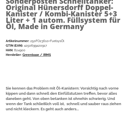
Sonderposten Schnelltanker:
Original Hünersdorff Doppel-
Kanister / Kombi-Kanister 5+3
Liter + 1 autom. Füllsystem für
Öl, Made in Germany
Artikelnummer:
250FO23610+FuelsysÖl
GTIN (EAN):
4250699420917
HAN:
824900
Hersteller:
Greenbase / IRMS
Sie kennen das Problem mit Öl-Kanistern: Vorsichtig nach vorne
kippen und dann schnell den Einfüllstutzen treffen, bevor alles
daneben geht. Von oben betanken ist ohnehin schwierig. Und
wenn der Tank schließlich voll ist, schnell und sauber raus ziehen
und nicht kleckern. Es geht auch anders...