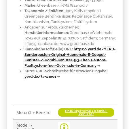
Marke:
Greenbase / IRMS
(824900)
/
Taxonomie / Enitäten:
Joey Kelly empfiehlt
Greenbase Benzinkanister, Kettensäge Öl-Kanister,
Kombikanister, Tanksystem, Einfüllsystem
Angaben zur Produktsicherheit
Herstellerinformationen:
Greenbase eG (ehemals
IRMS eG); Zeppelinstr. 41; 73760 Ostfildern; Germany;
info@greenbase.de; www.greenbase.de
Kanonische (offizielle) URL:
https://yerd.de/YERD-
Sonderposten-Original-Huenersdorff-Doppel-
Kanister-/-Kombi-Kanister-5-3-Liter-1-autom-
Fuellsystem-fuer-Oel-made-in-Germany
➔
Kurze URL-Schreibweise für Browser-Eingabe:
yerd.de/?a=13001
➔
Einfüllsysteme / Kombi-
Produkteigenschaft
Wert
Motoröl + Benzin:
Kanister
Modell /