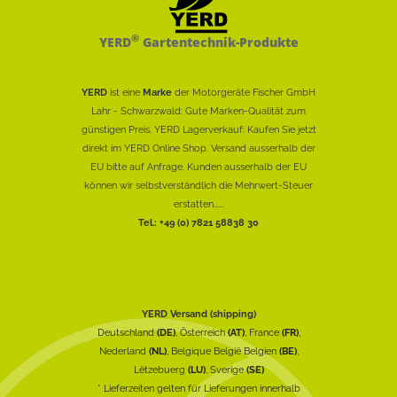
®
YERD
Gartentechnik-Produkte
YERD
ist eine
Marke
der Motorgeräte Fischer GmbH
Lahr - Schwarzwald: Gute Marken-Qualität zum
günstigen Preis. YERD Lagerverkauf: Kaufen Sie jetzt
direkt im YERD Online Shop. Versand ausserhalb der
EU bitte auf Anfrage. Kunden ausserhalb der EU
können wir selbstverständlich die Mehrwert-Steuer
erstatten......
Tel.: +49 (0) 7821 58838 30
YERD Versand (shipping)
Deutschland
(DE)
, Österreich
(AT)
, France
(FR)
,
Nederland
(NL)
, Belgique België Belgien
(BE)
,
Lëtzebuerg
(LU)
, Sverige
(SE)
* Lieferzeiten gelten für Lieferungen innerhalb