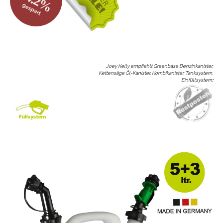
54.2%
gespart
Joey Kelly empfiehlt Greenbase Benzinkanister,
Kettensäge Öl-Kanister, Kombikanister, Tanksystem,
Einfüllsystem
: