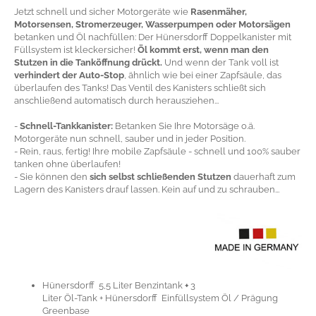
Jetzt schnell und sicher Motorgeräte wie
Rasenmäher,
Motorsensen, Stromerzeuger, Wasserpumpen oder Motorsägen
betanken und Öl nachfüllen: Der Hünersdorff Doppelkanister mit
Füllsystem ist kleckersicher!
Öl kommt erst, wenn man den
Stutzen in die Tanköffnung drückt.
Und wenn der Tank voll ist
verhindert der Auto-Stop
, ähnlich wie bei einer Zapfsäule, das
überlaufen des Tanks! Das Ventil des Kanisters schließt sich
anschließend automatisch durch herausziehen...
-
Schnell-Tankkanister:
Betanken Sie Ihre Motorsäge o.ä.
Motorgeräte nun schnell, sauber und in jeder Position.
- Rein, raus, fertig! Ihre mobile Zapfsäule - schnell und 100% sauber
tanken ohne überlaufen!
- Sie können den
sich selbst schließenden Stutzen
dauerhaft zum
Lagern des Kanisters drauf lassen. Kein auf und zu schrauben...
Hünersdorff 5,5 Liter Benzintank
+
3
Liter Öl-Tank + Hünersdorff Einfüllsystem Öl / Prägung
Greenbase