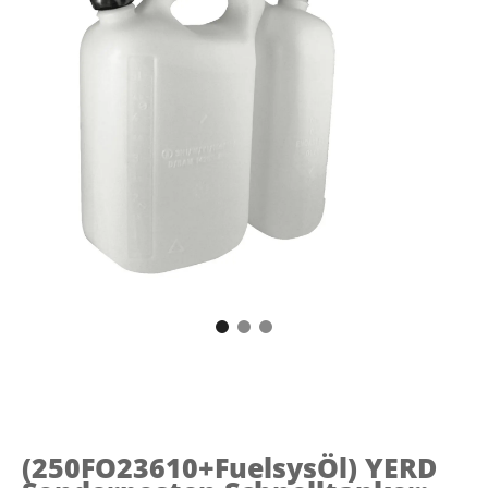
(250FO23610+FuelsysÖl)
YERD