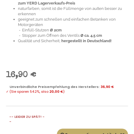
zum YERD Lagerverkaufs-Preis
naturfarben, somit ist die Füllmenge von außen besser zu
erkennen
geeignet zum schnellen und einfachen Betanken von
Motorgeräten
- Einfüll-Stutzen
Ø 2cm
- Stopper zum Öffnen des Ventils
Ø ca. 4,5 cm
Qualität und Sicherheit,
hergestellt in Deutschland!
16,90 €
Unverbindliche Preisempfehlung des Herstellers
:
36,90 €
✓
(Sie sparen
54.2%
, also
20,00 €
)
-- LEIDER ZU SPÄT! -
-