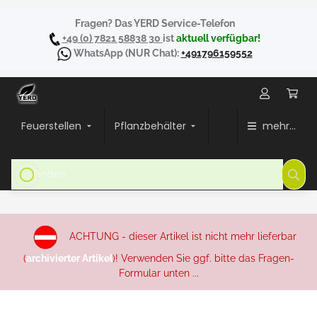
Fragen? Das YERD Service-Telefon
+49 (0) 7821 58838 30
ist
aktuell verfügbar!
WhatsApp
(NUR Chat):
+491796159552
Feuerstellen
Pflanzbehälter
mehr...
ACHTUNG - dieser Artikel ist nicht mehr lieferbar
(
archivierter Artikel
)! Verwenden Sie ggf. bitte das Fragen-
Formular unten ...