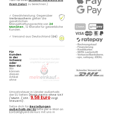
Tarif für Ihren
aktuellen Warenkorb und
Ihrem Zielort
zu berechnen.)
✓
Gewährleistung: Gegenüber
Verbrauchern
gelten die
gesetzlichen
Mängelhaftungsrechte von
24
Monaten
, 12 Monate für gewerbliche
Kunden.
✓
Versand aus Deutschland (
DE
)
Für
Kunden
in der
Schweiz
oder
Non-EU:
Wir
können
diesen
Artikel
ohne
Umsatzsteuer in Länder außerhalb
der EU liefern
(Preis netto ohne VAT
9.58 Euro
/ MwSt. / USt.:
zzgl.
Steuern)
.
Setze dich für
Bestellungen
außerhalb der EU
bitte per e-Mail an
kontakt@yerd.de kurz mit uns in