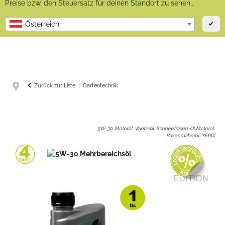
Preise bzw. den Steuersatz für deinen Standort zu sehen...
✔
Österreich
Zurück zur Liste
Gartentechnik
5W-30, Motoröl, Winteröl, Schneefräsen-Öl,Motoröl,
Rasenmäheröl, YERD
: