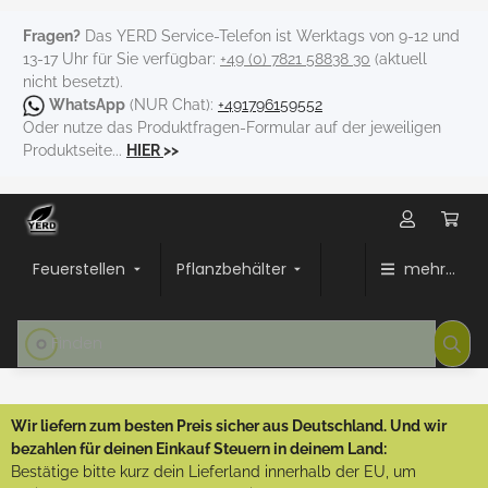
Fragen?
Das YERD Service-Telefon ist Werktags von 9-12 und
13-17 Uhr für Sie verfügbar:
+49 (0) 7821 58838 30
(aktuell
nicht besetzt).
WhatsApp
(NUR Chat):
+491796159552
Oder nutze das Produktfragen-Formular auf der jeweiligen
Produktseite...
HIER
>>
Feuerstellen
Pflanzbehälter
mehr...
Wir liefern zum besten Preis sicher aus Deutschland. Und wir
bezahlen für deinen Einkauf Steuern in deinem Land:
Bestätige bitte kurz dein Lieferland innerhalb der EU, um