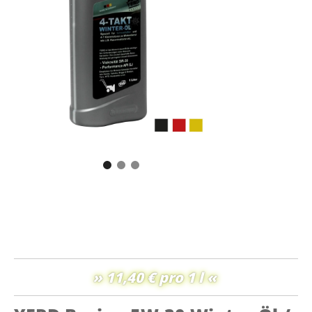
» 11,40 € pro 1 l «