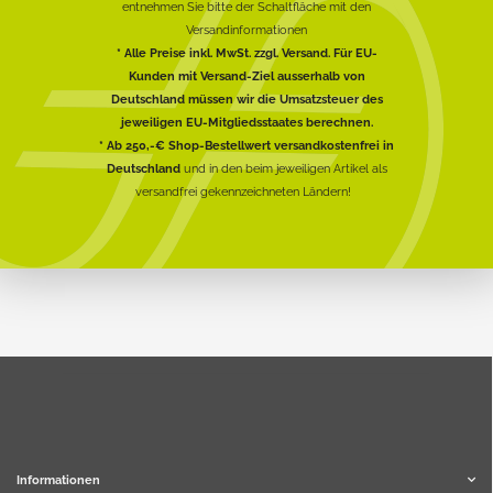
entnehmen Sie bitte der Schaltfläche mit den
Versandinformationen
* Alle Preise inkl. MwSt. zzgl. Versand. Für EU-
Kunden mit Versand-Ziel ausserhalb von
Deutschland müssen wir die Umsatzsteuer des
jeweiligen EU-Mitgliedsstaates berechnen.
* Ab 250,-€ Shop-Bestellwert versandkostenfrei in
Deutschland
und in den beim jeweiligen Artikel als
versandfrei gekennzeichneten Ländern!
Informationen