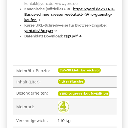
kontakt@yerd.de; www.yerd.de
Kanonische (offizielle) URL:
https://yerd.de/YERD-
Basics-schneefraessen-oel-4takt-5W30-guenstig-
kaufen
➔
Kurze URL-Schreibweise für Browser-Eingabe:
yerd.de/?a=1747
➔
Datenblatt Download:
1747.pdf ➔
5W-30 Mehrbereichsöl
Motoröl + Benzin:
Produkteigenschaft
Wert
1 Liter Flasche
Inhalt (Liter):
Besonderheiten:
YERD Lagerverkaufs-Edition
Motorart:
Versandgewicht:
1,10 kg