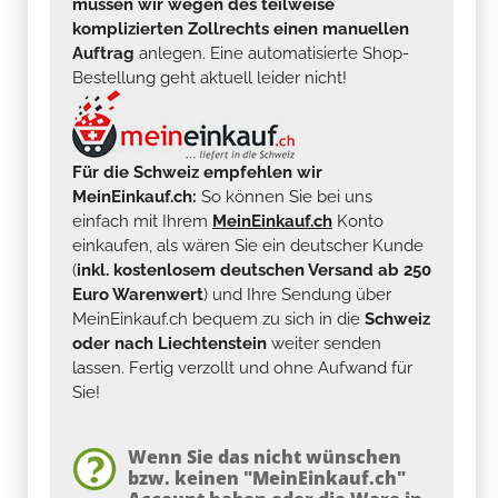
müssen wir wegen des teilweise
komplizierten Zollrechts einen manuellen
Auftrag
anlegen. Eine automatisierte Shop-
Bestellung geht aktuell leider nicht!
Für die Schweiz empfehlen wir
MeinEinkauf.ch:
So können Sie bei uns
einfach mit Ihrem
MeinEinkauf.ch
Konto
einkaufen, als wären Sie ein deutscher Kunde
(
inkl. kostenlosem deutschen Versand ab 250
Euro Warenwert
) und Ihre Sendung über
MeinEinkauf.ch bequem zu sich in die
Schweiz
oder nach Liechtenstein
weiter senden
lassen. Fertig verzollt und ohne Aufwand für
Sie!
Wenn Sie das nicht wünschen
bzw. keinen "MeinEinkauf.ch"