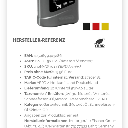
HERSTELLER-REFERENZ
EAN:
4250699403286
ASIN:
B0DXL5VX6S
(Amazon Nummer)
SKU:
230M5W301
(YERD Art-Nr.)
Preis ohne MwSt.:
9.58 Euro
TARIC-Code für internat. Versand:
27101981
Marke:
YERD
/ Herkunftsland
Deutschland
Lieferumfang:
1x Winteröl 5W-30 1Liter
Taxonomie / Enitäten:
5W-30, Motoröl, Winteröl,
Schneefräsen-Öl,Motoröl, Rasenmäheröl, YERD
Kategorie:
Gartentechnik (Motoröl Öl Schneefärsen-
Öl Winter-Öl)
Angaben zur Produktsicherheit
Herstellerinformationen:
Motorgeräte Fischer GmbH
(Abt. YERD); Weingartenstr. 79; 77933 Lahr; Germany;