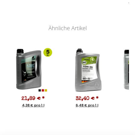
3,8
Ähnliche Artikel
21,89 €
*
32,40 €
*
2
4,38 € pro 1 l
6,48 € pro 1 l
5,9