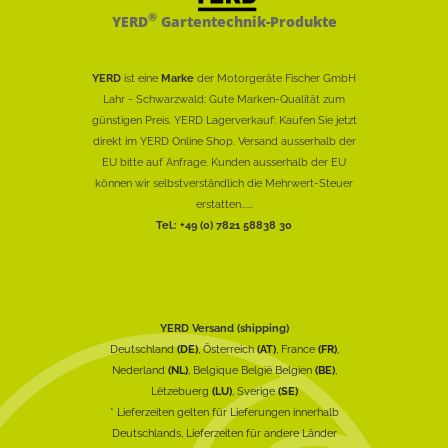
®
YERD
Gartentechnik-Produkte
YERD
ist eine
Marke
der Motorgeräte Fischer GmbH
Lahr - Schwarzwald: Gute Marken-Qualität zum
günstigen Preis. YERD Lagerverkauf: Kaufen Sie jetzt
direkt im YERD Online Shop. Versand ausserhalb der
EU bitte auf Anfrage. Kunden ausserhalb der EU
können wir selbstverständlich die Mehrwert-Steuer
erstatten......
Tel.: +49 (0) 7821 58838 30
YERD Versand (shipping)
Deutschland
(DE)
, Österreich
(AT)
, France
(FR)
,
Nederland
(NL)
, Belgique België Belgien
(BE)
,
Lëtzebuerg
(LU)
, Sverige
(SE)
* Lieferzeiten gelten für Lieferungen innerhalb
Deutschlands, Lieferzeiten für andere Länder