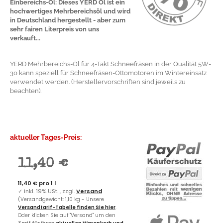
Einbereichs-Öl: Dieses YERD Öl ist ein
hochwertiges Mehrbereichsöl und wird
in Deutschland hergestellt - aber zum
sehr fairen Literpreis von uns
verkauft...
YERD Mehrbereichs-Öl für 4-Takt Schneefräsen in der Qualität 5W-
30 kann speziell für Schneefräsen-Ottomotoren im Wintereinsatz
verwendet werden. (Herstellervorschriften sind jeweils zu
beachten).
aktueller Tages-Preis:
11,40 €
11,40 € pro 1 l
✓
inkl. 19% USt. , zzgl.
Versand
(Versandgewicht: 1,10 kg - Unsere
Versandtarif-Tabelle finden Sie hier
.
Oder klicken Sie auf "Versand" um den