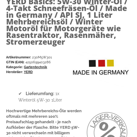
YERD Basics: 5W-30 Winter-Öl /
4-Takt Schneefräsen-Öl / Made
in Germany / API SJ, 1 Liter
Mehrbereichsöl / Winter
Motoröl für Motorgeräte wie
Rasentraktor, Rasenmäher,
Stromerzeuger
Artikelnummer:
230M5W301
GTIN (EAN):
4250699403286
Kategorie:
Gartentechnik
Hersteller:
YERD
✔
Lieferumfang:
1x
Winteröl 5W-30 1Liter
Hochwertige Mehrbereichs-Öle werden
oftmals mit mehreren 100%
Preisaufschlag gehandelt - je nach
Aufkleber der Flasche. Bitte YERD 5W-
30 nicht verwechseln mit billigem