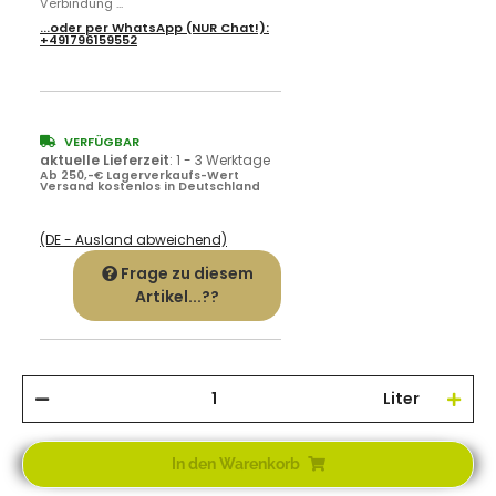
Verbindung ...
...oder per
WhatsApp
(NUR Chat!):
+491796159552
VERFÜGBAR
aktuelle Lieferzeit
:
1 - 3 Werktage
Ab 250,-€ Lagerverkaufs-Wert
Versand kostenlos in Deutschland
(DE - Ausland abweichend)
Frage zu diesem
Artikel...??
Liter
In den Warenkorb