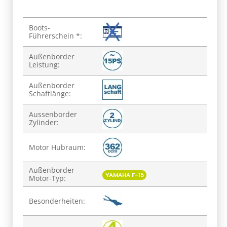
Produkteigenschaft
Wert
Boots-
Führerschein *:
Außenborder
Leistung:
Außenborder
Schaftlänge:
Aussenborder
Zylinder:
Motor Hubraum:
Außenborder
YAMAHA F-15
Motor-Typ:
Besonderheiten: