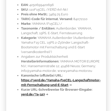
EAN:
4250699420696
SKU:
110F15CEL
(YERD Art-Nr.)
Preis ohne MwSt.:
3469.75 Euro
TARIC-Code für internat. Versand:
84072110
Marke:
YAMAHA
(F15CEL)
/
Taxonomie / Enitäten:
Außenborder, YAMAHA,
Langschaft, 15PS, E-Start, Fernsteuerung
Kategorie:
YAMAHA Außenborder (Außenborder
Yamaha F15 CEL: 15PS 2-Zylinder Langschaft-
Bootsmotor mit Fernschaltung und E-Start
(versandkostenfrei)*)
Angaben zur Produktsicherheit
Herstellerinformationen:
YAMAHA MOTOR EUROPE
N.V.; Hansemannstraße 12; 41468 Neuss; Germany;
info@yamaha-motor.de; www.yamaha-motor.eu
Kanonische (offizielle) URL:
https://yerd.de/Yamaha-F15CEL-Langschaftmotor-
mit-Fernschaltung-und-E-Start
➔
Kurze URL-Schreibweise für Browser-Eingabe:
yerd.de/?a=327
➔