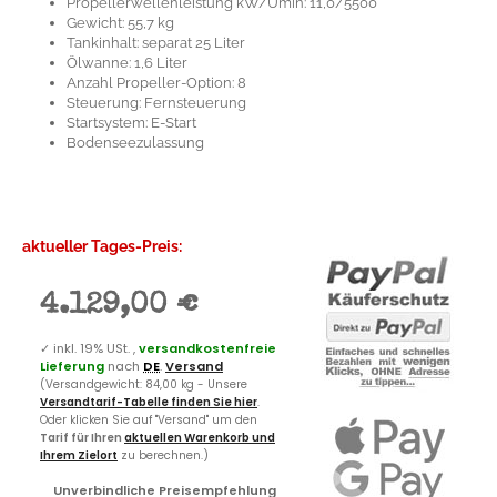
Propellerwellenleistung kW/Umin: 11,0/5500
Gewicht: 55,7 kg
Tankinhalt: separat 25 Liter
Ölwanne: 1,6 Liter
Anzahl Propeller-Option: 8
Steuerung: Fernsteuerung
Startsystem: E-Start
Bodenseezulassung
aktueller Tages-Preis:
4.129,00 €
✓
inkl. 19% USt. ,
versandkostenfreie
Lieferung
nach
DE
.
Versand
(Versandgewicht: 84,00 kg - Unsere
Versandtarif-Tabelle finden Sie hier
.
Oder klicken Sie auf "Versand" um den
Tarif für Ihren
aktuellen Warenkorb und
Ihrem Zielort
zu berechnen.)
Unverbindliche Preisempfehlung