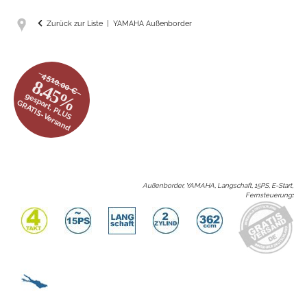
Zurück zur Liste
YAMAHA Außenborder
4510.00 €
8.45%
gespart, PLUS
GRATIS-Versand
Außenborder, YAMAHA, Langschaft, 15PS, E-Start,
Fernsteuerung
: