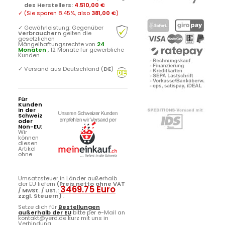
des Herstellers
:
4.510,00 €
✓
(Sie sparen
8.45%
, also
381,00 €
)
✓
Gewährleistung: Gegenüber
Verbrauchern
gelten die
gesetzlichen
Mängelhaftungsrechte von
24
Monaten
, 12 Monate für gewerbliche
Kunden.
✓
Versand aus Deutschland (
DE
)
Für
Kunden
in der
Schweiz
oder
Non-EU:
Wir
können
diesen
Artikel
ohne
Umsatzsteuer in Länder außerhalb
der EU liefern
(Preis netto ohne VAT
3469.75 Euro
/ MwSt. / USt.:
zzgl. Steuern)
.
Setze dich für
Bestellungen
außerhalb der EU
bitte per e-Mail an
kontakt@yerd.de kurz mit uns in
Verbindung ...