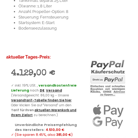
Tankinhalt: separat 25 Liter
Ölwanne: 1,8 Liter
Anzahl Propeller-Option: 8
Steuerung: Fernsteuerung
Startsystem: E-Start
Bodenseezulassung
aktueller Tages-Preis:
4.129,00 €
✓
inkl. 19% USt. ,
versandkostenfreie
Lieferung
nach
DE
.
Versand
(Versandgewicht: 86,00 kg - Unsere
Versandtarif-Tabelle finden Sie hier
.
Oder klicken Sie auf "Versand" um den
Tarif für Ihren
aktuellen Warenkorb und
Ihrem Zielort
zu berechnen.)
Unverbindliche Preisempfehlung
des Herstellers
:
4.510,00 €
✓
(Sie sparen
8.45%
, also
381,00 €
)