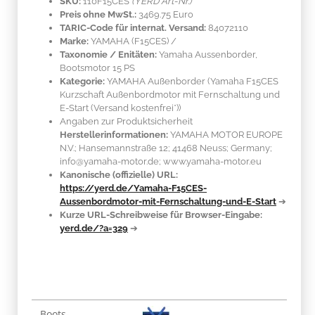
SKU:
110F15CES
(YERD Art-Nr.)
Preis ohne MwSt.:
3469.75 Euro
TARIC-Code für internat. Versand:
84072110
Marke:
YAMAHA
(F15CES)
/
Taxonomie / Enitäten:
Yamaha Aussenborder,
Bootsmotor 15 PS
Kategorie:
YAMAHA Außenborder (Yamaha F15CES
Kurzschaft Außenbordmotor mit Fernschaltung und
E-Start (Versand kostenfrei*))
Angaben zur Produktsicherheit
Herstellerinformationen:
YAMAHA MOTOR EUROPE
N.V.; Hansemannstraße 12; 41468 Neuss; Germany;
info@yamaha-motor.de; www.yamaha-motor.eu
Kanonische (offizielle) URL:
https://yerd.de/Yamaha-F15CES-
Aussenbordmotor-mit-Fernschaltung-und-E-Start
➔
Kurze URL-Schreibweise für Browser-Eingabe:
yerd.de/?a=329
➔
Produkteigenschaft
Wert
Boots-