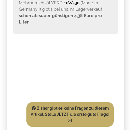
Mehrbereichsöl YERD
10W-30
(Made In
Germany!!) gibt's bei uns im Lagerverkauf
schon ab super günstigen 4,38 Euro pro
Liter
....
Bisher gibt es keine Fragen zu diesem
Artikel. Stelle JETZT die erste gute Frage!
:-)