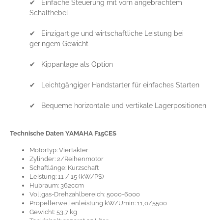
✔ Einfache Steuerung mit vorn angebrachtem
Schalthebel
✔ Einzigartige und wirtschaftliche Leistung bei
geringem Gewicht
✔ Kippanlage als Option
✔ Leichtgängiger Handstarter für einfaches Starten
✔ Bequeme horizontale und vertikale Lagerpositionen
Technische Daten YAMAHA F15
CES
Motortyp: Viertakter
Zylinder: 2/Reihenmotor
Schaftlänge: Kurzschaft
Leistung: 11 / 15 (kW/PS)
Hubraum: 362ccm
Vollgas-Drehzahlbereich: 5000-6000
Propellerwellenleistung kW/Umin: 11,0/5500
Gewicht: 53,7 kg