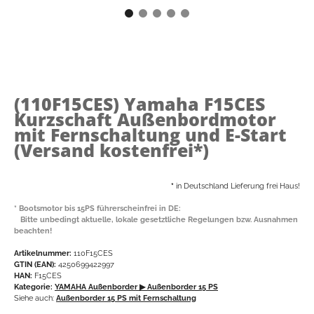
(110F15CES)
Yamaha F15CES
Kurzschaft Außenbordmotor
mit Fernschaltung und E-Start
(Versand kostenfrei*)
*
in Deutschland Lieferung frei Haus!
* Bootsmotor bis 15PS führerscheinfrei in DE:
Bitte unbedingt aktuelle, lokale gesetztliche Regelungen bzw. Ausnahmen
beachten!
Artikelnummer:
110F15CES
GTIN (EAN):
4250699422997
HAN:
F15CES
Kategorie:
YAMAHA Außenborder
▶ Außenborder 15 PS
Siehe auch:
Außenborder 15 PS mit Fernschaltung