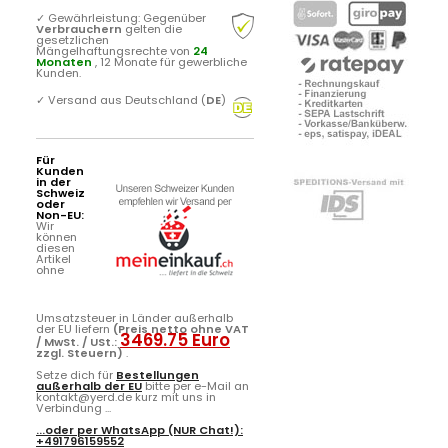
✓
Gewährleistung: Gegenüber
Verbrauchern
gelten die
gesetzlichen
Mängelhaftungsrechte von
24
Monaten
, 12 Monate für gewerbliche
Kunden.
✓
Versand aus Deutschland (
DE
)
Für
Kunden
in der
Schweiz
oder
Non-EU:
Wir
können
diesen
Artikel
ohne
Umsatzsteuer in Länder außerhalb
der EU liefern
(Preis netto ohne VAT
3469.75 Euro
/ MwSt. / USt.:
zzgl. Steuern)
.
Setze dich für
Bestellungen
außerhalb der EU
bitte per e-Mail an
kontakt@yerd.de kurz mit uns in
Verbindung ...
...oder per
WhatsApp
(NUR Chat!):
+491796159552