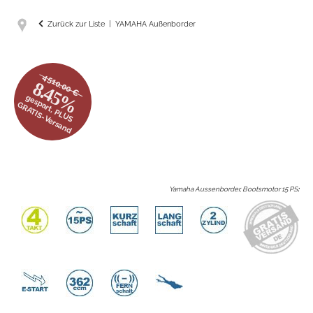
Zurück zur Liste
YAMAHA Außenborder
4510.00 €
8.45%
gespart, PLUS
GRATIS-Versand
Yamaha Aussenborder, Bootsmotor 15 PS
: