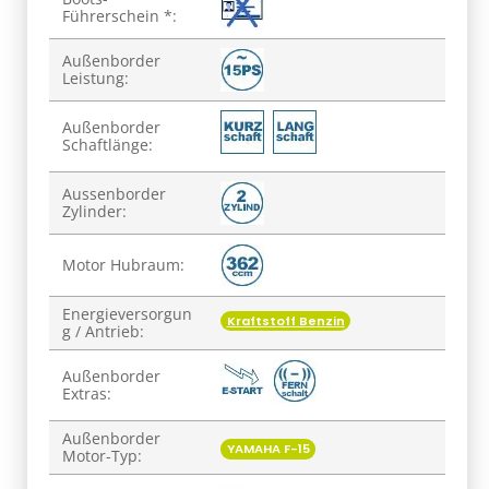
Führerschein *:
Außenborder
Leistung:
Außenborder
Schaftlänge:
Aussenborder
Zylinder:
Motor Hubraum:
Energieversorgun
Kraftstoff Benzin
g / Antrieb:
Außenborder
Extras:
Außenborder
YAMAHA F-15
Motor-Typ: