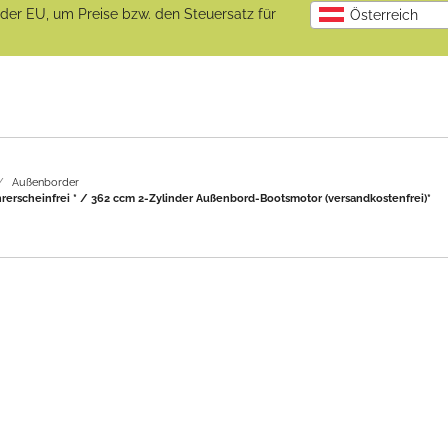
b der EU, um Preise bzw. den Steuersatz für
Österreich
Außenborder
erscheinfrei * / 362 ccm 2-Zylinder Außenbord-Bootsmotor (versandkostenfrei)*