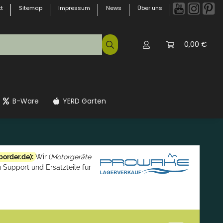
t
Sitemap
Impressum
News
Über uns
0,00 €
B-Ware
YERD Garten
border.de
):
Wir (
Motorgeräte
 Support und Ersatzteile für