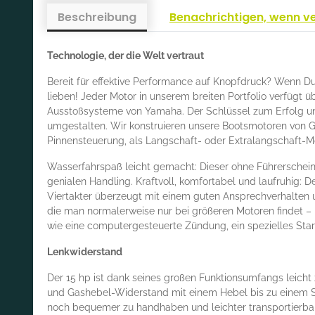
Beschreibung
Benachrichtigen, wenn v
Technologie, der die Welt vertraut
Bereit für effektive Performance auf Knopfdruck? Wenn D
lieben! Jeder Motor in unserem breiten Portfolio verfügt 
Ausstoßsysteme von Yamaha. Der Schlüssel zum Erfolg uns
umgestalten. Wir konstruieren unsere Bootsmotoren von Gr
Pinnensteuerung, als Langschaft- oder Extralangschaft-Mo
Wasserfahrspaß leicht gemacht: Dieser ohne Führerschein
genialen Handling. Kraftvoll, komfortabel und laufruhig:
Viertakter überzeugt mit einem guten Ansprechverhalten u
die man normalerweise nur bei größeren Motoren findet –
wie eine computergesteuerte Zündung, ein spezielles Sta
Lenkwiderstand
Der 15 hp ist dank seines großen Funktionsumfangs leicht
und Gashebel-Widerstand mit einem Hebel bis zu einem Se
noch bequemer zu handhaben und leichter transportierbar