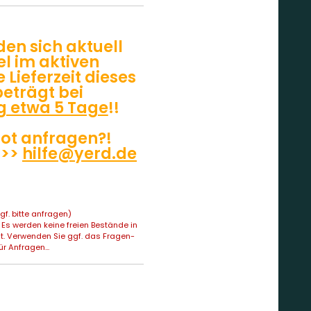
den sich aktuell
el im aktiven
 Lieferzeit dieses
beträgt bei
g etwa 5 Tage
!!
ot anfragen?!
 >>
hilfe@yerd.de
f. bitte anfragen)
Es werden keine freien Bestände in
t. Verwenden Sie ggf. das Fragen-
ür Anfragen...