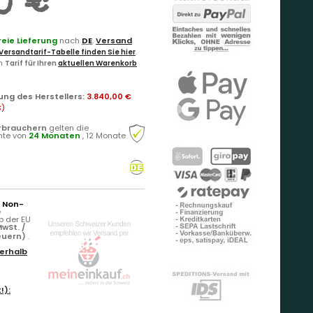
0 €
eie Lieferung
nach
DE
.
Versand
Versandtarif-Tabelle finden Sie hier
.
en
Tarif für Ihren
aktuellen Warenkorb
ung des Herstellers
:
3.840,00 €
€
)
rbrauchern
gelten die
hte von
24 Monaten
, 12 Monate
r Non-
e
b der EU
wSt. /
teuern)
.
erhalb
!):