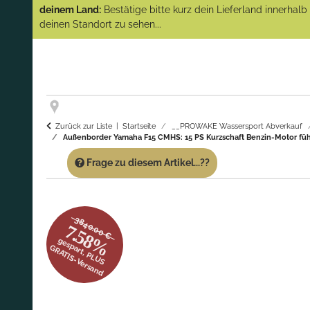
(Abverkauf)!
deinem Land:
Bestätige bitte kurz dein Lieferland innerhal
deinen Standort zu sehen...
GARANTIE UND SERVICE:
Du erhältst über
diese Seite weiterhin Support für PROWAKE
Artikel!
Fragen?
Ruf uns für Fragen zu PROWAKE
Artikeln einfach an!
Zurück zur Liste
Startseite
__PROWAKE Wassersport Abverkauf
Außenborder Yamaha F15 CMHS: 15 PS Kurzschaft Benzin-Motor führ
Frage zu diesem Artikel...??
3840.00 €
7.58%
gespart, PLUS
GRATIS-Versand