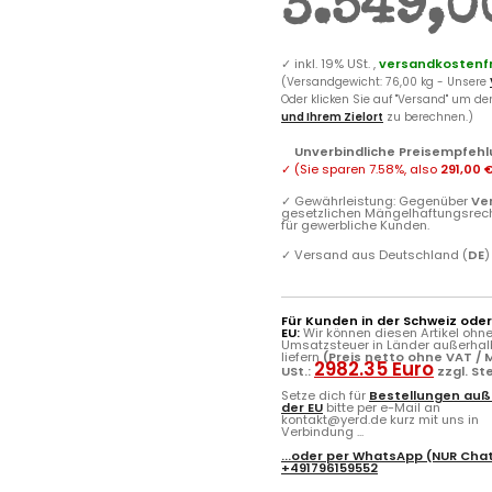
3.549,0
✓
inkl. 19% USt. ,
versandkostenfr
(Versandgewicht: 76,00 kg - Unsere
Oder klicken Sie auf "Versand" um d
und Ihrem Zielort
zu berechnen.)
Unverbindliche Preisempfehl
✓
(Sie sparen
7.58%
, also
291,00 
✓
Gewährleistung: Gegenüber
Ve
gesetzlichen Mängelhaftungsrec
für gewerbliche Kunden.
✓
Versand aus Deutschland (
DE
)
Für Kunden in der Schweiz ode
EU:
Wir können diesen Artikel ohn
Umsatzsteuer in Länder außerhal
liefern
(Preis netto ohne VAT / M
2982.35 Euro
USt.:
zzgl. S
Setze dich für
Bestellungen auß
der EU
bitte per e-Mail an
kontakt@yerd.de kurz mit uns in
Verbindung ...
...oder per
WhatsApp
(NUR Chat
+491796159552