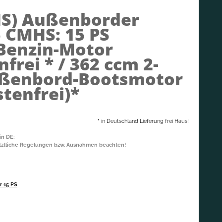
HS)
Außenborder
 CMHS: 15 PS
 Benzin-Motor
frei * / 362 ccm 2-
ußenbord-Bootsmotor
tenfrei)*
*
in Deutschland Lieferung frei Haus!
in DE:
etztliche Regelungen bzw. Ausnahmen beachten!
 15 PS