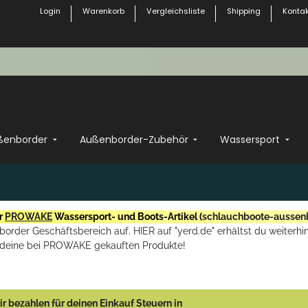
Login
Warenkorb
Vergleichsliste
Shipping
Kontak
ßenborder
Außenborder-Zubehör
Wassersport
r
PROWAKE
Wassersport- und Boots-Artikel (
schlauchboote-aussen
rder Geschäftsbereich auf. HIER auf "yerd.de" erhältst du weiterhin
deine bei PROWAKE gekauften Produkte!
r bezahlen für deinen Einkauf Steuern in