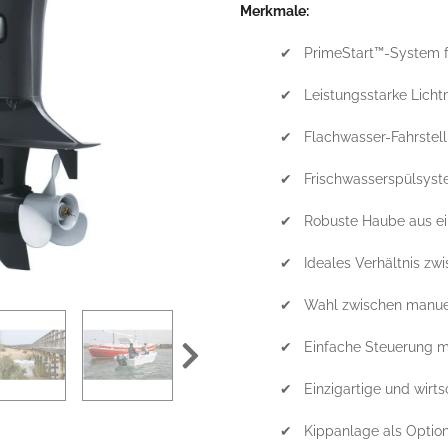
Merkmale:
✔ PrimeStart™-System fü
✔ Leistungsstarke Licht
✔ Flachwasser-Fahrstell
✔ Frischwasserspülsys
✔ Robuste Haube aus e
✔ Ideales Verhältnis zwi
✔ Wahl zwischen manuel
✔ Einfache Steuerung mi
✔ Einzigartige und wirts
✔ Kippanlage als Optio