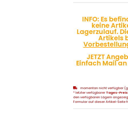
INFO: Es befin
keine Artik
Lagerzulauf. Die
Artikels 
Vorbestellun
JETZT Angeb
Einfach Mail an
momentan nicht verfügbar (gg
* letzter verfügbarer
Tages-Preis
den verfügbaren Lägern angezeig
Formular auf dieser Artikel-Seite f