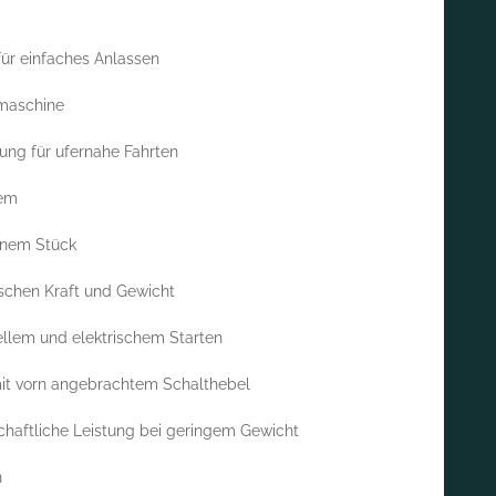
r einfaches Anlassen
maschine
ung für ufernahe Fahrten
tem
inem Stück
schen Kraft und Gewicht
lem und elektrischem Starten
t vorn angebrachtem Schalthebel
chaftliche Leistung bei geringem Gewicht
n