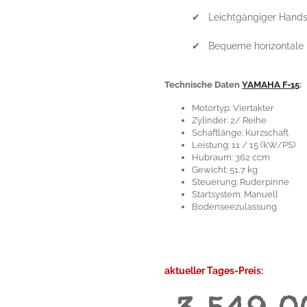
✔ Leichtgängiger Handsta
✔ Bequeme horizontale u
Technische Daten
YAMAHA F-15
:
Motortyp: Viertakter
Zylinder: 2/ Reihe
Schaftlänge: Kurzschaft
Leistung: 11 / 15 (kW/PS)
Hubraum: 362 ccm
Gewicht: 51,7 kg
Steuerung: Ruderpinne
Startsystem: Manuell
Bodenseezulassung
aktueller Tages-Preis: