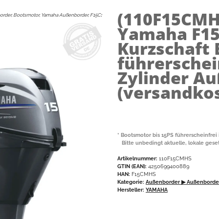
(110F15CM
rder, Bootsmotor, Yamaha Außenborder, F15C
:
Yamaha F15
Kurzschaft
führerschein
Zylinder A
(versandkos
* Bootsmotor bis 15PS führerscheinfrei 
Bitte unbedingt aktuelle, lokale ges
Artikelnummer:
110F15CMHS
GTIN (EAN):
4250699400889
HAN:
F15CMHS
Kategorie:
Außenborder
▶ Außenborder
Hersteller:
YAMAHA