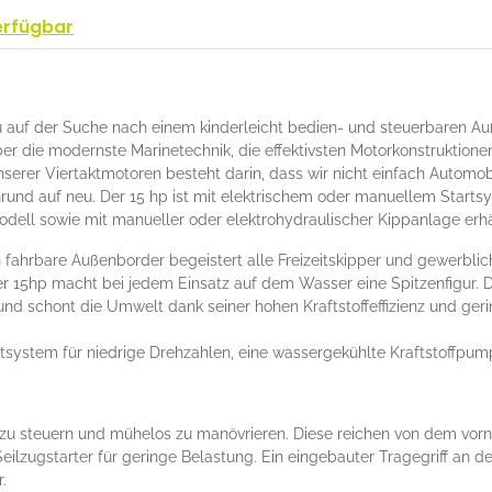
erfügbar
u auf der Suche nach einem kinderleicht bedien- und steuerbaren Au
über die modernste Marinetechnik, die effektivsten Motorkonstruktion
erer Viertaktmotoren besteht darin, dass wir nicht einfach Automob
und auf neu. Der 15 hp ist mit elektrischem oder manuellem Startsy
dell sowie mit manueller oder elektrohydraulischer Kippanlage erhäl
 fahrbare Außenborder begeistert alle Freizeitskipper und gewerbl
 Der 15hp macht bei jedem Einsatz auf dem Wasser eine Spitzenfigur.
nd schont die Umwelt dank seiner hohen Kraftstoffeffizienz und ger
rtsystem für niedrige Drehzahlen, eine wassergekühlte Kraftstoffp
 zu steuern und mühelos zu manövrieren. Diese reichen von dem vor
ilzugstarter für geringe Belastung. Ein eingebauter Tragegriff an 
.