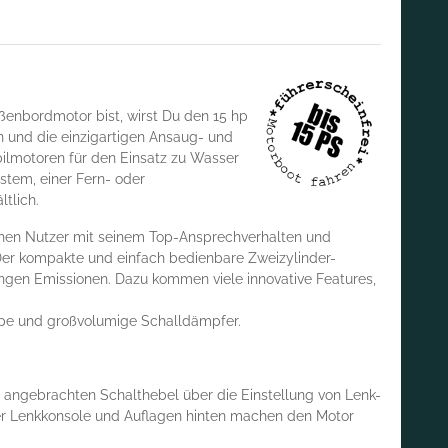
ßenbordmotor bist, wirst Du den 15 hp
en und die einzigartigen Ansaug- und
ilmotoren für den Einsatz zu Wasser
stem, einer Fern- oder
tlich.
ichen Nutzer mit seinem Top-Ansprechverhalten und
 Der kompakte und einfach bedienbare Zweizylinder-
ingen Emissionen. Dazu kommen viele innovative Features,
umpe und großvolumige Schalldämpfer.
n angebrachten Schalthebel über die Einstellung von Lenk-
der Lenkkonsole und Auflagen hinten machen den Motor