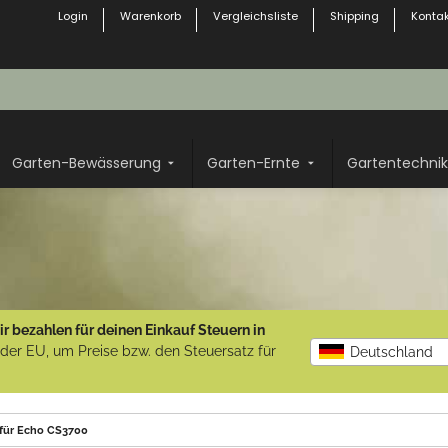
Login
Warenkorb
Vergleichsliste
Shipping
Kontak
Garten-Bewässerung
Garten-Ernte
Gartentechnik
r bezahlen für deinen Einkauf Steuern in
b der EU, um Preise bzw. den Steuersatz für
Deutschland
d für Echo CS3700