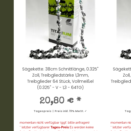
Sägekette: 38cm Schnittlänge, 0.325"
Sägekett
Zoll, Treibgliedstärke 1,3mm,
Zoll
Treibglieder 64 Stück, Vollmeißel
Treibglied
(0.325" - V - 1,3 - 64TG)
20,80 €
*
Tagespreis | Preis inkl. 19% MwSt. ✓
Tage
momentan nicht verfügbar (ggf. bitte anfragen)
momentan nich
* letzter verfügbarer
Tages-Preis
Es werden keine
* letzter ver