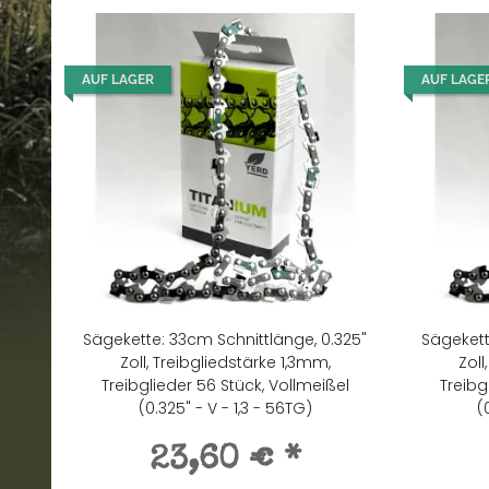
AUF LAGER
AUF LAGE
Sägekette: 33cm Schnittlänge, 0.325"
Sägekett
Zoll, Treibgliedstärke 1,3mm,
Zoll
Treibglieder 56 Stück, Vollmeißel
Treibg
(0.325" - V - 1,3 - 56TG)
(
23,60 €
*