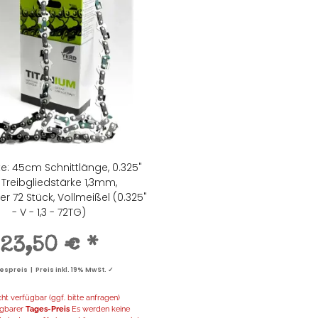
e: 45cm Schnittlänge, 0.325"
, Treibgliedstärke 1,3mm,
er 72 Stück, Vollmeißel (0.325"
- V - 1,3 - 72TG)
23,50 €
*
spreis | Preis inkl. 19% MwSt. ✓
t verfügbar (ggf. bitte anfragen)
fügbarer
Tages-Preis
Es werden keine