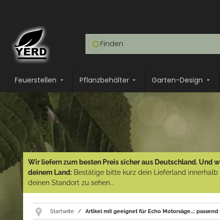
Feuerstellen
Pflanzbehälter
Garten-Design
Wir liefern zum besten Preis sicher aus Deutschland. Und wi
deinem Land:
Bestätige bitte kurz dein Lieferland innerhal
deinen Standort zu sehen...
Startseite
Artikel mit geeignet für Echo Motorsäge...: passen