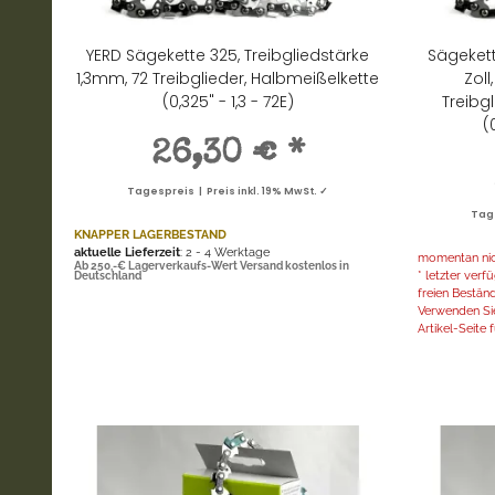
YERD Sägekette 325, Treibgliedstärke
Sägekett
1,3mm, 72 Treibglieder, Halbmeißelkette
Zoll
(0,325" - 1,3 - 72E)
Treibg
(
26,30 €
*
Tagespreis | Preis inkl. 19% MwSt. ✓
Tage
KNAPPER LAGERBESTAND
aktuelle Lieferzeit
: 2 - 4 Werktage
momentan nich
Ab 250,-€ Lagerverkaufs-Wert Versand kostenlos in
* letzter ver
Deutschland
freien Bestän
Verwenden Sie
Artikel-Seite f