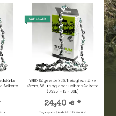
AUF LAGER
iedstärke
YERD Sägekette 325, Treibgliedstärke
eißelkette
1,3mm, 66 Treibglieder, Halbmeißelkette
(0,325" - 1,3 - 66E)
*
24,40 €
*
St. ✓
Tagespreis | Preis inkl. 19% MwSt. ✓