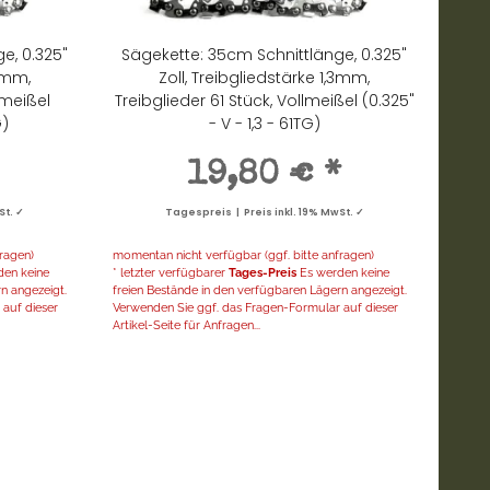
e, 0.325"
Sägekette: 35cm Schnittlänge, 0.325"
,3mm,
Zoll, Treibgliedstärke 1,3mm,
bmeißel
Treibglieder 61 Stück, Vollmeißel (0.325"
G)
- V - 1,3 - 61TG)
19,80 €
*
St. ✓
Tagespreis | Preis inkl. 19% MwSt. ✓
ragen)
momentan nicht verfügbar (ggf. bitte anfragen)
en keine
* letzter verfügbarer
Tages-Preis
Es werden keine
n angezeigt.
freien Bestände in den verfügbaren Lägern angezeigt.
auf dieser
Verwenden Sie ggf. das Fragen-Formular auf dieser
Artikel-Seite für Anfragen...