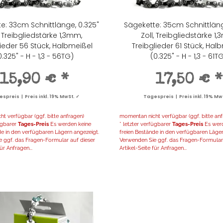
e: 33cm Schnittlänge, 0.325"
Sägekette: 35cm Schnittläng
, Treibgliedstärke 1,3mm,
Zoll, Treibgliedstärke 1
lieder 56 Stück, Halbmeißel
Treibglieder 61 Stück, Hal
0.325" - H - 1,3 - 56TG)
(0.325" - H - 1,3 - 61T
15,90 €
*
17,50 €
*
spreis | Preis inkl. 19% MwSt. ✓
Tagespreis | Preis inkl. 19% Mw
t verfügbar (ggf. bitte anfragen)
momentan nicht verfügbar (ggf. bitte anf
fügbarer
Tages-Preis
Es werden keine
* letzter verfügbarer
Tages-Preis
Es werd
de in den verfügbaren Lägern angezeigt.
freien Bestände in den verfügbaren Läger
 ggf. das Fragen-Formular auf dieser
Verwenden Sie ggf. das Fragen-Formular 
ür Anfragen...
Artikel-Seite für Anfragen...