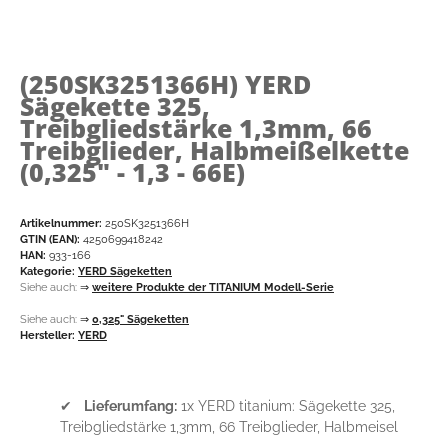
(250SK3251366H)
YERD
Sägekette 325,
Treibgliedstärke 1,3mm, 66
Treibglieder, Halbmeißelkette
(0,325" - 1,3 - 66E)
Artikelnummer:
250SK3251366H
GTIN (EAN):
4250699418242
HAN:
933-166
Kategorie:
YERD Sägeketten
Siehe auch:
⇒
weitere Produkte der TITANIUM Modell-Serie
Siehe auch:
⇒
0,325" Sägeketten
Hersteller:
YERD
✔
Lieferumfang:
1x YERD titanium: Sägekette 325,
Treibgliedstärke 1,3mm, 66 Treibglieder, Halbmeisel