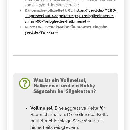
kontakt@yerd.de; www.yerd.de
Kanonische (offizielle) URL:
https://yerd.de/YERD-
_Lagerverkauf-Saegekette-325-Treibgliedstaerke-
13mm-66-Treibglieder-Halbmeisel
➔
Kurze URL-Schreibweise für Browser-Eingabe:
yerd.de/?a=5512
➔
Was ist ein Vollmeisel,
Halbmeisel und ein Hobby
Sägezahn bei Sägeketten?
Vollmeisel:
Eine aggressive Kette für
Baumfällarbeiten. Die Vollmeisel-Kette
besitzt rechtwinklige Sägezähne mit
Sicherheitstreibgliedern.