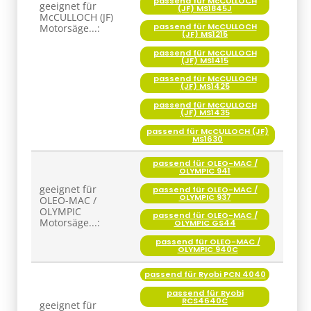
passend für McCULLOCH
geeignet für
(JF) MS1845J
McCULLOCH (JF)
passend für McCULLOCH
Motorsäge...:
(JF) MS1215
passend für McCULLOCH
(JF) MS1415
passend für McCULLOCH
(JF) MS1425
passend für McCULLOCH
(JF) MS1435
passend für McCULLOCH (JF)
MS1630
passend für OLEO-MAC /
OLYMPIC 941
geeignet für
passend für OLEO-MAC /
OLYMPIC 937
OLEO-MAC /
OLYMPIC
passend für OLEO-MAC /
Motorsäge...:
OLYMPIC GS44
passend für OLEO-MAC /
OLYMPIC 940C
passend für Ryobi PCN 4040
passend für Ryobi
RCS4640C
geeignet für