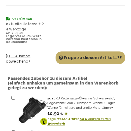
VERFÜGBAR
aktuelle Lieferzeit
:
2 -
4 Werktage
Ab 250,-€
Lagerverkaufs-Wert
Versand kostenlos in
Deutschland
(DE - Ausland
Frage zu diesem Artikel...??
abweichend)
Passendes Zubehör zu diesem Artikel
(einfach anhaken um gemeinsam in den Warenkorb
gelegt zu werden):
1
x
YERD Kettensäge-Ölwanne "Schwarzwald",
Sägewanne Groß / Transport-Wanne / Lager-
Wanne für mittlere und große Motorsägen
+
10,90
€
Lege diesen Artikel
HIER einzeln in den
Warenkorb