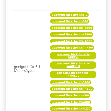
passend für Echo CS510
Produkteigenschaft
Wert
passend für Echo CS520
passend für Echo CS-3600
passend für Echo CS-3900
passend für Echo CS-4000
passend für Echo CS-4400
passend für Echo CS-
400EVL
passend für Echo CS-
geeignet für Echo
440EVLH
Motorsäge...:
passend für Echo CS-
440EVL
passend für Echo CS3700
passend für Echo CS-4500
passend für Echo CS400
passend für Echo CS4100
passend für Echo CS4200