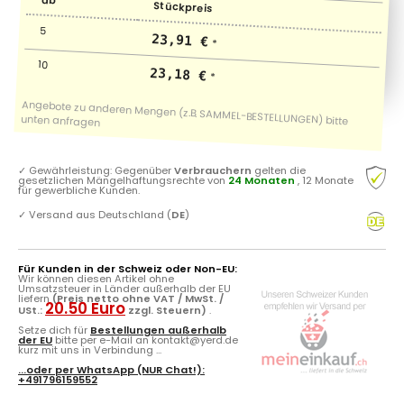
ab
Stückpreis
5
23,91 €
*
10
23,18 €
*
✓
Gewährleistung: Gegenüber
Verbrauchern
gelten die
gesetzlichen Mängelhaftungsrechte von
24 Monaten
, 12 Monate
für gewerbliche Kunden.
✓
Versand aus Deutschland (
DE
)
Für Kunden in der Schweiz oder Non-EU:
Wir können diesen Artikel ohne
Umsatzsteuer in Länder außerhalb der EU
liefern
(Preis netto ohne VAT / MwSt. /
20.50 Euro
USt.:
zzgl. Steuern)
.
Setze dich für
Bestellungen außerhalb
der EU
bitte per e-Mail an kontakt@yerd.de
kurz mit uns in Verbindung ...
...oder per
WhatsApp
(NUR Chat!):
+491796159552