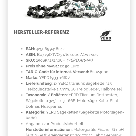
HERSTELLER-REFERENZ
EAN:
4250699418242
ASIN:
B0779DRVQ5
(Amazon Nummer)
SKU:
250SK3251366H
(YERD Art-Nr.)
Preis ohne MwSt.:
20.50 Euro
TARIC-Code für internat. Versand:
82024000
Marke:
YERD
(933-166)
/
Lieferumfang:
1x YERD titanium: Sägekette 325,
Treibgliedstärke 1,3mm, 66 Treibglieder, Halbmeisel
Taxonomie / Enitäten:
YERD Titanium Restposten,
Sägekette 0,325" - 1,3 - 66E, Motorsäge-Kette, Stihl,
Dolmar, Husqvarna,
Kategorie:
YERD Sägeketten (Sägekette Motorsägen-
Kette)
Angaben zur Produktsicherheit
Herstellerinformationen:
Motorgeräte Fischer GmbH
(Abt. YERD); Weingartenstr. 79; 77933 Lahr; Germany;