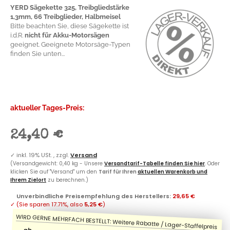
YERD Sägekette 325, Treibgliedstärke
1,3mm, 66 Treibglieder, Halbmeisel
Bitte beachten Sie, diese Sägekette ist
i.d.R.
nicht für Akku-Motorsägen
geeignet. Geeignete Motorsäge-Typen
finden Sie unten...
aktueller Tages-Preis:
24,40 €
✓
inkl. 19% USt. , zzgl.
Versand
(Versandgewicht: 0,40 kg - Unsere
Versandtarif-Tabelle finden Sie hier
. Oder
klicken Sie auf "Versand" um den
Tarif für Ihren
aktuellen Warenkorb und
Ihrem Zielort
zu berechnen.)
Unverbindliche Preisempfehlung des Herstellers
:
29,65 €
✓
(Sie sparen
17.71%
, also
5,25 €
)