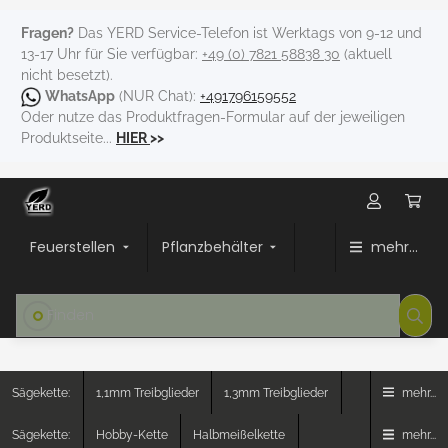
Fragen?
Das YERD Service-Telefon ist Werktags von 9-12 und
13-17 Uhr für Sie verfügbar:
+49 (0) 7821 58838 30
(aktuell
nicht besetzt).
WhatsApp
(NUR Chat):
+491796159552
Oder nutze das Produktfragen-Formular auf der jeweiligen
Produktseite...
HIER
>>
Feuerstellen
Pflanzbehälter
mehr...
Sägekette:
1,1mm Treibglieder
1,3mm Treibglieder
mehr...
Sägekette:
Hobby-Kette
Halbmeißelkette
mehr...