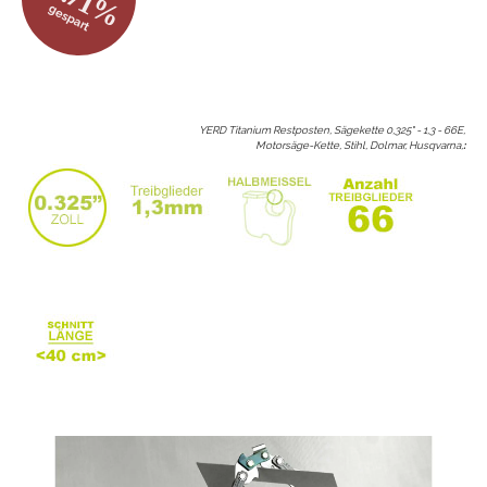
gespart
YERD Titanium Restposten, Sägekette 0,325" - 1,3 - 66E,
Motorsäge-Kette, Stihl, Dolmar, Husqvarna,
: