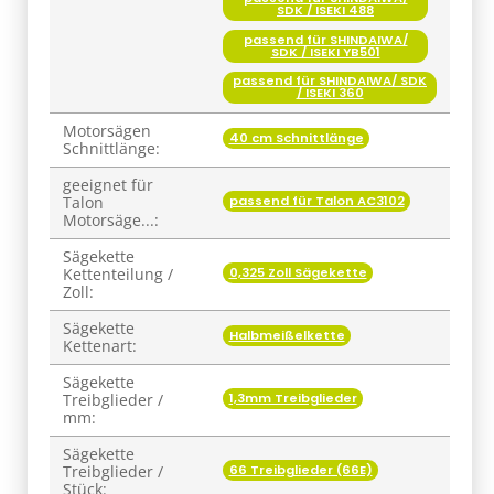
SDK / ISEKI 488
passend für SHINDAIWA/
SDK / ISEKI YB501
passend für SHINDAIWA/ SDK
/ ISEKI 360
Motorsägen
40 cm Schnittlänge
Schnittlänge:
geeignet für
passend für Talon AC3102
Talon
Motorsäge...:
Sägekette
0,325 Zoll Sägekette
Kettenteilung /
Zoll:
Sägekette
Halbmeißelkette
Kettenart:
Sägekette
1,3mm Treibglieder
Treibglieder /
mm:
Sägekette
66 Treibglieder (66E)
Treibglieder /
Stück: