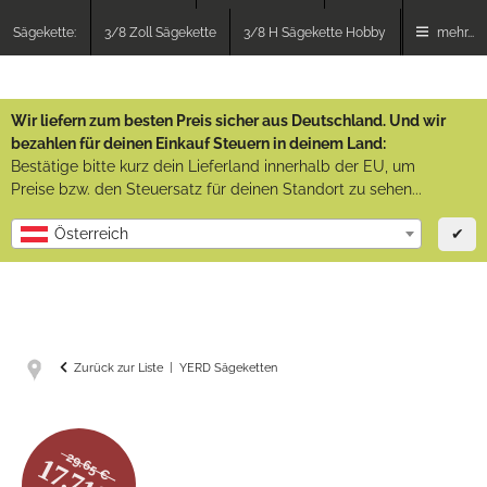
Sägekette:
3/8 Zoll Sägekette
3/8 H Sägekette Hobby
mehr...
Wir liefern zum besten Preis sicher aus Deutschland. Und wir
bezahlen für deinen Einkauf Steuern in deinem Land:
Bestätige bitte kurz dein Lieferland innerhalb der EU, um
Preise bzw. den Steuersatz für deinen Standort zu sehen...
✔
Österreich
Zurück zur Liste
YERD Sägeketten
29.65 €
17.71%