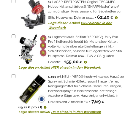
1
x
LAGER-RESTPOSTEN: Original TECOMEC
Hobby Kettenschärfgerät "SHARPMaster" 230V
zum günstigen Preis, passend für Sägeketten von
62,40
Stihl, Husqvarna, Dolmar usw...
+
€
Lege diesen Artikel
HIER einzeln in den
Warenkorb
1
x
Lagerverkaufs-Edition: YERD® V3 Jolly Evo ,
Profi Kettenschärfgerät für Motorsäge-Ketten,
volle Kontolle über alle Einstellungen, inkl. 3
Schleifscheiben, passend für Sägeketten von Stihl,
Husqvarna, Dolmar usw... TÜV / GS, 3 Jahre
155,00
Garantie
+
€
Lege diesen Artikel
HIER einzeln in den Warenkorb
1
400 ml
NEU - YERD® hoch-wirksames Harzlöser
Spray mit Schmier-Effekt: 400ml Harzentferner,
Reinigungsmittel für Schneid-Garnituren, Klingen,
Harzlöserspray für Heckenschere, Kettensäge,
Astschere, Säge usw., Harzreiniger entwickelt in
7,69
Deutschland / made in EU
+
€
(19,22 € pro 1 l)
Lege diesen Artikel
HIER einzeln in den Warenkorb