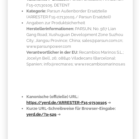
F15-07130105, DETENT
Kategorie:
Parsun Außenborder Ersatzteile
(ARRESTER F15-07130105 / Parsun Ersatzteil)
Angaben zur Produktsicherheit
Herstellerinformationen:
PARSUN; No. 567 Lian
Gang Road; Xushuguan Development Zone Suzhou
City; Jiangsu Province; China; sales@parsun.com.cn;
www.parsunpower.com
Verantwortlicher in der EU:
Recambios Marinos S.L.;
Jocelyn Bell, 26; 08840 Viladecans (Barcelona);
Spanien; info@recmar.es; www.recambiosmarinos.es
Kanonische (offizielle) URL:
https://yerd.de/ARRESTER-F15-07130105
➔
Kurze URL-Schreibweise für Browser-Eingabe:
yerd.de/?a=529
➔