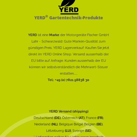
®
YERD
Gartentechnik-Produkte
YERD
ist eine
Marke
der Motorgeräte Fischer GmbH
Lahr - Schwarzwald: Gute Marken-Qualität zum
günstigen Preis. YERD Lagerverkauf: Kaufen Sie jetzt
direkt im YERD Online Shop. Versand ausserhalb der
EU bitte auf Anfrage. Kunden ausserhalb der EU
können wir selbstverständlich die Mehrwert-Steuer
erstatten......
Tel.: +49 (0) 7821 58838 30
YERD Versand (shipping)
Deutschland
(DE)
, Österreich
(AT)
, France
(FR)
,
Nederland
(NL)
, Belgique België Belgien
(BE)
,
Lëtzebuerg
(LU)
, Sverige
(SE)
* Lieferzeiten gelten für Lieferungen innerhalb