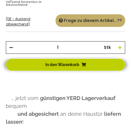
Versand kostenlos in
Deutschland
(DE - Ausland
Frage zu diesem Artikel...??
abweichend)
Stk
In den Warenkorb
... jetzt vom
günstigen YERD Lagerverkauf
bequem
und abgesichert
an deine Haustür
liefern
lassen
!