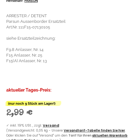
Hersteller:
PARSUN
ARRESTER / DETENT
Parsun Aussenborder Ersatzteil
Art.Nr. 111F15-07130105
siehe Ersatzteilzeichnung:
F9.8 Anlasser, Nr. 14
F15 Anlasser, Nr. 25
F15(A) Anlasser, Nr. 13
aktueller Tages-Preis:
(nur noch 9 Stück am Lager!)
2,99 €
✓
inkl. 19% USt. , zzgl.
Versand
(Versandgewicht: 0,05 kg - Unsere
Versandtarif-Tabelle finden Sie hier
.
Oder klicken Sie auf "Versand" um den
Tarif für Ihren
aktuellen Warenkorb