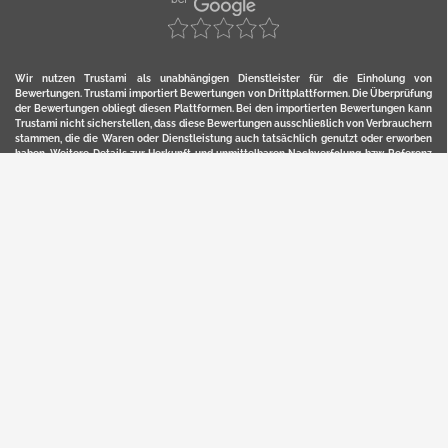
Wir nutzen Trustami als unabhängigen Dienstleister für die Einholung von
Bewertungen. Trustami importiert Bewertungen von Drittplattformen. Die Überprüfung
der Bewertungen obliegt diesen Plattformen. Bei den importierten Bewertungen kann
Trustami nicht sicherstellen, dass diese Bewertungen ausschließlich von Verbrauchern
stammen, die die Waren oder Dienstleistung auch tatsächlich genutzt oder erworben
haben. Weitere Details zur Herkunft und unmittelbaren Nachverfolung bzw. Referenz
der einzelnen Bewertungen, erhalten Sie durch klicken auf das Trustami-Logo.
YERD ist eine eingetragene Marke und ein Online-Shop der Motorgeräte Fischer GmbH
in Lahr/Schwarzwald. Unter der Marke YERD vertreibt das Unternehmen Produkte aus
Garten-, Land-, Forst- und Kommunaltechnik sowie ausgewählte D2C-Produkte.
Hier finden Sie unsern Verkauf auf
Ebay
und
Amazon
. Bitte beachten Sie, dass wir bei
Kaufland, Ebay (motofischtec) bzw. Amazon eventuell andere Konditionen und Preise
haben, als in unserem Lager-Direktverkauf.
Sicher, bequem und flexibel kaufen...