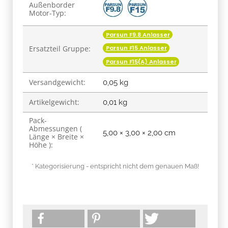
Produkteigenschaft
Wert
Außenborder
Motor-Typ:
Parsun F9.8 Anlasser
Ersatzteil Gruppe:
Parsun F15 Anlasser
Parsun F15(A) Anlasser
Versandgewicht:
0,05 kg
Artikelgewicht:
0,01
kg
Pack-
Abmessungen (
5,00 × 3,00 × 2,00 cm
Länge × Breite ×
Höhe ):
* Kategorisierung - entspricht nicht dem genauen Maß!