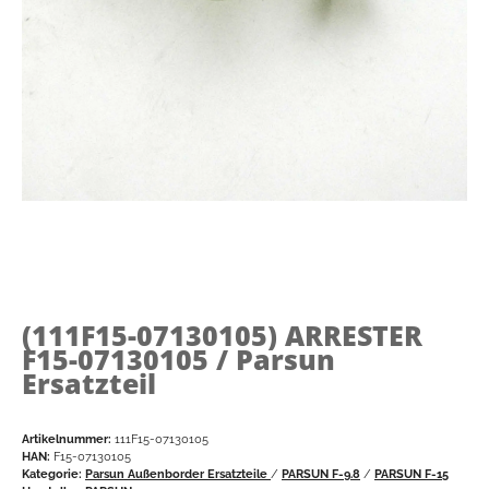
(111F15-07130105)
ARRESTER
F15-07130105 / Parsun
Ersatzteil
Artikelnummer:
111F15-07130105
HAN:
F15-07130105
Kategorie:
Parsun Außenborder Ersatzteile
/
PARSUN F-9.8
/
PARSUN F-15