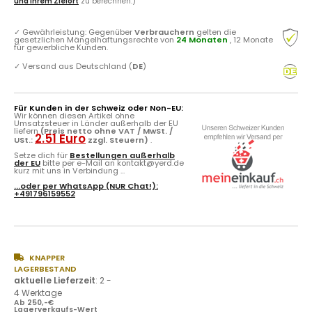
und Ihrem Zielort
zu berechnen.)
✓
Gewährleistung: Gegenüber
Verbrauchern
gelten die
gesetzlichen Mängelhaftungsrechte von
24 Monaten
, 12 Monate
für gewerbliche Kunden.
✓
Versand aus Deutschland (
DE
)
Für Kunden in der Schweiz oder Non-EU:
Wir können diesen Artikel ohne
Umsatzsteuer in Länder außerhalb der EU
liefern
(Preis netto ohne VAT / MwSt. /
2.51 Euro
USt.:
zzgl. Steuern)
.
Setze dich für
Bestellungen außerhalb
der EU
bitte per e-Mail an kontakt@yerd.de
kurz mit uns in Verbindung ...
...oder per
WhatsApp
(NUR Chat!):
+491796159552
KNAPPER
LAGERBESTAND
aktuelle Lieferzeit
:
2 -
4 Werktage
Ab 250,-€
Lagerverkaufs-Wert