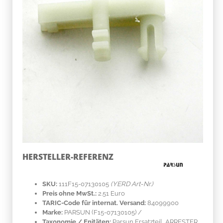
HERSTELLER-REFERENZ
SKU:
111F15-07130105
(YERD Art-Nr.)
Preis ohne MwSt.:
2.51 Euro
TARIC-Code für internat. Versand:
84099900
Marke:
PARSUN
(F15-07130105)
/
Taxonomie / Enitäten:
Parsun Ersatzteil, ARRESTER