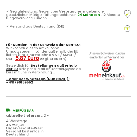
✓
Gewährleistung: Gegenüber
Verbrauchern
gelten die
gesetzlichen Mängelhaftungsrechte von
24 Monaten
, 12 Monate
für gewerbliche Kunden.
✓
Versand aus Deutschland (
DE
)
Für Kunden in der Schweiz oder Non-EU:
Wir können diesen Artikel ohne
Umsatzsteuer in Länder außerhalb der EU
liefern
(Preis netto ohne VAT / MwSt. /
5.87 Euro
USt.:
zzgl. Steuern)
.
Setze dich für
Bestellungen außerhalb
der EU
bitte per e-Mail an kontakt@yerd.de
kurz mit uns in Verbindung ...
...oder per
WhatsApp
(NUR Chat!):
+491796159552
VERFÜGBAR
aktuelle Lieferzeit
:
2 -
4 Werktage
Ab 250,-€
Lagerverkaufs-Wert
Versand kostenlos in
Deutschland