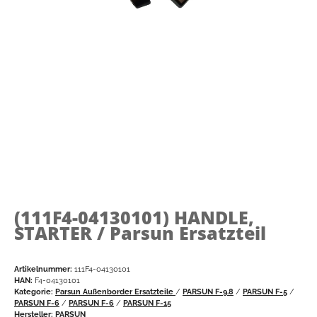
(111F4-04130101)
HANDLE,
STARTER / Parsun Ersatzteil
Artikelnummer:
111F4-04130101
HAN:
F4-04130101
Kategorie:
Parsun Außenborder Ersatzteile
/
PARSUN F-9.8
/
PARSUN F-5
/
PARSUN F-6
/
PARSUN F-6
/
PARSUN F-15
Hersteller:
PARSUN