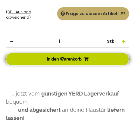
(DE - Ausland
Frage zu diesem Artikel...??
abweichend)
Stk
In den Warenkorb
... jetzt vom
günstigen YERD Lagerverkauf
bequem
und abgesichert
an deine Haustür
liefern
lassen
!