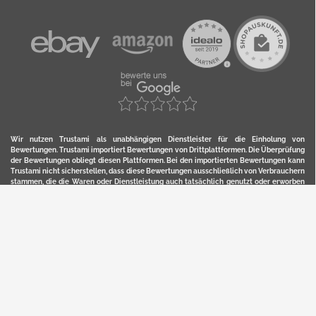
Wir nutzen Trustami als unabhängigen Dienstleister für die Einholung von
Bewertungen. Trustami importiert Bewertungen von Drittplattformen. Die Überprüfung
der Bewertungen obliegt diesen Plattformen. Bei den importierten Bewertungen kann
Trustami nicht sicherstellen, dass diese Bewertungen ausschließlich von Verbrauchern
stammen, die die Waren oder Dienstleistung auch tatsächlich genutzt oder erworben
haben. Weitere Details zur Herkunft und unmittelbaren Nachverfolung bzw. Referenz
der einzelnen Bewertungen, erhalten Sie durch klicken auf das Trustami-Logo.
YERD ist eine eingetragene Marke und ein Online-Shop der Motorgeräte Fischer GmbH
in Lahr/Schwarzwald. Unter der Marke YERD vertreibt das Unternehmen Produkte aus
Garten-, Land-, Forst- und Kommunaltechnik sowie ausgewählte D2C-Produkte.
Hier finden Sie unsern Verkauf auf
Ebay
und
Amazon
. Bitte beachten Sie, dass wir bei
Kaufland, Ebay (motofischtec) bzw. Amazon eventuell andere Konditionen und Preise
haben, als in unserem Lager-Direktverkauf.