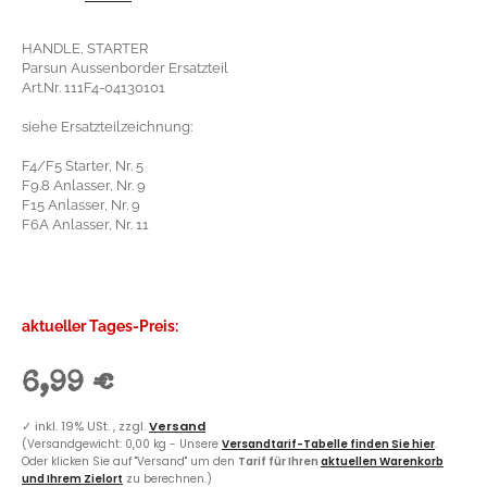
HANDLE, STARTER
Parsun Aussenborder Ersatzteil
Art.Nr. 111F4-04130101
siehe Ersatzteilzeichnung:
F4/F5 Starter, Nr. 5
F9.8 Anlasser, Nr. 9
F15 Anlasser, Nr. 9
F6A Anlasser, Nr. 11
aktueller Tages-Preis:
6,99 €
✓
inkl. 19% USt. , zzgl.
Versand
(Versandgewicht: 0,00 kg - Unsere
Versandtarif-Tabelle finden Sie hier
.
Oder klicken Sie auf "Versand" um den
Tarif für Ihren
aktuellen Warenkorb
und Ihrem Zielort
zu berechnen.)