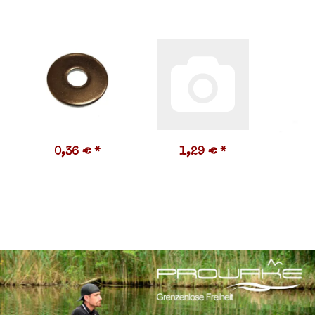
0,36 €
*
1,29 €
*
3