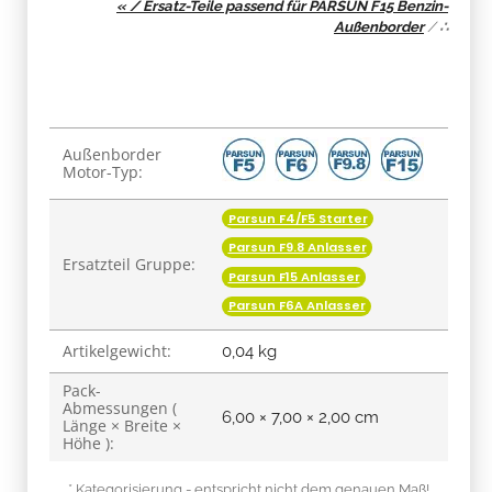
« / Ersatz-Teile passend für PARSUN F15 Benzin-
Außenborder
/
∴
Produkteigenschaft
Wert
Außenborder
Motor-Typ:
Parsun F4/F5 Starter
Parsun F9.8 Anlasser
Ersatzteil Gruppe:
Parsun F15 Anlasser
Parsun F6A Anlasser
Artikelgewicht:
0,04
kg
Pack-
Abmessungen (
6,00 × 7,00 × 2,00 cm
Länge × Breite ×
Höhe ):
* Kategorisierung - entspricht nicht dem genauen Maß!