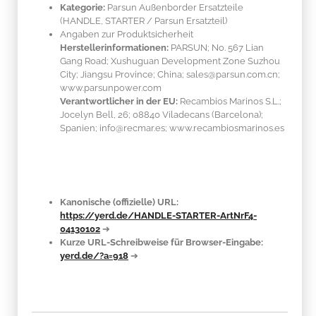
Kategorie:
Parsun Außenborder Ersatzteile
(HANDLE, STARTER / Parsun Ersatzteil)
Angaben zur Produktsicherheit
Herstellerinformationen:
PARSUN; No. 567 Lian
Gang Road; Xushuguan Development Zone Suzhou
City; Jiangsu Province; China; sales@parsun.com.cn;
www.parsunpower.com
Verantwortlicher in der EU:
Recambios Marinos S.L.;
Jocelyn Bell, 26; 08840 Viladecans (Barcelona);
Spanien; info@recmar.es; www.recambiosmarinos.es
Kanonische (offizielle) URL:
https://yerd.de/HANDLE-STARTER-ArtNrF4-
04130102
➔
Kurze URL-Schreibweise für Browser-Eingabe:
yerd.de/?a=918
➔