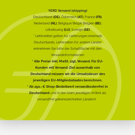
YERD Versand (shipping)
Deutschland
(DE)
, Österreich
(AT)
, France
(FR)
,
Nederland
(NL)
, Belgique België Belgien
(BE)
,
Lëtzebuerg
(LU)
, Sverige
(SE)
* Lieferzeiten gelten für Lieferungen innerhalb
Deutschlands, Lieferzeiten für andere Länder
entnehmen Sie bitte der Schaltfläche mit den
Versandinformationen
* Alle Preise inkl. MwSt. zzgl. Versand. Für EU-
Kunden mit Versand-Ziel ausserhalb von
Deutschland müssen wir die Umsatzsteuer des
jeweiligen EU-Mitgliedsstaates berechnen.
* Ab 250,-€ Shop-Bestellwert versandkostenfrei in
Deutschland
und in den beim jeweiligen Artikel als
versandfrei gekennzeichneten Ländern!