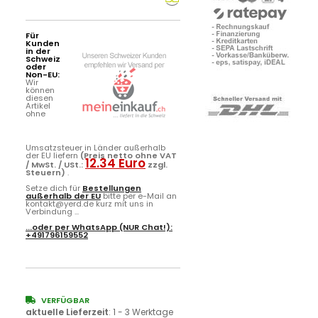
Für
Kunden
in der
Schweiz
oder
Non-EU:
Wir
können
diesen
Artikel
ohne
Umsatzsteuer in Länder außerhalb
der EU liefern
(Preis netto ohne VAT
12.34 Euro
/ MwSt. / USt.:
zzgl.
Steuern)
.
Setze dich für
Bestellungen
außerhalb der EU
bitte per e-Mail an
kontakt@yerd.de kurz mit uns in
Verbindung ...
...oder per
WhatsApp
(NUR Chat!):
+491796159552
VERFÜGBAR
aktuelle Lieferzeit
:
1 - 3 Werktage