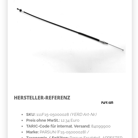
HERSTELLER-REFERENZ
SKU:
111F15-05000028
(YERD Art-Nr.)
Preis ohne MwSt.:
12.34 Euro
TARIC-Code für internat. Versand:
84099900
Marke:
PARSUN
(F15-05000028)
/
Taxonomie / Enitäten:
Parsun Ersatzteil, ARRESTER