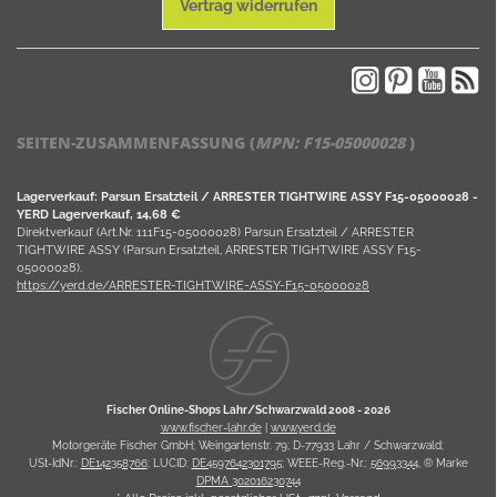
Vertrag widerrufen
SEITEN-ZUSAMMENFASSUNG (
MPN:
F15-05000028
)
Lagerverkauf: Parsun Ersatzteil / ARRESTER TIGHTWIRE ASSY F15-05000028 -
YERD Lagerverkauf, 14,68 €
Direktverkauf (Art.Nr. 111F15-05000028) Parsun Ersatzteil / ARRESTER
TIGHTWIRE ASSY (Parsun Ersatzteil, ARRESTER TIGHTWIRE ASSY F15-
05000028).
https://yerd.de/ARRESTER-TIGHTWIRE-ASSY-F15-05000028
Fischer Online-Shops Lahr/Schwarzwald 2008 -
2026
www.fischer-lahr.de
|
www.yerd.de
Motorgeräte Fischer GmbH; Weingartenstr. 79; D-77933 Lahr / Schwarzwald;
USt-IdNr.:
DE142358766
; LUCID:
DE4597642301795
; WEEE-Reg.-Nr.:
56993344
, ® Marke
DPMA 302016230744