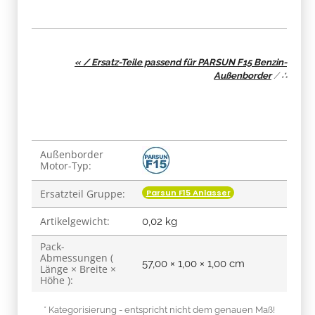
« / Ersatz-Teile passend für PARSUN F15 Benzin-
Außenborder
/
∴
Produkteigenschaft
Wert
Außenborder
Motor-Typ:
Parsun F15 Anlasser
Ersatzteil Gruppe:
Artikelgewicht:
0,02
kg
Pack-
Abmessungen (
57,00 × 1,00 × 1,00 cm
Länge × Breite ×
Höhe ):
* Kategorisierung - entspricht nicht dem genauen Maß!