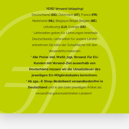
YERD Versand (shipping)
Deutschland
(DE)
, Österreich
(AT)
, France
(FR)
,
Nederland
(NL)
, Belgique België Belgien
(BE)
,
Lëtzebuerg
(LU)
, Sverige
(SE)
* Lieferzeiten gelten für Lieferungen innerhalb
Deutschlands, Lieferzeiten für andere Länder
entnehmen Sie bitte der Schaltfläche mit den
Versandinformationen
* Alle Preise inkl. MwSt. zzgl. Versand. Für EU-
Kunden mit Versand-Ziel ausserhalb von
Deutschland müssen wir die Umsatzsteuer des
jeweiligen EU-Mitgliedsstaates berechnen.
* Ab 250,-€ Shop-Bestellwert versandkostenfrei in
Deutschland
und in den beim jeweiligen Artikel als
versandfrei gekennzeichneten Ländern!