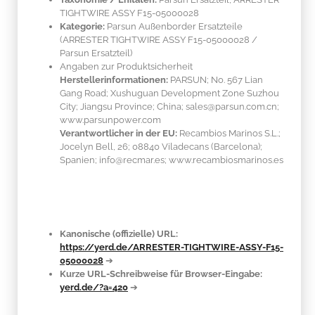
TIGHTWIRE ASSY F15-05000028
Kategorie:
Parsun Außenborder Ersatzteile
(ARRESTER TIGHTWIRE ASSY F15-05000028 /
Parsun Ersatzteil)
Angaben zur Produktsicherheit
Herstellerinformationen:
PARSUN; No. 567 Lian
Gang Road; Xushuguan Development Zone Suzhou
City; Jiangsu Province; China; sales@parsun.com.cn;
www.parsunpower.com
Verantwortlicher in der EU:
Recambios Marinos S.L.;
Jocelyn Bell, 26; 08840 Viladecans (Barcelona);
Spanien; info@recmar.es; www.recambiosmarinos.es
Kanonische (offizielle) URL:
https://yerd.de/ARRESTER-TIGHTWIRE-ASSY-F15-
05000028
➔
Kurze URL-Schreibweise für Browser-Eingabe:
yerd.de/?a=420
➔