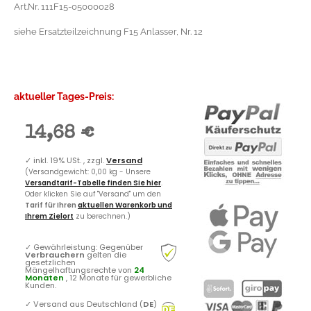
Art.Nr. 111F15-05000028
siehe Ersatzteilzeichnung F15 Anlasser, Nr. 12
aktueller Tages-Preis:
14,68 €
✓
inkl. 19% USt. , zzgl.
Versand
(Versandgewicht: 0,00 kg - Unsere
Versandtarif-Tabelle finden Sie hier
.
Oder klicken Sie auf "Versand" um den
Tarif für Ihren
aktuellen Warenkorb und
Ihrem Zielort
zu berechnen.)
✓
Gewährleistung: Gegenüber
Verbrauchern
gelten die
gesetzlichen
Mängelhaftungsrechte von
24
Monaten
, 12 Monate für gewerbliche
Kunden.
✓
Versand aus Deutschland (
DE
)