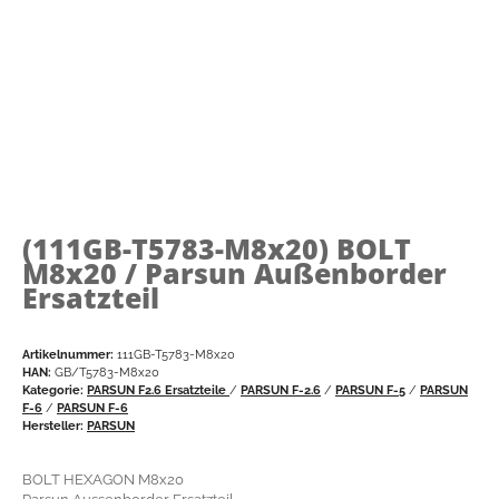
(111GB-T5783-M8x20)
BOLT
M8x20 / Parsun Außenborder
Ersatzteil
Artikelnummer:
111GB-T5783-M8x20
HAN:
GB/T5783-M8x20
Kategorie:
PARSUN F2.6 Ersatzteile
/
PARSUN F-2.6
/
PARSUN F-5
/
PARSUN
F-6
/
PARSUN F-6
Hersteller:
PARSUN
BOLT HEXAGON M8x20