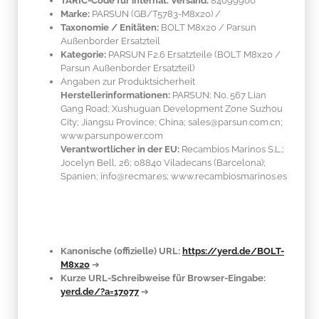
TARIC-Code für internat. Versand:
84099900
Marke:
PARSUN
(GB/T5783-M8x20)
/
Taxonomie / Enitäten:
BOLT M8x20 / Parsun
Außenborder Ersatzteil
Kategorie:
PARSUN F2.6 Ersatzteile (BOLT M8x20 /
Parsun Außenborder Ersatzteil)
Angaben zur Produktsicherheit
Herstellerinformationen:
PARSUN; No. 567 Lian
Gang Road; Xushuguan Development Zone Suzhou
City; Jiangsu Province; China; sales@parsun.com.cn;
www.parsunpower.com
Verantwortlicher in der EU:
Recambios Marinos S.L.;
Jocelyn Bell, 26; 08840 Viladecans (Barcelona);
Spanien; info@recmar.es; www.recambiosmarinos.es
Kanonische (offizielle) URL:
https://yerd.de/BOLT-
M8x20
➔
Kurze URL-Schreibweise für Browser-Eingabe:
yerd.de/?a=17077
➔