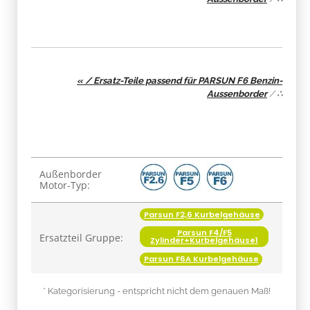
« / Ersatz-Teile passend für PARSUN F6 Benzin-
Aussenborder
/
∴
Produkteigenschaft
Wert
Außenborder
Motor-Typ:
Parsun F2,6 Kurbelgehäuse
Parsun F4/F5
Ersatzteil Gruppe:
Zylinder+Kurbelgehäuse1
Parsun F6A Kurbelgehäuse
* Kategorisierung - entspricht nicht dem genauen Maß!