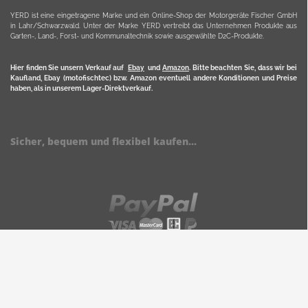
YERD ist eine eingetragene Marke und ein Online-Shop der Motorgeräte Fischer GmbH
in Lahr/Schwarzwald. Unter der Marke YERD vertreibt das Unternehmen Produkte aus
Garten-, Land-, Forst- und Kommunaltechnik sowie ausgewählte D2C-Produkte.
Hier finden Sie unsern Verkauf auf
Ebay
und
Amazon
. Bitte beachten Sie, dass wir bei
Kaufland, Ebay (motofischtec) bzw. Amazon eventuell andere Konditionen und Preise
haben, als in unserem Lager-Direktverkauf.
Sicher, bequem und flexibel kaufen...