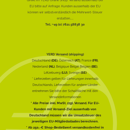
EU bitte auf Anfrage. Kunden ausserhalb der EU
können wir selbstverständlich die Mehrwert-Steuer
erstatten......
Tel.: +49 (0) 7821 58838 30
YERD Versand (shipping)
Deutschland
(DE)
, Österreich
(AT)
, France
(FR)
,
Nederland
(NL)
, Belgique België Belgien
(BE)
,
Lëtzebuerg
(LU)
, Sverige
(SE)
* Lieferzeiten gelten für Lieferungen innerhalb
Deutschlands, Lieferzeiten für andere Länder
entnehmen Sie bitte der Schaltfläche mit den
Versandinformationen
* Alle Preise inkl. MwSt. zzgl. Versand. Für EU-
Kunden mit Versand-Ziel ausserhalb von
Deutschland müssen wir die Umsatzsteuer des
jeweiligen EU-Mitgliedsstaates berechnen.
* Ab 250,-€ Shop-Bestellwert versandkostenfrei in