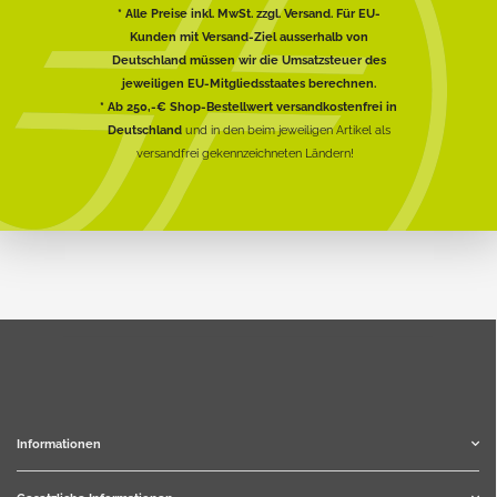
* Alle Preise inkl. MwSt. zzgl. Versand. Für EU-
Kunden mit Versand-Ziel ausserhalb von
Deutschland müssen wir die Umsatzsteuer des
jeweiligen EU-Mitgliedsstaates berechnen.
* Ab 250,-€ Shop-Bestellwert versandkostenfrei in
Deutschland
und in den beim jeweiligen Artikel als
versandfrei gekennzeichneten Ländern!
Informationen