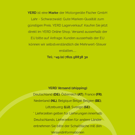
YERD
ist eine
Marke
der Motorgeräte Fischer GmbH
Lahr - Schwarzwald: Gute Marken-Qualität zum
günstigen Preis. YERD Lagerverkauf: Kaufen Sie jetzt
direkt im YERD Online Shop. Versand ausserhalb der
EU bitte auf Anfrage. Kunden ausserhalb der EU
können wir selbstverständlich die Mehrwert-Steuer
erstatten......
Tel.: +49 (0) 7821 58838 30
YERD Versand (shipping)
Deutschland
(DE)
, Österreich
(AT)
, France
(FR)
,
Nederland
(NL)
, Belgique België Belgien
(BE)
,
Lëtzebuerg
(LU)
, Sverige
(SE)
* Lieferzeiten gelten für Lieferungen innerhalb
Deutschlands, Lieferzeiten für andere Länder
entnehmen Sie bitte der Schaltfläche mit den
Versandinformationen