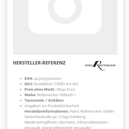
HERSTELLER-REFERENZ
EAN:
4030753012001
SKU:
80088806
(YERD Art-Nr.)
Preis ohne MwSt.:
68.92 Euro
Marke:
Rottenecker
(88806)
/
Taxonomie / Enitäten:
Angaben zur Produktsicherheit
Herstellerinformationen:
Patric Rottenecker GmbH;
Gewerbestraße 9a; 77749 Hohberg-
Niederschopfheim; Germany; info@rottenecker-
group.de; www.rottenecker-group.de/