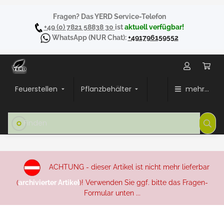
Fragen? Das YERD Service-Telefon
+49 (0) 7821 58838 30
ist
aktuell verfügbar!
WhatsApp
(NUR Chat):
+491796159552
Feuerstellen
Pflanzbehälter
mehr...
ACHTUNG - dieser Artikel ist nicht mehr lieferbar
(
archivierter Artikel
)! Verwenden Sie ggf. bitte das Fragen-
Formular unten ...