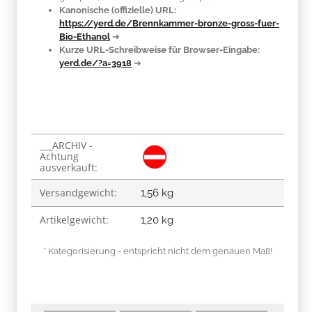
Kanonische (offizielle) URL:
https://yerd.de/Brennkammer-bronze-gross-fuer-
Bio-Ethanol
➔
Kurze URL-Schreibweise für Browser-Eingabe:
yerd.de/?a=3918
➔
___ARCHIV -
Produkteigenschaft
Wert
Achtung
ausverkauft:
Versandgewicht:
1,56 kg
Artikelgewicht:
1,20
kg
* Kategorisierung - entspricht nicht dem genauen Maß!