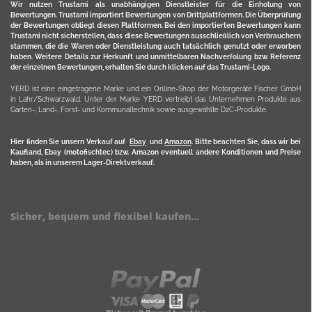
Wir nutzen Trustami als unabhängigen Dienstleister für die Einholung von
Bewertungen. Trustami importiert Bewertungen von Drittplattformen. Die Überprüfung
der Bewertungen obliegt diesen Plattformen. Bei den importierten Bewertungen kann
Trustami nicht sicherstellen, dass diese Bewertungen ausschließlich von Verbrauchern
stammen, die die Waren oder Dienstleistung auch tatsächlich genutzt oder erworben
haben. Weitere Details zur Herkunft und unmittelbaren Nachverfolung bzw. Referenz
der einzelnen Bewertungen, erhalten Sie durch klicken auf das Trustami-Logo.
YERD ist eine eingetragene Marke und ein Online-Shop der Motorgeräte Fischer GmbH
in Lahr/Schwarzwald. Unter der Marke YERD vertreibt das Unternehmen Produkte aus
Garten-, Land-, Forst- und Kommunaltechnik sowie ausgewählte D2C-Produkte.
Hier finden Sie unsern Verkauf auf
Ebay
und
Amazon
. Bitte beachten Sie, dass wir bei
Kaufland, Ebay (motofischtec) bzw. Amazon eventuell andere Konditionen und Preise
haben, als in unserem Lager-Direktverkauf.
Sicher, bequem und flexibel kaufen...