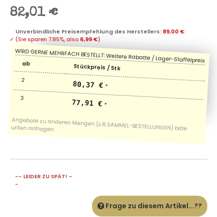
82,01 €
Unverbindliche Preisempfehlung des Herstellers
:
89,00 €
✓
(Sie sparen
7.85%
, also
6,99 €
)
ab
Stückpreis / Stk
2
80,37 €
*
3
77,91 €
*
-- LEIDER ZU SPÄT! -
-
Frage zu diesem Artikel...??