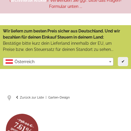
(
archivierter Artikel
)! Verwenden Sie ggf. bitte das Fragen-
Formular unten ...
Wir liefern zum besten Preis sicher aus Deutschland. Und wir
bezahlen für deinen Einkauf Steuern in deinem Land:
Bestätige bitte kurz dein Lieferland innerhalb der EU, um
Preise bzw. den Steuersatz für deinen Standort zu sehen...
✔
Österreich
Zurück zur Liste
Garten-Design
798.00 €
7.61%