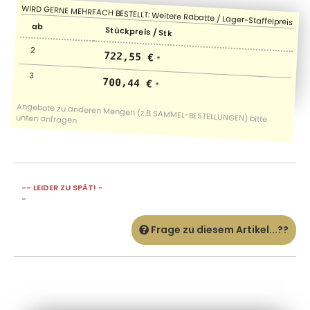
ab
Stückpreis / Stk
2
722,55 €
*
3
700,44 €
*
-- LEIDER ZU SPÄT! -
-
Frage zu diesem Artikel...??