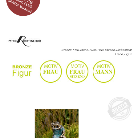
gespart, PLUS
GRATIS-Versand
Bronze, Frau, Mann, Kuss, Hals, sitzend, Liebespaar,
Liebe, Figur
: