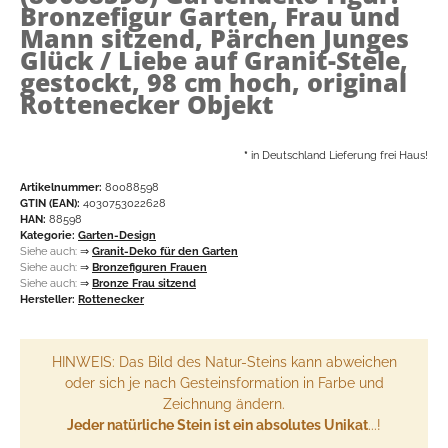
Bronzefigur Garten, Frau und
Mann sitzend, Pärchen Junges
Glück / Liebe auf Granit-Stele,
gestockt, 98 cm hoch, original
Rottenecker Objekt
*
in Deutschland Lieferung frei Haus!
Artikelnummer:
80088598
GTIN (EAN):
4030753022628
HAN:
88598
Kategorie:
Garten-Design
Siehe auch:
⇒
Granit-Deko für den Garten
Siehe auch:
⇒
Bronzefiguren Frauen
Siehe auch:
⇒
Bronze Frau sitzend
Hersteller:
Rottenecker
HINWEIS: Das Bild des Natur-Steins kann abweichen
oder sich je nach Gesteinsformation in Farbe und
Zeichnung ändern.
Jeder natürliche Stein ist ein absolutes Unikat
...!