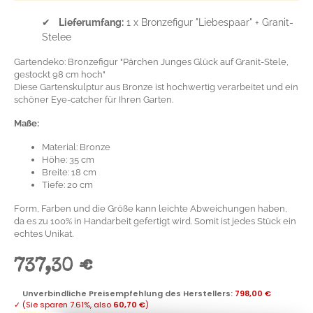
✔
Lieferumfang:
1 x Bronzefigur "Liebespaar" + Granit-
Stelee
Gartendeko: Bronzefigur "Pärchen Junges Glück auf Granit-Stele,
gestockt 98 cm hoch"
Diese Gartenskulptur aus Bronze ist hochwertig verarbeitet und ein
schöner Eye-catcher für Ihren Garten.
Maße:
Material: Bronze
Höhe: 35 cm
Breite: 18 cm
Tiefe: 20 cm
Form, Farben und die Größe kann leichte Abweichungen haben,
da es zu 100% in Handarbeit gefertigt wird. Somit ist jedes Stück ein
echtes Unikat.
737,30 €
Unverbindliche Preisempfehlung des Herstellers
:
798,00 €
✓
(Sie sparen
7.61%
, also
60,70 €
)