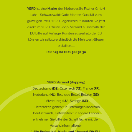
YERD
ist eine
Marke
der Motorgeräte Fischer GmbH
Lahr - Schwarzwald: Gute Marken-Qualität zum
günstigen Preis. YERD Lagerverkauf: Kaufen Sie jetzt
direkt im YERD Online Shop. Versand ausserhalb der
EU bitte auf Anfrage. Kunden ausserhalb der EU
können wir selbstverständlich die Mehrwert-Steuer
erstatten......
Tel.: +49 (0) 7821 58838 30
YERD Versand (shipping)
Deutschland
(DE)
, Österreich
(AT)
, France
(FR)
,
Nederland
(NL)
, Belgique België Belgien
(BE)
,
Lëtzebuerg
(LU)
, Sverige
(SE)
* Lieferzeiten gelten für Lieferungen innerhalb
Deutschlands, Lieferzeiten für andere Länder
entnehmen Sie bitte der Schaltfläche mit den
Versandinformationen
* Alle Preise inkl. MwSt. zzgl. Versand. Für EU-