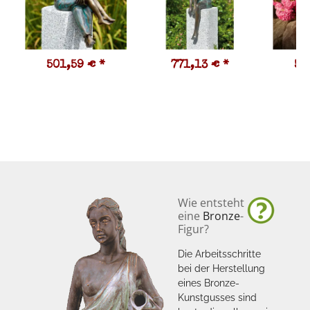
501,59 €
*
771,13 €
*
53
Wie entsteht
eine
Bronze
-
Figur?
Die Arbeitsschritte
bei der Herstellung
eines Bronze-
Kunstgusses sind