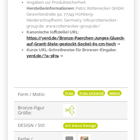
Angaben zur Produktsicherheit
Herstellerinformationen:
Patric Rottenecker GmbH;
Gewerbestraße 9a; 77749 Hohberg-
Niederschopfheim; Germany; info@rottenecker-
group.de; www.rottenecker-group.de/
Kanonische (offizielle) URL:
https://yerd.de/Bronze-Paerchen-Junges-Glueck-
auf-Granit-Stele-gestockt-Sockel-65-cm-hoch
➔
Kurze URL-Schreibweise für Browser-Eingabe:
yerd.de/?a=3874
➔
Frau
Frau sitzend
Mann
Produkteigenschaft
Wert
Form / Motiv:
Bronze-Figur
Größe:
DESIGN / Stil:
Art Deco Design
Farbe /