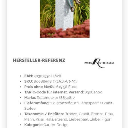
HERSTELLER-REFERENZ
EAN:
4030753022628
SKU:
80088598
(YERD Art-Nr.)
Preis ohne MwSt.:
619.58 Euro
TARIC-Code für internat. Versand:
83062900
Marke:
Rottenecker
(88598)
/
Lieferumfang:
1 x Bronzefigur "Liebespaar" + Granit-
Stelee
Taxonomie / Enitäten:
Bronze, Granit
, Bronze, Frau,
Mann, Kuss, Hals, sitzend, Liebespaar, Liebe, Figur
Kategorie:
Garten-Design