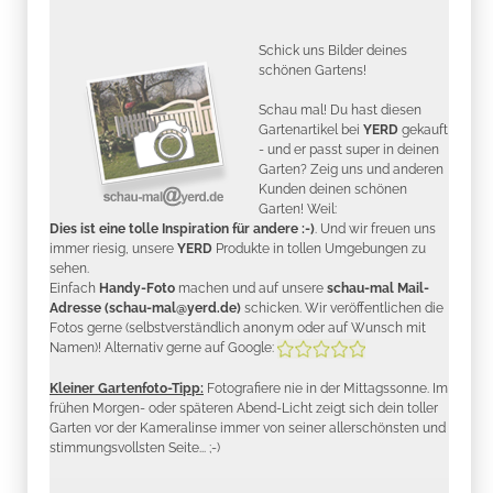
Schick uns Bilder deines
schönen Gartens!
Schau mal! Du hast diesen
Gartenartikel bei
YERD
gekauft
- und er passt super in deinen
Garten? Zeig uns und anderen
Kunden deinen schönen
Garten! Weil:
Dies ist eine tolle Inspiration für andere :-)
. Und wir freuen uns
immer riesig, unsere
YERD
Produkte in tollen Umgebungen zu
sehen.
Einfach
Handy-Foto
machen und auf unsere
schau-mal Mail-
Adresse (schau-mal@yerd.de)
schicken. Wir veröffentlichen die
Fotos gerne (selbstverständlich anonym oder auf Wunsch mit
Namen)! Alternativ gerne auf Google:
Kleiner Gartenfoto-Tipp:
Fotografiere nie in der Mittagssonne. Im
frühen Morgen- oder späteren Abend-Licht zeigt sich dein toller
Garten vor der Kameralinse immer von seiner allerschönsten und
stimmungsvollsten Seite... ;-)