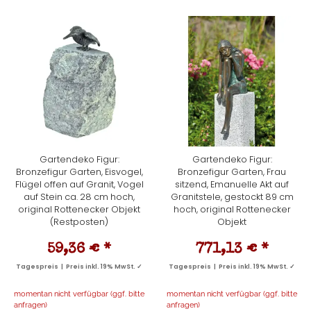
Gartendeko Figur:
Gartendeko Figur:
Bronzefigur Garten, Eisvogel,
Bronzefigur Garten, Frau
Flügel offen auf Granit, Vogel
sitzend, Emanuelle Akt auf
auf Stein ca. 28 cm hoch,
Granitstele, gestockt 89 cm
original Rottenecker Objekt
hoch, original Rottenecker
(Restposten)
Objekt
59,36 €
*
771,13 €
*
Tagespreis | Preis inkl. 19% MwSt. ✓
Tagespreis | Preis inkl. 19% MwSt. ✓
momentan nicht verfügbar (ggf. bitte
momentan nicht verfügbar (ggf. bitte
anfragen)
anfragen)