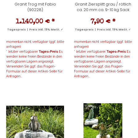
Granit Trog mit Fabio
Granit Ziersplitt grau / rötlich
(90228)
ca. 20 mm ca. 9-10 kg Sack
1.140,00 €
*
7,90 €
*
Tagespreis | Preis inkl. 19% MwSt. ✓
Tagespreis | Preis inkl. 19% MwSt. ✓
momentan nicht verfügbar (ggf. bitte
momentan nicht verfügbar (ggf. bitte
anfragen)
anfragen)
* letzter verfügbarer
Tages-Preis
Es
* letzter verfügbarer
Tages-Preis
Es
werden keine freien Bestände in den
werden keine freien Bestände in den
verfügbaren Lägern angezeigt.
verfügbaren Lägern angezeigt.
Verwenden Sie ggf. das Fragen-
Verwenden Sie ggf. das Fragen-
Formular auf dieser Artikel-Seite für
Formular auf dieser Artikel-Seite für
Anfragen...
Anfragen...