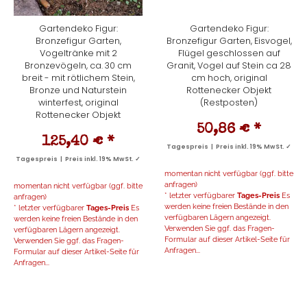
Gartendeko Figur:
Gartendeko Figur:
Bronzefigur Garten,
Bronzefigur Garten, Eisvogel,
Vogeltränke mit 2
Flügel geschlossen auf
Bronzevögeln, ca. 30 cm
Granit, Vogel auf Stein ca 28
breit - mit rötlichem Stein,
cm hoch, original
Bronze und Naturstein
Rottenecker Objekt
winterfest, original
(Restposten)
Rottenecker Objekt
50,86 €
*
125,40 €
*
Tagespreis | Preis inkl. 19% MwSt. ✓
Tagespreis | Preis inkl. 19% MwSt. ✓
momentan nicht verfügbar (ggf. bitte
anfragen)
momentan nicht verfügbar (ggf. bitte
* letzter verfügbarer
Tages-Preis
Es
anfragen)
werden keine freien Bestände in den
* letzter verfügbarer
Tages-Preis
Es
verfügbaren Lägern angezeigt.
werden keine freien Bestände in den
Verwenden Sie ggf. das Fragen-
verfügbaren Lägern angezeigt.
Formular auf dieser Artikel-Seite für
Verwenden Sie ggf. das Fragen-
Anfragen...
Formular auf dieser Artikel-Seite für
Anfragen...