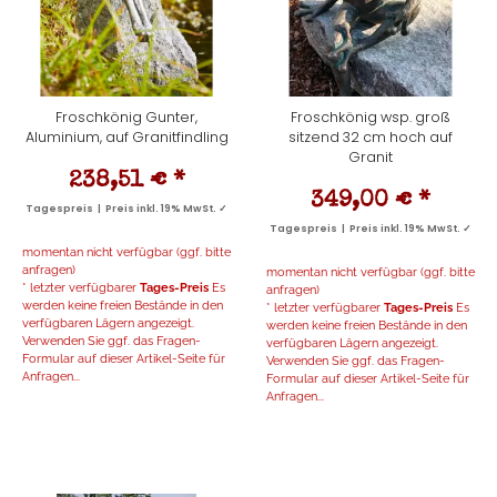
Froschkönig Gunter,
Froschkönig wsp. groß
Aluminium, auf Granitfindling
sitzend 32 cm hoch auf
Granit
238,51 €
*
349,00 €
*
Tagespreis | Preis inkl. 19% MwSt. ✓
Tagespreis | Preis inkl. 19% MwSt. ✓
momentan nicht verfügbar (ggf. bitte
anfragen)
momentan nicht verfügbar (ggf. bitte
* letzter verfügbarer
Tages-Preis
Es
anfragen)
werden keine freien Bestände in den
* letzter verfügbarer
Tages-Preis
Es
verfügbaren Lägern angezeigt.
werden keine freien Bestände in den
Verwenden Sie ggf. das Fragen-
verfügbaren Lägern angezeigt.
Formular auf dieser Artikel-Seite für
Verwenden Sie ggf. das Fragen-
Anfragen...
Formular auf dieser Artikel-Seite für
Anfragen...