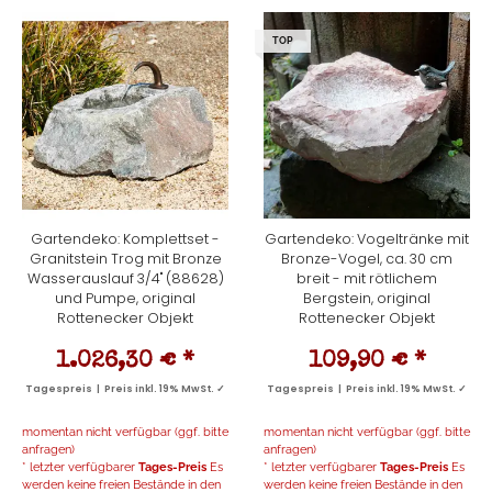
TOP
Gartendeko: Komplettset -
Gartendeko: Vogeltränke mit
Granitstein Trog mit Bronze
Bronze-Vogel, ca. 30 cm
Wasserauslauf 3/4" (88628)
breit - mit rötlichem
und Pumpe, original
Bergstein, original
Rottenecker Objekt
Rottenecker Objekt
1.026,30 €
*
109,90 €
*
Tagespreis | Preis inkl. 19% MwSt. ✓
Tagespreis | Preis inkl. 19% MwSt. ✓
momentan nicht verfügbar (ggf. bitte
momentan nicht verfügbar (ggf. bitte
anfragen)
anfragen)
* letzter verfügbarer
Tages-Preis
Es
* letzter verfügbarer
Tages-Preis
Es
werden keine freien Bestände in den
werden keine freien Bestände in den