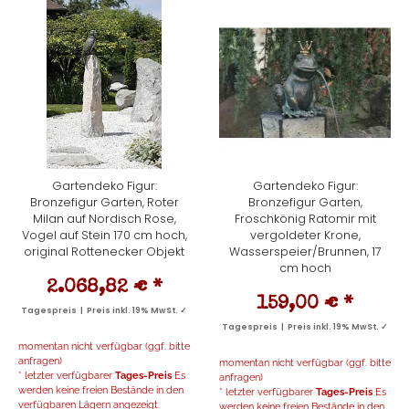
Gartendeko Figur:
Gartendeko Figur:
Bronzefigur Garten, Roter
Bronzefigur Garten,
Milan auf Nordisch Rose,
Froschkönig Ratomir mit
Vogel auf Stein 170 cm hoch,
vergoldeter Krone,
original Rottenecker Objekt
Wasserspeier/Brunnen, 17
cm hoch
2.068,82 €
*
159,00 €
*
Tagespreis | Preis inkl. 19% MwSt. ✓
Tagespreis | Preis inkl. 19% MwSt. ✓
momentan nicht verfügbar (ggf. bitte
anfragen)
momentan nicht verfügbar (ggf. bitte
* letzter verfügbarer
Tages-Preis
Es
anfragen)
werden keine freien Bestände in den
* letzter verfügbarer
Tages-Preis
Es
verfügbaren Lägern angezeigt.
werden keine freien Bestände in den