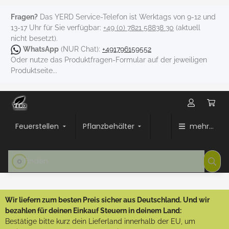
Fragen?
Das YERD Service-Telefon ist Werktags von 9-12 und
13-17 Uhr für Sie verfügbar:
+49 (0) 7821 58838 30
(aktuell
nicht besetzt).
WhatsApp
(NUR Chat):
+491796159552
Oder nutze das Produktfragen-Formular auf der jeweiligen
Produktseite...
Feuerstellen
Pflanzbehälter
mehr...
Wir liefern zum besten Preis sicher aus Deutschland. Und wir
bezahlen für deinen Einkauf Steuern in deinem Land:
Bestätige bitte kurz dein Lieferland innerhalb der EU, um