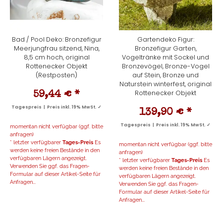
Bad / Pool Deko: Bronzefigur
Gartendeko Figur:
Meerjungfrau sitzend, Nina,
Bronzefigur Garten,
8,5 cm hoch, original
Vogeltränke mit Sockel und
Rottenecker Objekt
Bronzevögel, Bronze-Vogel
(Restposten)
auf Stein, Bronze und
Naturstein winterfest, original
Rottenecker Objekt
59,44 €
*
Tagespreis | Preis inkl. 19% MwSt. ✓
139,90 €
*
Tagespreis | Preis inkl. 19% MwSt. ✓
momentan nicht verfügbar (ggf. bitte
anfragen)
* letzter verfügbarer
Tages-Preis
Es
momentan nicht verfügbar (ggf. bitte
werden keine freien Bestände in den
anfragen)
verfügbaren Lägern angezeigt.
* letzter verfügbarer
Tages-Preis
Es
Verwenden Sie ggf. das Fragen-
werden keine freien Bestände in den
Formular auf dieser Artikel-Seite für
verfügbaren Lägern angezeigt.
Anfragen...
Verwenden Sie ggf. das Fragen-
Formular auf dieser Artikel-Seite für
Anfragen...