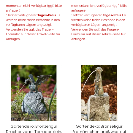
momentan nicht verfügbar (ggf. bitte
momentan nicht verfügbar (ggf. bitte
anfragen)
anfragen)
* letzter verfügbarer
Tages-Preis
Es
* letzter verfügbarer
Tages-Preis
Es
werden keine freien Bestände in den
werden keine freien Bestände in den
verfügbaren Lägern angezeigt.
verfügbaren Lägern angezeigt.
Verwenden Sie ggf. das Fragen-
Verwenden Sie ggf. das Fragen-
Formular auf dieser Artikel-Seite für
Formular auf dieser Artikel-Seite für
Anfragen...
Anfragen...
Gartendeko: Bronzefigur
Gartendeko: Bronzefigur
Drachenvogel Terrador klein,
Erdmännchen groß wsp. auf