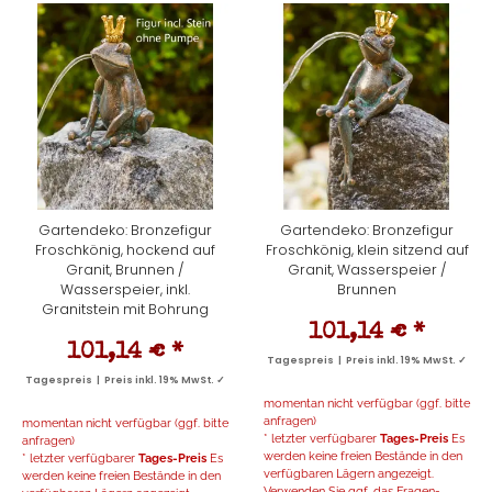
Gartendeko: Bronzefigur
Gartendeko: Bronzefigur
Froschkönig, hockend auf
Froschkönig, klein sitzend auf
Granit, Brunnen /
Granit, Wasserspeier /
Wasserspeier, inkl.
Brunnen
Granitstein mit Bohrung
101,14 €
*
101,14 €
*
Tagespreis | Preis inkl. 19% MwSt. ✓
Tagespreis | Preis inkl. 19% MwSt. ✓
momentan nicht verfügbar (ggf. bitte
anfragen)
momentan nicht verfügbar (ggf. bitte
* letzter verfügbarer
Tages-Preis
Es
anfragen)
werden keine freien Bestände in den
* letzter verfügbarer
Tages-Preis
Es
verfügbaren Lägern angezeigt.
werden keine freien Bestände in den
Verwenden Sie ggf. das Fragen-