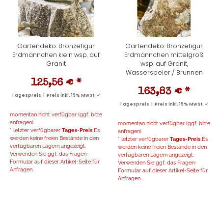
Gartendeko: Bronzefigur
Gartendeko: Bronzefigur
Erdmännchen klein wsp. auf
Erdmännchen mittelgroß
Granit
wsp. auf Granit,
Wasserspeier / Brunnen
125,56 €
*
163,83 €
*
Tagespreis | Preis inkl. 19% MwSt. ✓
Tagespreis | Preis inkl. 19% MwSt. ✓
momentan nicht verfügbar (ggf. bitte
anfragen)
momentan nicht verfügbar (ggf. bitte
* letzter verfügbarer
Tages-Preis
Es
anfragen)
werden keine freien Bestände in den
* letzter verfügbarer
Tages-Preis
Es
verfügbaren Lägern angezeigt.
werden keine freien Bestände in den
Verwenden Sie ggf. das Fragen-
verfügbaren Lägern angezeigt.
Formular auf dieser Artikel-Seite für
Verwenden Sie ggf. das Fragen-
Anfragen...
Formular auf dieser Artikel-Seite für
Anfragen...