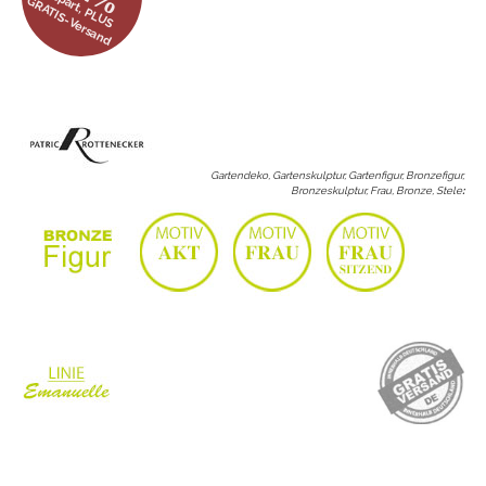
gespart, PLUS
GRATIS-Versand
Gartendeko, Gartenskulptur, Gartenfigur, Bronzefigur,
Bronzeskulptur, Frau, Bronze, Stele
: