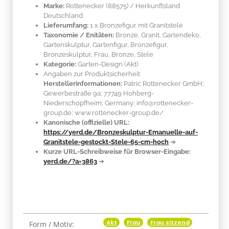
Marke:
Rottenecker
(88575)
/ Herkunftsland
Deutschland
Lieferumfang:
1 x Bronzefigur mit Granitstele
Taxonomie / Enitäten:
Bronze, Granit
, Gartendeko,
Gartenskulptur, Gartenfigur, Bronzefigur,
Bronzeskulptur, Frau, Bronze, Stele
Kategorie:
Garten-Design (Akt)
Angaben zur Produktsicherheit
Herstellerinformationen:
Patric Rottenecker GmbH;
Gewerbestraße 9a; 77749 Hohberg-
Niederschopfheim; Germany; info@rottenecker-
group.de; www.rottenecker-group.de/
Kanonische (offizielle) URL:
https://yerd.de/Bronzeskulptur-Emanuelle-auf-
Granitstele-gestockt-Stele-65-cm-hoch
➔
Kurze URL-Schreibweise für Browser-Eingabe:
yerd.de/?a=3863
➔
Akt
Frau
Frau sitzend
Produkteigenschaft
Wert
Form / Motiv: