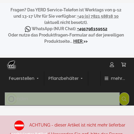
Fragen?
Das YERD Service-Telefon ist Werktags von 9-12
und 13-17 Uhr für Sie verfügbar:
+49 (0) 7821 58838 30
(aktuell nicht besetzt).
WhatsApp
(NUR Chat):
+491796159552
Oder nutze das Produktfragen-Formular auf der jeweiligen
Produktseite...
HIER
>>
Feuerstellen
Pflanzbehälter
mehr...
ACHTUNG - dieser Artikel ist nicht mehr lieferbar