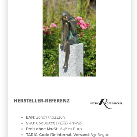
HERSTELLER-REFERENZ
EAN:
4030753021263
SKU:
80088575
(YERD Art-Nr.)
Preis ohne MwSt.:
648.01 Euro
TARIC-Code für internat. Versand:
83062900