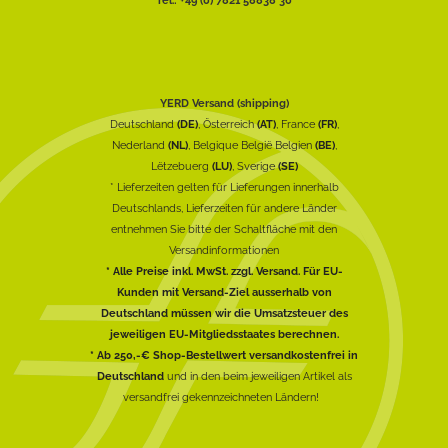
Tel.: +49 (0) 7821 58838 30
YERD Versand (shipping)
Deutschland
(DE)
, Österreich
(AT)
, France
(FR)
,
Nederland
(NL)
, Belgique België Belgien
(BE)
,
Lëtzebuerg
(LU)
, Sverige
(SE)
* Lieferzeiten gelten für Lieferungen innerhalb
Deutschlands, Lieferzeiten für andere Länder
entnehmen Sie bitte der Schaltfläche mit den
Versandinformationen
* Alle Preise inkl. MwSt. zzgl. Versand. Für EU-
Kunden mit Versand-Ziel ausserhalb von
Deutschland müssen wir die Umsatzsteuer des
jeweiligen EU-Mitgliedsstaates berechnen.
* Ab 250,-€ Shop-Bestellwert versandkostenfrei in
Deutschland
und in den beim jeweiligen Artikel als
versandfrei gekennzeichneten Ländern!