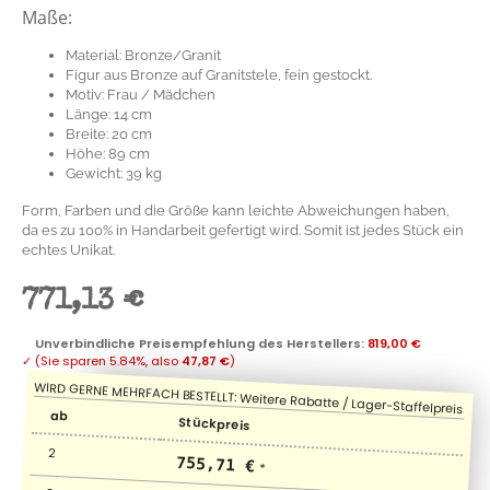
Maße:
Material: Bronze/Granit
Figur aus Bronze auf Granitstele, fein gestockt.
Motiv: Frau / Mädchen
Länge: 14 cm
Breite: 20 cm
Höhe: 89 cm
Gewicht: 39 kg
Form, Farben und die Größe kann leichte Abweichungen haben,
da es zu 100% in Handarbeit gefertigt wird. Somit ist jedes Stück ein
echtes Unikat.
771,13 €
Unverbindliche Preisempfehlung des Herstellers
:
819,00 €
✓
(Sie sparen
5.84%
, also
47,87 €
)
ab
Stückpreis
2
755,71 €
*