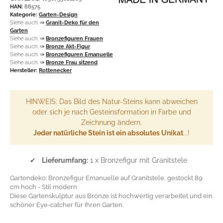
HAN:
88575
Kategorie:
Garten-Design
Siehe auch:
⇒
Granit-Deko für den
Garten
Siehe auch:
⇒
Bronzefiguren Frauen
Siehe auch:
⇒
Bronze Akt-Figur
Siehe auch:
⇒
Bronzefiguren Emanuelle
Siehe auch:
⇒
Bronze Frau sitzend
Hersteller:
Rottenecker
HINWEIS: Das Bild des Natur-Steins kann abweichen
oder sich je nach Gesteinsformation in Farbe und
Zeichnung ändern.
Jeder natürliche Stein ist ein absolutes Unikat
...!
✔
Lieferumfang:
1 x Bronzefigur mit Granitstele
Gartendeko: Bronzefigur Emanuelle auf Granitstele, gestockt 89
cm hoch - Stil modern
Diese Gartenskulptur aus Bronze ist hochwertig verarbeitet und ein
schöner Eye-catcher für Ihren Garten.