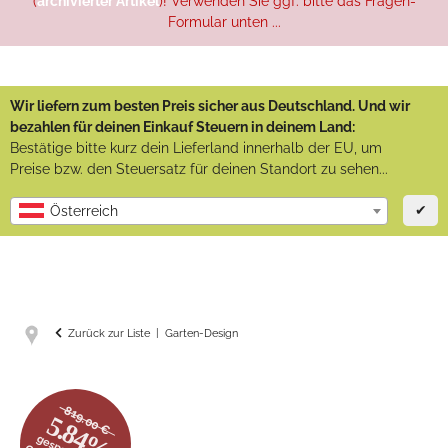
(
archivierter Artikel
)! Verwenden Sie ggf. bitte das Fragen-
Formular unten ...
Wir liefern zum besten Preis sicher aus Deutschland. Und wir
bezahlen für deinen Einkauf Steuern in deinem Land:
Bestätige bitte kurz dein Lieferland innerhalb der EU, um
Preise bzw. den Steuersatz für deinen Standort zu sehen...
✔
Österreich
Zurück zur Liste
Garten-Design
819.00 €
5.84%