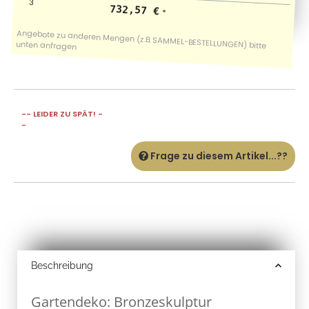
3
732,57 €
*
-- LEIDER ZU SPÄT! -
-
Frage zu diesem Artikel...??
Beschreibung
Gartendeko: Bronzeskulptur