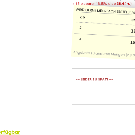
✓
(Sie sparen
16.15%
, also
38,44 €
)
ab
S
2
1
3
1
-- LEIDER ZU SPÄT! --
erfügbar