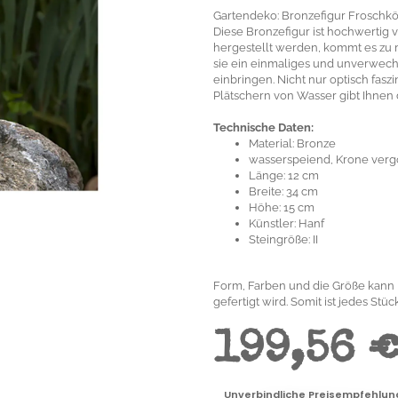
Gartendeko: Bronzefigur Froschkö
Diese Bronzefigur ist hochwertig 
hergestellt werden, kommt es zu
sie ein einmaliges und unverwechs
einbringen. Nicht nur optisch fasz
Plätschern von Wasser gibt Ihnen
Technische Daten:
Material: Bronze
wasserspeiend, Krone vergo
Länge: 12 cm
Breite: 34 cm
Höhe: 15 cm
Künstler: Hanf
Steingröße: II
Form, Farben und die Größe kann 
gefertigt wird. Somit ist jedes Stüc
199,56 
Unverbindliche Preisempfehlung