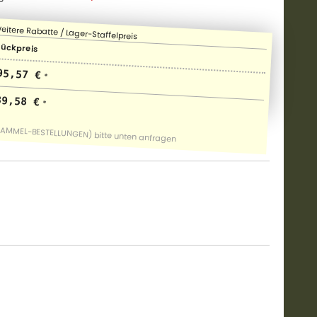
tückpreis
95,57 €
*
89,58 €
*