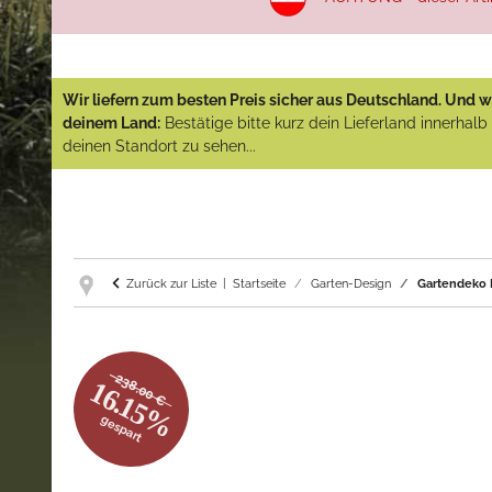
Wir liefern zum besten Preis sicher aus Deutschland. Und wi
deinem Land:
Bestätige bitte kurz dein Lieferland innerhal
deinen Standort zu sehen...
Zurück zur Liste
Startseite
Garten-Design
Gartendeko F
238.00 €
16.15%
gespart