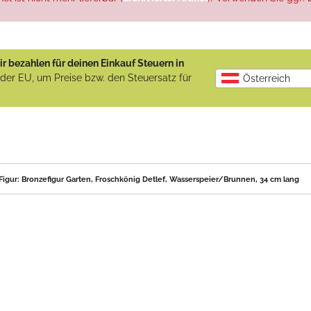
r bezahlen für deinen Einkauf Steuern in
b der EU, um Preise bzw. den Steuersatz für
Österreich
igur: Bronzefigur Garten, Froschkönig Detlef, Wasserspeier/Brunnen, 34 cm lang