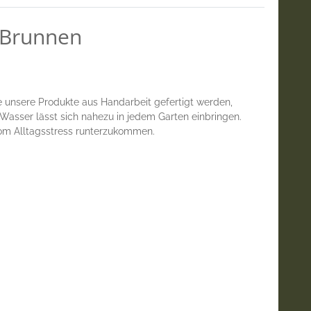
/Brunnen
le unsere Produkte aus Handarbeit gefertigt werden,
asser lässt sich nahezu in jedem Garten einbringen.
 vom Alltagsstress runterzukommen.