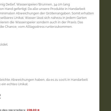
nig Detlef, Wasserspeier/Brunnen, 34 cm lang
von Hand gefertigt. Da alle unsere Produkte in Handarbeit
 minimalen Abweichungen der Größenangaben. Somit erhalten
elbares Unikat. Wasser lässt sich nahezu in jedem Garten
inieren die Wasserspeier sondern auch in der Praxis. Das
 die Chance, vom Alltagsstress runterzukommen.
ldet.
leichte Abweichungen haben, da es zu 100% in Handarbeit
k ein echtes Unikat.
€
 des Herstellers
:
238,00 €