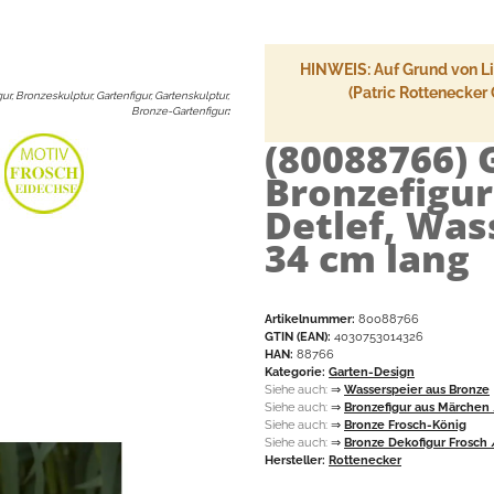
HINWEIS: Auf Grund von Lie
(Patric Rottenecker
ur, Bronzeskulptur, Gartenfigur, Gartenskulptur,
Bronze-Gartenfigur
:
(80088766)
Bronzefigur
Detlef, Was
34 cm lang
Artikelnummer:
80088766
GTIN (EAN):
4030753014326
HAN:
88766
Kategorie:
Garten-Design
Siehe auch:
⇒
Wasserspeier aus Bronze
Siehe auch:
⇒
Bronzefigur aus Märchen
Siehe auch:
⇒
Bronze Frosch-König
Siehe auch:
⇒
Bronze Dekofigur Frosch
Hersteller:
Rottenecker