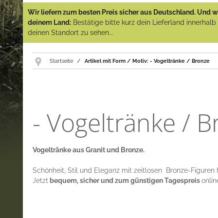
Wir liefern zum besten Preis sicher aus Deutschland. Und wi
deinem Land:
Bestätige bitte kurz dein Lieferland innerhal
deinen Standort zu sehen...
Startseite
Artikel mit Form / Motiv: - Vogeltränke / Bronze
- Vogeltränke / 
Vogeltränke aus Granit und Bronze.
Schönheit, Stil und Eleganz mit zeitlosen Bronze-Figuren 
Jetzt
bequem, sicher und zum günstigen Tagespreis
onlin