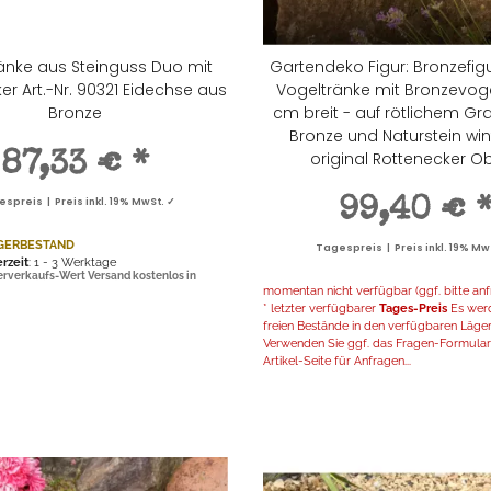
änke aus Steinguss Duo mit
Gartendeko Figur: Bronzefigu
er Art.-Nr. 90321 Eidechse aus
Vogeltränke mit Bronzevoge
Bronze
cm breit - auf rötlichem Gran
Bronze und Naturstein wint
original Rottenecker Ob
87,33 €
*
spreis | Preis inkl. 19% MwSt. ✓
99,40 €
GERBESTAND
Tagespreis | Preis inkl. 19% Mw
erzeit
: 1 - 3 Werktage
erverkaufs-Wert Versand kostenlos in
momentan nicht verfügbar (ggf. bitte anf
* letzter verfügbarer
Tages-Preis
Es werd
freien Bestände in den verfügbaren Läger
Verwenden Sie ggf. das Fragen-Formular 
Artikel-Seite für Anfragen...