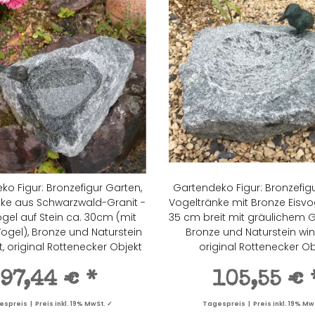
ko Figur: Bronzefigur Garten,
Gartendeko Figur: Bronzefigu
ke aus Schwarzwald-Granit -
Vogeltränke mit Bronze Eisvo
ogel auf Stein ca. 30cm (mit
35 cm breit mit gräulichem Gr
ogel), Bronze und Naturstein
Bronze und Naturstein wint
t, original Rottenecker Objekt
original Rottenecker Ob
97,44 €
*
105,55 €
spreis | Preis inkl. 19% MwSt. ✓
Tagespreis | Preis inkl. 19% Mw