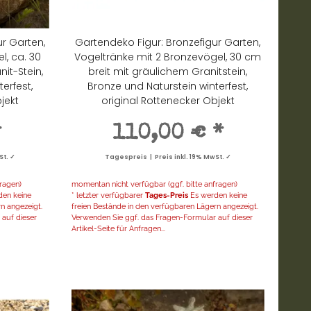
r Garten,
Gartendeko Figur: Bronzefigur Garten,
l, ca. 30
Vogeltränke mit 2 Bronzevögel, 30 cm
it-Stein,
breit mit gräulichem Granitstein,
erfest,
Bronze und Naturstein winterfest,
jekt
original Rottenecker Objekt
*
110,00 €
*
St. ✓
Tagespreis | Preis inkl. 19% MwSt. ✓
ragen)
momentan nicht verfügbar (ggf. bitte anfragen)
en keine
* letzter verfügbarer
Tages-Preis
Es werden keine
n angezeigt.
freien Bestände in den verfügbaren Lägern angezeigt.
auf dieser
Verwenden Sie ggf. das Fragen-Formular auf dieser
Artikel-Seite für Anfragen...