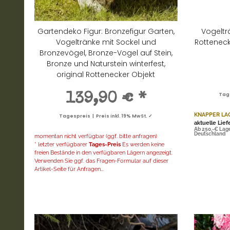
Gartendeko Figur: Bronzefigur Garten,
Vogeltr
Vogeltränke mit Sockel und
Rotteneck
Bronzevögel, Bronze-Vogel auf Stein,
Bronze und Naturstein winterfest,
original Rottenecker Objekt
139,90 €
*
Tage
KNAPPER LA
Tagespreis | Preis inkl. 19% MwSt. ✓
aktuelle Lief
Ab 250,-€ Lag
Deutschland
momentan nicht verfügbar (ggf. bitte anfragen)
* letzter verfügbarer
Tages-Preis
Es werden keine
freien Bestände in den verfügbaren Lägern angezeigt.
Verwenden Sie ggf. das Fragen-Formular auf dieser
Artikel-Seite für Anfragen...