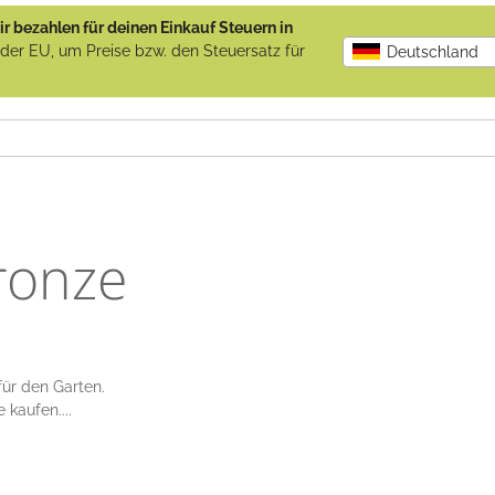
r bezahlen für deinen Einkauf Steuern in
b der EU, um Preise bzw. den Steuersatz für
Deutschland
Bronze
für den Garten.
e kaufen....