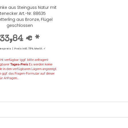
nke aus Steinguss Natur mit
tenecker Art.-Nr. 88635
terling aus Bronze, Flügel
geschlossen
33,84 €
*
spreis | Preis inkl. 19% MwSt. ✓
t verfügbar (ggf. bitte anfragen)
fügbarer
Tages-Preis
Es werden keine
de in den verfügbaren Lägern angezeigt.
 ggf. das Fragen-Formular auf dieser
ür Anfragen...