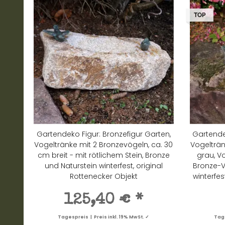
TOP
Gartendeko Figur: Bronzefigur Garten,
Gartende
Vogeltränke mit 2 Bronzevögeln, ca. 30
Vogelträn
cm breit - mit rötlichem Stein, Bronze
grau, V
und Naturstein winterfest, original
Bronze-V
Rottenecker Objekt
winterfes
125,40 €
*
Tagespreis | Preis inkl. 19% MwSt. ✓
Tage