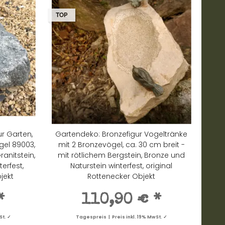
TOP
r Garten,
Gartendeko: Bronzefigur Vogeltränke
gel 89003,
mit 2 Bronzevögel, ca. 30 cm breit -
anitstein,
mit rötlichem Bergstein, Bronze und
erfest,
Naturstein winterfest, original
jekt
Rottenecker Objekt
*
110,90 €
*
St. ✓
Tagespreis | Preis inkl. 19% MwSt. ✓