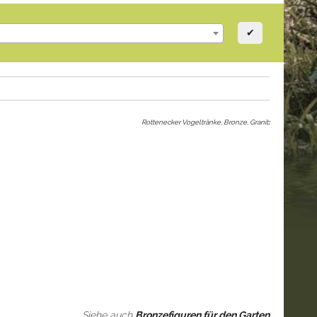
✔
Rottenecker Vogeltränke, Bronze, Granit
:
Siehe auch
Bronzefiguren für den Garten