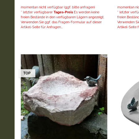
momentan nicht verfügbar (ggf. bitte anfragen)
momentan nich
* letzter verfügbarer
Tages-Preis
Es werden keine
* letzter ver
freien Bestände in den verfügbaren Lägern angezeigt.
freien Bestän
Verwenden Sie ggf. das Fragen-Formular auf dieser
Verwenden Sie
Artikel-Seite für Anfragen...
Artikel-Seite f
TOP