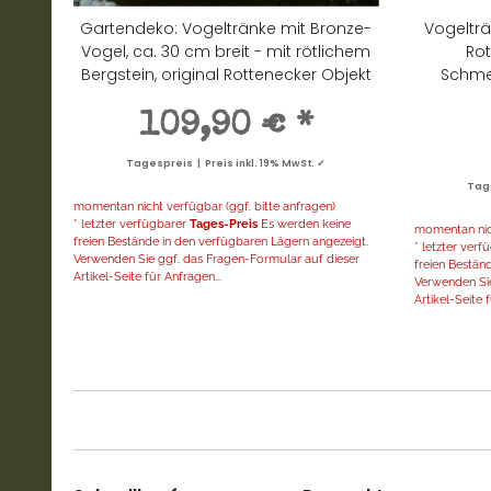
Gartendeko: Vogeltränke mit Bronze-
Vogelträ
Vogel, ca. 30 cm breit - mit rötlichem
Rot
Bergstein, original Rottenecker Objekt
Schmet
109,90 €
*
Tagespreis | Preis inkl. 19% MwSt. ✓
Tage
momentan nicht verfügbar (ggf. bitte anfragen)
* letzter verfügbarer
Tages-Preis
Es werden keine
momentan nich
freien Bestände in den verfügbaren Lägern angezeigt.
* letzter ver
Verwenden Sie ggf. das Fragen-Formular auf dieser
freien Bestän
Artikel-Seite für Anfragen...
Verwenden Sie
Artikel-Seite f