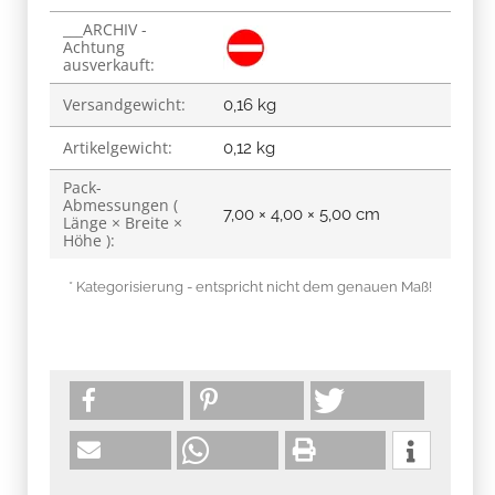
___ARCHIV -
Produkteigenschaft
Wert
Achtung
ausverkauft:
Versandgewicht:
0,16 kg
Artikelgewicht:
0,12
kg
Pack-
Abmessungen (
7,00 × 4,00 × 5,00 cm
Länge × Breite ×
Höhe ):
* Kategorisierung - entspricht nicht dem genauen Maß!