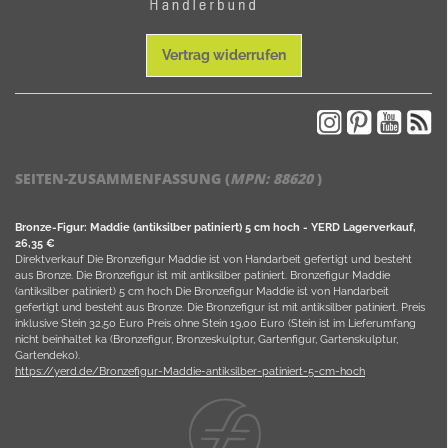
Vertrag widerrufen
SEITEN-ZUSAMMENFASSUNG (
MPN:
88620
)
Bronze-Figur: Maddie (antiksilber patiniert) 5 cm hoch - YERD Lagerverkauf,
26,35 €
Direktverkauf Die Bronzefigur Maddie ist von Handarbeit gefertigt und besteht
aus Bronze. Die Bronzefigur ist mit antiksilber patiniert. Bronzefigur Maddie
(antiksilber patiniert) 5 cm hoch Die Bronzefigur Maddie ist von Handarbeit
gefertigt und besteht aus Bronze. Die Bronzefigur ist mit antiksilber patiniert. Preis
inklusive Stein 32,50 Euro Preis ohne Stein 19,00 Euro (Stein ist im Lieferumfang
nicht beinhaltet ka (Bronzefigur, Bronzeskulptur, Gartenfigur, Gartenskulptur,
Gartendeko).
https://yerd.de/Bronzefigur-Maddie-antiksilber-patiniert-5-cm-hoch