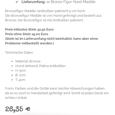
✔
Lieferumfang:
1x Bronze Figur Hund Maddie
Bronzefigur Maddie (antiksilber patiniert) 5 cm hoch
Die Bronzefigur Maddie ist von Hand gefertigt und besteht aus
Bronze. Die Bronzefigur ist mit Antiksilber patiniert.
Preis inklusive Stein 32,50 Euro
Preis ohne Stein 19,00 Euro
(Stein ist im Lieferumfang nicht beinhaltet, kann aber ohne
Probleme mitbestellt werden.)
Technische Daten
Material: Bronze
Hund stehend, Patina antiksilber
H: 5cm
B: 7cm
T: 4cm
Form, Farben und die Größe kann leichte Abweichungen haben,
da es zu 100% in Handarbeit gefertigt wird. Somit ist jedes Stück ein
echtes Unikat.
26,35 €