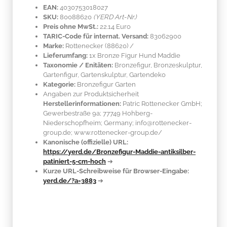
EAN:
4030753018027
SKU:
80088620
(YERD Art-Nr.)
Preis ohne MwSt.:
22.14 Euro
TARIC-Code für internat. Versand:
83062900
Marke:
Rottenecker
(88620)
/
Lieferumfang:
1x Bronze Figur Hund Maddie
Taxonomie / Enitäten:
Bronzefigur, Bronzeskulptur,
Gartenfigur, Gartenskulptur, Gartendeko
Kategorie:
Bronzefigur Garten
Angaben zur Produktsicherheit
Herstellerinformationen:
Patric Rottenecker GmbH;
Gewerbestraße 9a; 77749 Hohberg-
Niederschopfheim; Germany; info@rottenecker-
group.de; www.rottenecker-group.de/
Kanonische (offizielle) URL:
https://yerd.de/Bronzefigur-Maddie-antiksilber-
patiniert-5-cm-hoch
➔
Kurze URL-Schreibweise für Browser-Eingabe:
yerd.de/?a=3883
➔