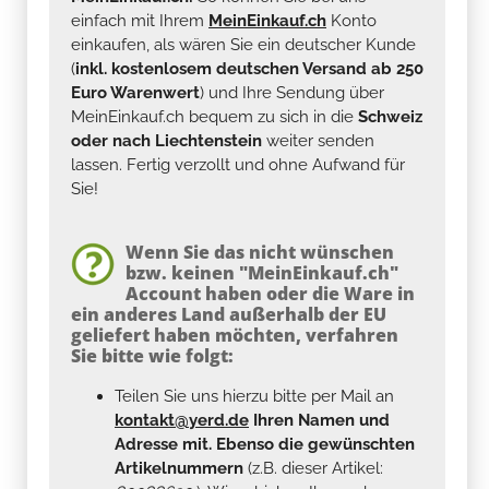
einfach mit Ihrem
MeinEinkauf.ch
Konto
einkaufen, als wären Sie ein deutscher Kunde
(
inkl. kostenlosem deutschen Versand ab 250
Euro Warenwert
) und Ihre Sendung über
MeinEinkauf.ch bequem zu sich in die
Schweiz
oder nach Liechtenstein
weiter senden
lassen. Fertig verzollt und ohne Aufwand für
Sie!
Wenn Sie das nicht wünschen
bzw. keinen "MeinEinkauf.ch"
Account haben oder die Ware in
ein anderes Land außerhalb der EU
geliefert haben möchten, verfahren
Sie bitte wie folgt:
Teilen Sie uns hierzu bitte per Mail an
kontakt@yerd.de
Ihren Namen und
Adresse mit. Ebenso die gewünschten
Artikelnummern
(z.B. dieser Artikel: