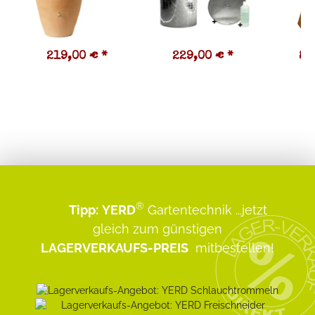
219,00 €
*
229,00 €
*
89
®
Tipp:
YERD
Gartentechnik
...jetzt
gleich zum günstigen
LAGERVERKAUFS-PREIS
mitbestellen!