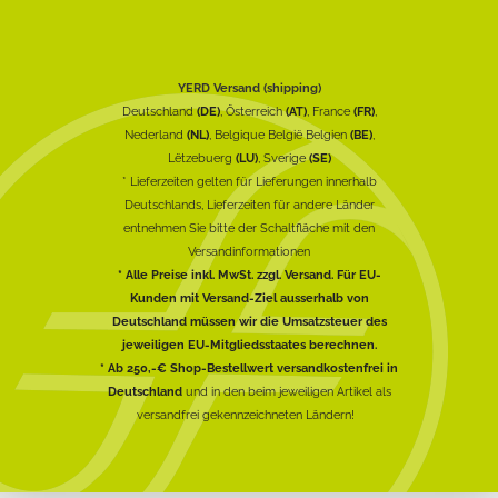
YERD Versand (shipping)
Deutschland
(DE)
, Österreich
(AT)
, France
(FR)
,
Nederland
(NL)
, Belgique België Belgien
(BE)
,
Lëtzebuerg
(LU)
, Sverige
(SE)
* Lieferzeiten gelten für Lieferungen innerhalb
Deutschlands, Lieferzeiten für andere Länder
entnehmen Sie bitte der Schaltfläche mit den
Versandinformationen
* Alle Preise inkl. MwSt. zzgl. Versand. Für EU-
Kunden mit Versand-Ziel ausserhalb von
Deutschland müssen wir die Umsatzsteuer des
jeweiligen EU-Mitgliedsstaates berechnen.
* Ab 250,-€ Shop-Bestellwert versandkostenfrei in
Deutschland
und in den beim jeweiligen Artikel als
versandfrei gekennzeichneten Ländern!