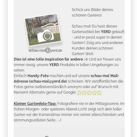
Schick uns Bilder deines
schönen Gartens!
Schau mal! Du hast diesen
Gartenartikel bei
YERD
gekauft
- und er passt super in deinen
Garten? Zeig uns und anderen
Kunden deinen schönen
Garten! Weil:
Dies ist eine tolle Inspiration für andere :-)
. Und wir freuen uns
immer riesig, unsere
YERD
Produkte in tollen Umgebungen zu
sehen.
Einfach
Handy-Foto
machen und auf unsere
schau-mal Mail-
Adresse (schau-mal@yerd.de)
schicken. Wir veröffentlichen die
Fotos gerne (selbstverständlich anonym oder auf Wunsch mit
Namen)! Alternativ gerne auf Google:
Kleiner Gartenfoto-Tipp:
Fotografiere nie in der Mittagssonne. Im
frühen Morgen- oder späteren Abend-Licht zeigt sich dein toller
Garten vor der Kameralinse immer von seiner allerschönsten und
stimmungsvollsten Seite... ;-)