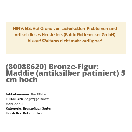
HINWEIS: Auf Grund von Lieferketten-Problemen sind
Artikel dieses Herstellers (Patric Rottenecker GmbH)
bis auf Weiteres nicht mehr verfügbar!
(80088620)
Bronze-Figur:
Maddie (antiksilber patiniert) 5
cm hoch
Artikelnummer:
80088620
GTIN (EAN):
4030753018027
HAN:
88620
Kategorie:
Bronzefigur Garten
Hersteller:
Rottenecker