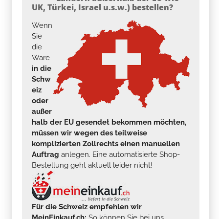
UK, Türkei, Israel u.s.w.) bestellen?
Wenn
Sie
die
Ware
in die
Schw
eiz
oder
außer
halb der EU gesendet bekommen möchten,
müssen wir wegen des teilweise
komplizierten Zollrechts einen manuellen
Auftrag
anlegen. Eine automatisierte Shop-
Bestellung geht aktuell leider nicht!
Für die Schweiz empfehlen wir
MeinEinkauf.ch:
So können Sie bei uns