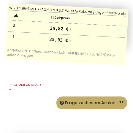
ab
Stückpreis
2
25,82 €
*
3
25,03 €
*
-- LEIDER ZU SPÄT! -
-
Frage zu diesem Artikel...??