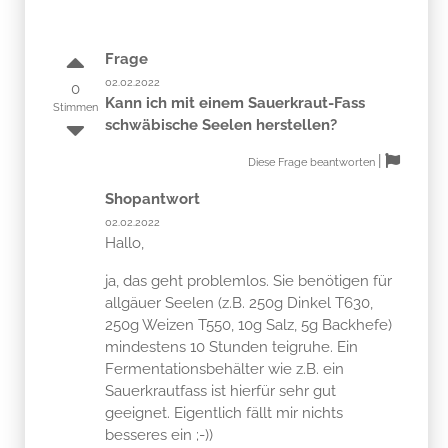
Frage
02.02.2022
0
Kann ich mit einem Sauerkraut-Fass
Stimmen
schwäbische Seelen herstellen?
|
Diese Frage beantworten
Shopantwort
02.02.2022
Hallo,
ja, das geht problemlos. Sie benötigen für
allgäuer Seelen (z.B. 250g Dinkel T630,
250g Weizen T550, 10g Salz, 5g Backhefe)
mindestens 10 Stunden teigruhe. Ein
Fermentationsbehälter wie z.B. ein
Sauerkrautfass ist hierfür sehr gut
geeignet. Eigentlich fällt mir nichts
besseres ein ;-))