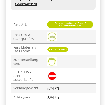
Gaertopf.pdf
Fermentations-Topf/
Produkteigenschaft
Wert
Fass-Art:
Sauerkrautfass
Fass Größe
(Kategorie) *:
Fass Material /
Keramikfass
Fass Form:
Zur Herstellung
von:
___ARCHIV -
Achtung
ausverkauft:
Versandgewicht:
5,84 kg
Artikelgewicht:
5,84
kg