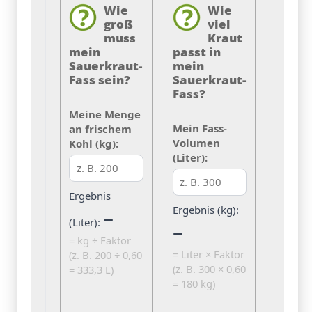
Wie
Wie
groß
viel
muss
Kraut
mein
passt in
Sauerkraut-
mein
Fass sein?
Sauerkraut-
Fass?
Meine Menge
Mein Fass-
an frischem
Volumen
Kohl (kg):
(Liter):
Ergebnis
Ergebnis (kg):
–
(Liter):
–
= kg ÷ Faktor
= Liter × Faktor
(z. B. 200 ÷ 0,60
(z. B. 300 × 0,60
= 333,3 L)
= 180 kg)