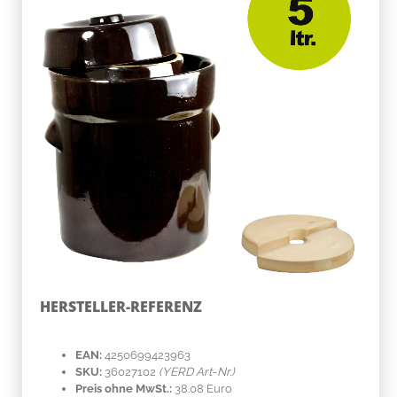
HERSTELLER-REFERENZ
EAN:
4250699423963
SKU:
36027102
(YERD Art-Nr.)
Preis ohne MwSt.:
38.08 Euro