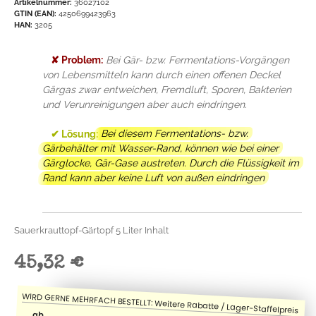
Artikelnummer:
36027102
GTIN (EAN):
4250699423963
HAN:
3205
✘ Problem:
Bei Gär- bzw. Fermentations-Vorgängen
von Lebensmitteln kann durch einen offenen Deckel
Gärgas zwar entweichen, Fremdluft, Sporen, Bakterien
und Verunreinigungen aber auch eindringen.
✔ Lösung:
Bei diesem Fermentations- bzw.
Gärbehälter mit Wasser-Rand, können wie bei einer
Gärglocke, Gär-Gase austreten. Durch die Flüssigkeit im
Rand kann aber keine Luft von außen eindringen
Sauerkrauttopf-Gärtopf 5 Liter Inhalt
45,32 €
ab