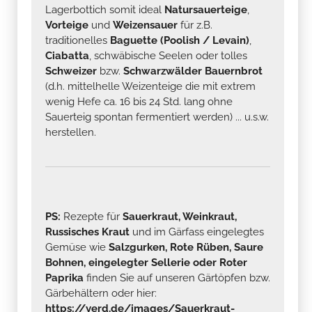
Lagerbottich somit ideal
Natursauerteige
,
Vorteige
und
Weizensauer
für z.B.
traditionelles
Baguette (Poolish / Levain)
,
Ciabatta
, schwäbische Seelen oder tolles
Schweizer
bzw.
Schwarzwälder Bauernbrot
(d.h. mittelhelle Weizenteige die mit extrem
wenig Hefe ca. 16 bis 24 Std. lang ohne
Sauerteig spontan fermentiert werden) ... u.s.w.
herstellen.
PS:
Rezepte für
Sauerkraut, Weinkraut,
Russisches Kraut
und im Gärfass eingelegtes
Gemüse wie
Salzgurken, Rote Rüben, Saure
Bohnen, eingelegter Sellerie oder Roter
Paprika
finden Sie auf unseren Gärtöpfen bzw.
Gärbehältern oder hier:
https://yerd.de/images/Sauerkraut-