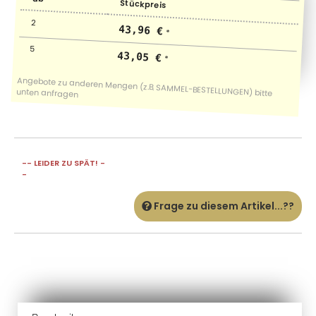
Stückpreis
2
43,96 €
*
5
43,05 €
*
-- LEIDER ZU SPÄT! -
-
Frage zu diesem Artikel...??