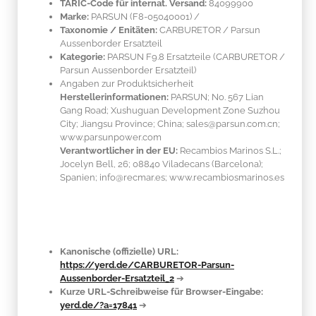
TARIC-Code für internat. Versand:
84099900
Marke:
PARSUN
(F8-05040001)
/
Taxonomie / Enitäten:
CARBURETOR / Parsun
Aussenborder Ersatzteil
Kategorie:
PARSUN F9.8 Ersatzteile (CARBURETOR /
Parsun Aussenborder Ersatzteil)
Angaben zur Produktsicherheit
Herstellerinformationen:
PARSUN; No. 567 Lian
Gang Road; Xushuguan Development Zone Suzhou
City; Jiangsu Province; China; sales@parsun.com.cn;
www.parsunpower.com
Verantwortlicher in der EU:
Recambios Marinos S.L.;
Jocelyn Bell, 26; 08840 Viladecans (Barcelona);
Spanien; info@recmar.es; www.recambiosmarinos.es
Kanonische (offizielle) URL:
https://yerd.de/CARBURETOR-Parsun-
Aussenborder-Ersatzteil_2
➔
Kurze URL-Schreibweise für Browser-Eingabe:
yerd.de/?a=17841
➔