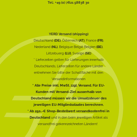
Tel.: +49 (0) 7821 58838 30
YERD Versand (shipping)
Deutschland
(DE)
, Österreich
(AT)
, France
(FR)
,
Nederland
(NL)
, Belgique België Belgien
(BE)
,
Lëtzebuerg
(LU)
, Sverige
(SE)
* Lieferzeiten gelten für Lieferungen innerhalb
Deutschlands, Lieferzeiten für andere Länder
entnehmen Sie bitte der Schaltfläche mit den
Versandinformationen
* Alle Preise inkl. MwSt. zzgl. Versand. Für EU-
Kunden mit Versand-Ziel ausserhalb von
Deutschland müssen wir die Umsatzsteuer des
jeweiligen EU-Mitgliedsstaates berechnen.
* Ab 250,-€ Shop-Bestellwert versandkostenfrei in
Deutschland
und in den beim jeweiligen Artikel als
versandfrei gekennzeichneten Ländern!