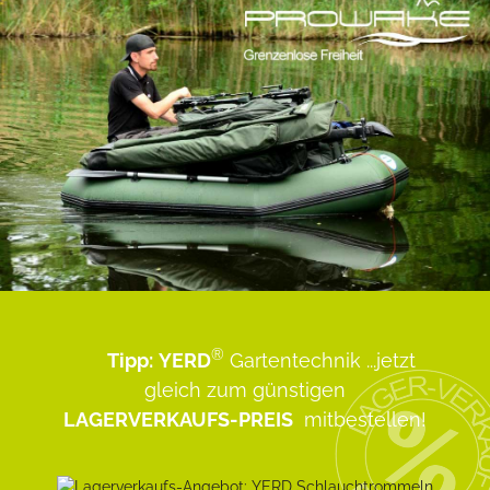
®
Tipp:
YERD
Gartentechnik
...jetzt
gleich zum günstigen
LAGERVERKAUFS-PREIS
mitbestellen!