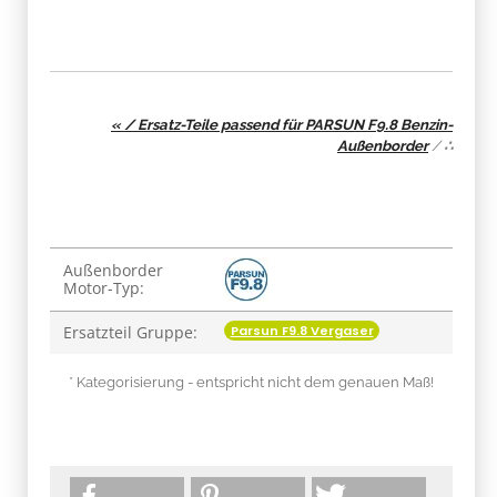
« / Ersatz-Teile passend für PARSUN F9.8 Benzin-
Außenborder
/
∴
Produkteigenschaft
Wert
Außenborder
Motor-Typ:
Parsun F9.8 Vergaser
Ersatzteil Gruppe:
* Kategorisierung - entspricht nicht dem genauen Maß!