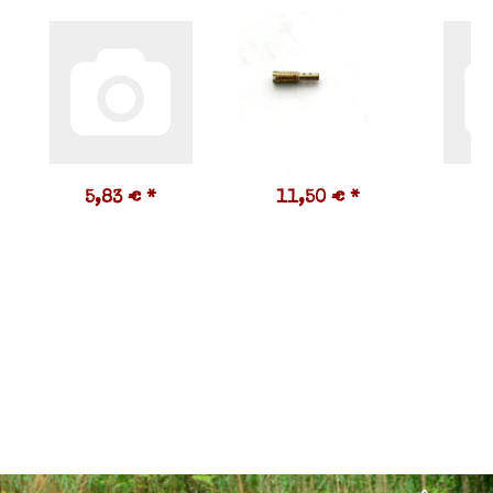
5,83 €
*
11,50 €
*
1