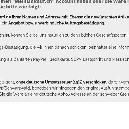
inen "MeinEinkauf.ch" Account haben oder die Ware i
e bitte wie folgt:
erd.de
Ihren Namen und Adresse mit. Ebenso die gewünschten Arti
s ein
Angebot bzw. unverbindliche Auftragsbestätigung.
h ist
, können Sie bei uns natürlich zu den üblichen Geschäftszeite
ags-Bestätigung, die wir Ihnen danach schicken, beinhaltet eine Info
lung als Zahlarten PayPal, Kreditkarte, SEPA-Lastschrift und klassi
eiz geht,
ohne deutsche Umsatzsteuer (19%) verschicken
, da wir vo
hr/Schwarzwald, benötigen wir hingegen den original Ausfuhrstempel 
n Sie die Ware an eine deutsche Abhol-Adresse an der schweizer Gren