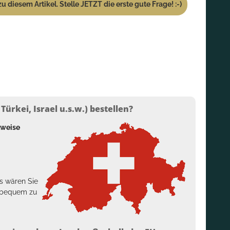
u diesem Artikel. Stelle JETZT die erste gute Frage! :-)
ürkei, Israel u.s.w.) bestellen?
lweise
s wären Sie
h bequem zu