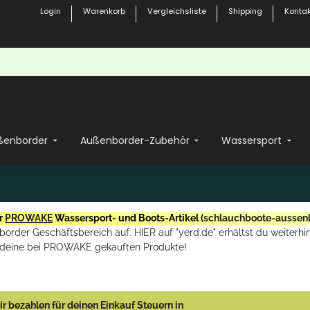
Login
Warenkorb
Vergleichsliste
Shipping
Kontak
ßenborder
Außenborder-Zubehör
Wassersport
r
PROWAKE
Wassersport- und Boots-Artikel (
schlauchboote-aussen
rder Geschäftsbereich auf. HIER auf "yerd.de" erhältst du weiterhin
deine bei PROWAKE gekauften Produkte!
r bezahlen für deinen Einkauf Steuern in