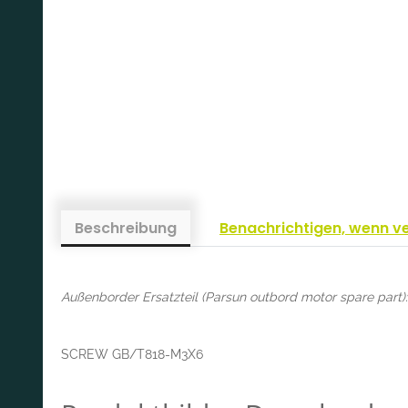
Beschreibung
Benachrichtigen, wenn v
Außenborder Ersatzteil (Parsun outbord motor spare part):
SCREW GB/T818-M3X6