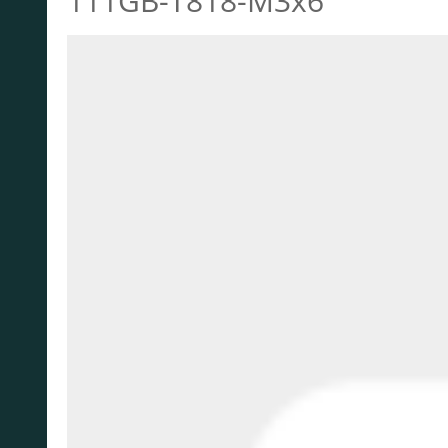
111GB-T818-M3x6