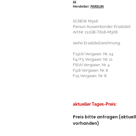
15
Hersteller:
PARSUN
SCREW M3x6
Parsun Aussenborder Ersatzteil
Art.Nr. 111GB-T818-M3X6
siehe Ersatzteilzeichnung:
F15(A) Vergaser, Nr. 24
F4/F5 Vergaser, Nr. 11
F6(A) Vergaser, Nr. 4
F9.8 Vergaser, Nr. 8
F15 Vergaser, Nr. 8
aktueller Tages-Preis:
Preis bitte anfragen (aktuel
vorhanden)