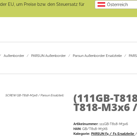
b der EU, um Preise bzw. den Steuersatz für
Österreich
Außenborder
PARSUN Außenborder
Parsun Außenborder Ersatzteile
PARSU
(111GB-T81
SCREW GB-T818-M3x6 / Parsun Ersatzteil
:
T818-M3x6 /
Artikelnummer:
111GB-T818-M3x6
HAN:
GB/T818-M3X6
Kategorie:
PARSUN F4 / F5 Ersatzteile