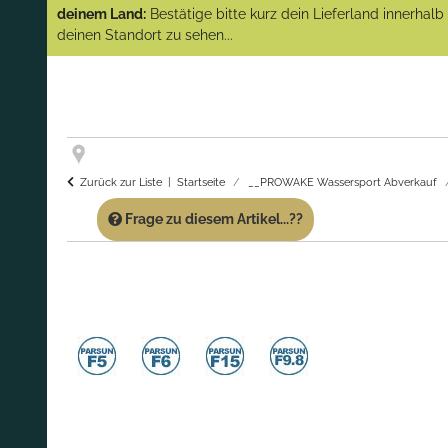
(Abverkauf)!
deinem Land:
Bestätige bitte kurz dein Lieferland innerhal
deinen Standort zu sehen...
GARANTIE UND SERVICE:
Du erhältst über
diese Seite weiterhin Support für PROWAKE
Artikel!
Fragen?
Ruf uns für Fragen zu PROWAKE
Artikeln einfach an!
Zurück zur Liste
Startseite
__PROWAKE Wassersport Abverkauf
Frage zu diesem Artikel...??