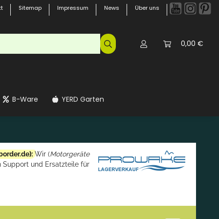
t
Sitemap
Impressum
News
Über uns
0,00 €
B-Ware
YERD Garten
border.de
):
Wir (
Motorgeräte
 Support und Ersatzteile für