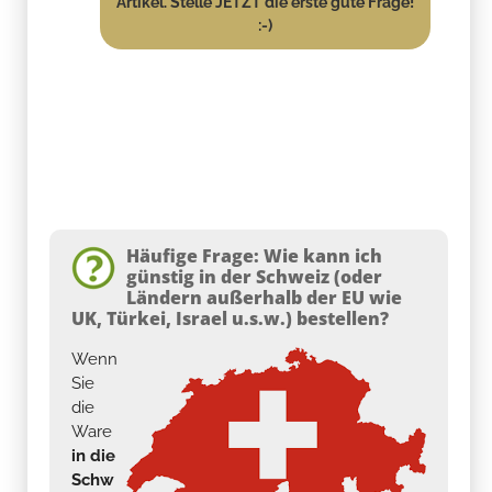
Artikel. Stelle JETZT die erste gute Frage!
:-)
Häufige Frage: Wie kann ich
günstig in der Schweiz (oder
Ländern außerhalb der EU wie
UK, Türkei, Israel u.s.w.) bestellen?
Wenn
Sie
die
Ware
in die
Schw