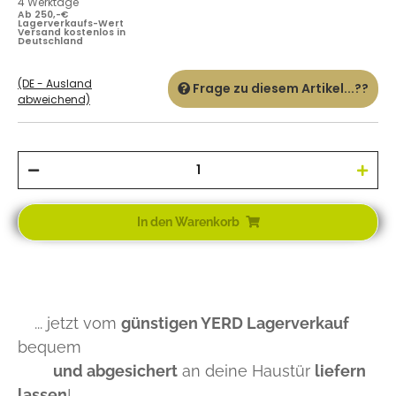
4 Werktage
Ab 250,-€
Lagerverkaufs-Wert
Versand kostenlos in
Deutschland
(DE - Ausland
Frage zu diesem Artikel...??
abweichend)
In den Warenkorb
... jetzt vom
günstigen YERD Lagerverkauf
bequem
und abgesichert
an deine Haustür
liefern
lassen
!