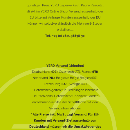
günstigen Preis. YERD Lagerverkauf: Kaufen Sie jetzt
direkt im YERD Online Shop. Versand ausserhalb der
EU bitte auf Anfrage. Kunden ausserhalb der EU
können wir selbstverständlich die Mehrwert-Steuer
erstatten......
Tel.: +49 (0) 7821 58838 30
YERD Versand (shipping)
Deutschland
(DE)
, Österreich
(AT)
, France
(FR)
,
Nederland
(NL)
, Belgique België Belgien
(BE)
,
Lëtzebuerg
(LU)
, Sverige
(SE)
* Lieferzeiten gelten für Lieferungen innerhalb
Deutschlands, Lieferzeiten für andere Länder
entnehmen Sie bitte der Schaltfläche mit den
Versandinformationen
* Alle Preise inkl. MwSt. zzgl. Versand. Für EU-
Kunden mit Versand-Ziel ausserhalb von
Deutschland müssen wir die Umsatzsteuer des