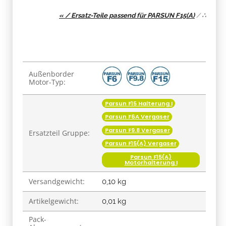
« / Ersatz-Teile passend für PARSUN F15(A)
/
∴
Produkteigenschaft
Wert
Außenborder
Motor-Typ:
Parsun F15 Halterung I
Parsun F6A Vergaser
Parsun F9.8 Vergaser
Ersatzteil Gruppe:
Parsun F15(A) Vergaser
Parsun F15(A)
Motorhalterung I
Versandgewicht:
0,10 kg
Artikelgewicht:
0,01
kg
Pack-