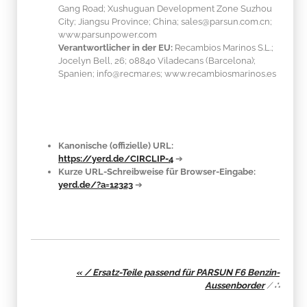
Gang Road; Xushuguan Development Zone Suzhou
City; Jiangsu Province; China; sales@parsun.com.cn;
www.parsunpower.com
Verantwortlicher in der EU:
Recambios Marinos S.L.;
Jocelyn Bell, 26; 08840 Viladecans (Barcelona);
Spanien; info@recmar.es; www.recambiosmarinos.es
Kanonische (offizielle) URL:
https://yerd.de/CIRCLIP-4
➔
Kurze URL-Schreibweise für Browser-Eingabe:
yerd.de/?a=12323
➔
« / Ersatz-Teile passend für PARSUN F6 Benzin-
Aussenborder
/
∴