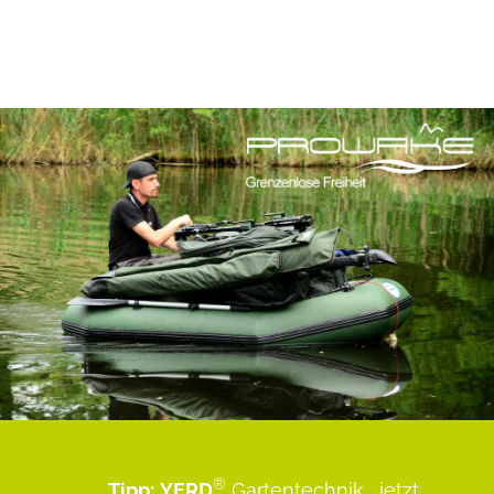
®
Tipp:
YERD
Gartentechnik
...jetzt