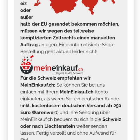
eiz
oder
außer
halb der EU gesendet bekommen möchten,
müssen wir wegen des teilweise
komplizierten Zollrechts einen manuellen
Auftrag
anlegen. Eine automatisierte Shop-
Bestellung geht aktuell leider nicht!
Für die Schweiz empfehlen wir
MeinEinkauf.ch:
So können Sie bei uns
einfach mit Ihrem
MeinEinkauf.ch
Konto
einkaufen, als wären Sie ein deutscher Kunde
(
inkl. kostenlosem deutschen Versand ab 250
Euro Warenwert
) und Ihre Sendung über
MeinEinkauf.ch bequem zu sich in die
Schweiz
oder nach Liechtenstein
weiter senden
lassen. Fertig verzollt und ohne Aufwand für
Sie!