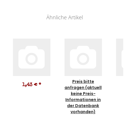
Ähnliche Artikel
Preis bitte
1,43 €
*
1
anfragen (aktuell
keine Preis-
Informationen in
der Datenbank
vorhanden)