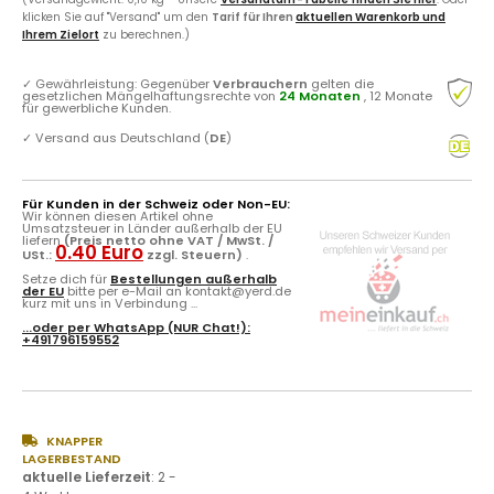
klicken Sie auf "Versand" um den
Tarif für Ihren
aktuellen Warenkorb und
Ihrem Zielort
zu berechnen.)
✓
Gewährleistung: Gegenüber
Verbrauchern
gelten die
gesetzlichen Mängelhaftungsrechte von
24 Monaten
, 12 Monate
für gewerbliche Kunden.
✓
Versand aus Deutschland (
DE
)
Für Kunden in der Schweiz oder Non-EU:
Wir können diesen Artikel ohne
Umsatzsteuer in Länder außerhalb der EU
liefern
(Preis netto ohne VAT / MwSt. /
0.40 Euro
USt.:
zzgl. Steuern)
.
Setze dich für
Bestellungen außerhalb
der EU
bitte per e-Mail an kontakt@yerd.de
kurz mit uns in Verbindung ...
...oder per
WhatsApp
(NUR Chat!):
+491796159552
KNAPPER
LAGERBESTAND
aktuelle Lieferzeit
:
2 -