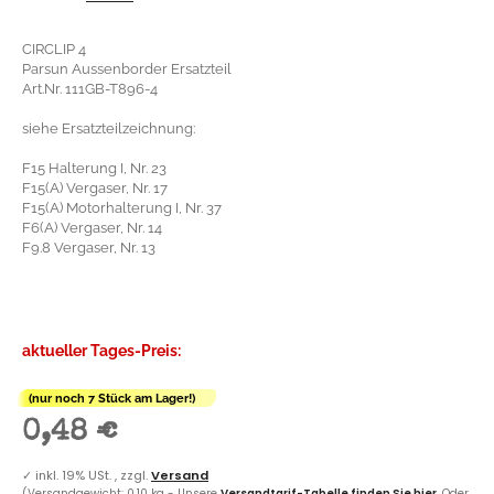
CIRCLIP 4
Parsun Aussenborder Ersatzteil
Art.Nr. 111GB-T896-4
siehe Ersatzteilzeichnung:
F15 Halterung I, Nr. 23
F15(A) Vergaser, Nr. 17
F15(A) Motorhalterung I, Nr. 37
F6(A) Vergaser, Nr. 14
F9.8 Vergaser, Nr. 13
aktueller Tages-Preis:
(nur noch 7 Stück am Lager!)
0,48 €
✓
inkl. 19% USt. , zzgl.
Versand
(Versandgewicht: 0,10 kg - Unsere
Versandtarif-Tabelle finden Sie hier
. Oder