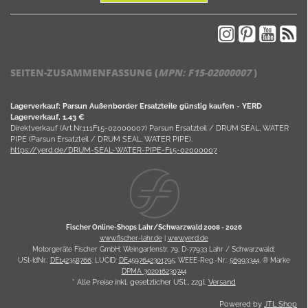
SEITEN-ZUSAMMENFASSUNG (
MPN:
F15-02000007
)
Lagerverkauf: Parsun Außenborder Ersatzteile günstig kaufen - YERD
Lagerverkauf, 1,43 €
Direktverkauf (Art.Nr.111F15-02000007) Parsun Ersatzteil / DRUM SEAL, WATER
PIPE (Parsun Ersatzteil / DRUM SEAL, WATER PIPE).
https://yerd.de/DRUM-SEAL-WATER-PIPE-F15-02000007
Fischer Online-Shops Lahr/Schwarzwald 2008 -
2026
www.fischer-lahr.de
|
www.yerd.de
Motorgeräte Fischer GmbH; Weingartenstr. 79; D-77933 Lahr / Schwarzwald;
USt-IdNr.:
DE142358766
; LUCID:
DE4597642301795
; WEEE-Reg.-Nr.:
56993344
, ® Marke
DPMA 302016230744
* Alle Preise inkl. gesetzlicher USt., zzgl.
Versand
Powered by
JTL Shop