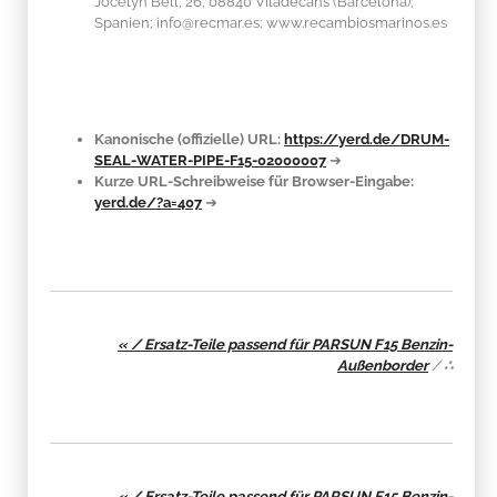
Jocelyn Bell, 26; 08840 Viladecans (Barcelona);
Spanien; info@recmar.es; www.recambiosmarinos.es
Kanonische (offizielle) URL:
https://yerd.de/DRUM-
SEAL-WATER-PIPE-F15-02000007
➔
Kurze URL-Schreibweise für Browser-Eingabe:
yerd.de/?a=407
➔
« / Ersatz-Teile passend für PARSUN F15 Benzin-
Außenborder
/
∴
« / Ersatz-Teile passend für PARSUN F15 Benzin-