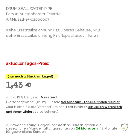
DRUM SEAL, WATER PIPE
Parsun Aussenborder Ersatzteil
Art.Nr. 111F15-02000007
siehe Ersatzteilzeichnung F15 Oberes Gehäuse, Nr. 5
siehe Ersatzteilzeichnung F15 Reparaturset II, Nr. 23
aktueller Tages-Preis:
(nur noch 2 Stück am Lager!)
1,43 €
✓
inkl. 19% USt. , zzgl.
Versand
(Versandgewicht: 0,05 kg - Unsere
Versandtarif-Tabelle finden Sie hier
.
Oder klicken Sie auf "Versand" um den
Tarif für Ihren
aktuellen Warenkorb
und Ihrem Zielort
zu berechnen.)
✓
Gewährleistung: Gegenüber
Verbrauchern
gelten die
gesetzlichen Mängelhaftungsrechte von
24 Monaten
, 12 Monate
für gewerbliche Kunden.