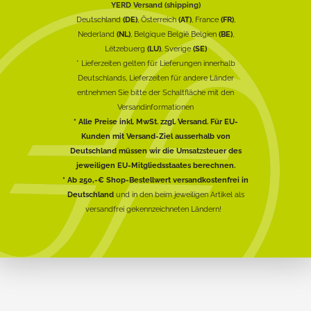
YERD Versand (shipping)
Deutschland
(DE)
, Österreich
(AT)
, France
(FR)
,
Nederland
(NL)
, Belgique België Belgien
(BE)
,
Lëtzebuerg
(LU)
, Sverige
(SE)
* Lieferzeiten gelten für Lieferungen innerhalb
Deutschlands, Lieferzeiten für andere Länder
entnehmen Sie bitte der Schaltfläche mit den
Versandinformationen
* Alle Preise inkl. MwSt. zzgl. Versand. Für EU-
Kunden mit Versand-Ziel ausserhalb von
Deutschland müssen wir die Umsatzsteuer des
jeweiligen EU-Mitgliedsstaates berechnen.
* Ab 250,-€ Shop-Bestellwert versandkostenfrei in
Deutschland
und in den beim jeweiligen Artikel als
versandfrei gekennzeichneten Ländern!