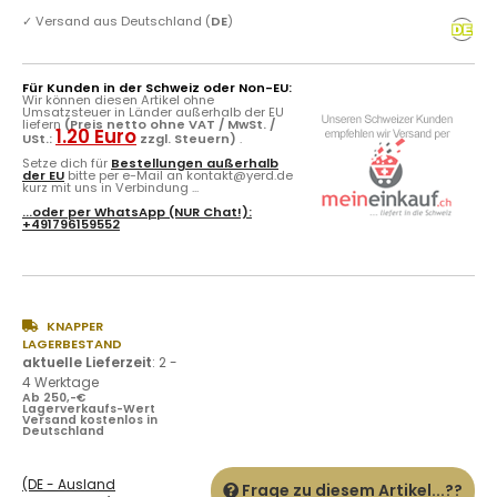
✓
Versand aus Deutschland (
DE
)
Für Kunden in der Schweiz oder Non-EU:
Wir können diesen Artikel ohne
Umsatzsteuer in Länder außerhalb der EU
liefern
(Preis netto ohne VAT / MwSt. /
1.20 Euro
USt.:
zzgl. Steuern)
.
Setze dich für
Bestellungen außerhalb
der EU
bitte per e-Mail an kontakt@yerd.de
kurz mit uns in Verbindung ...
...oder per
WhatsApp
(NUR Chat!):
+491796159552
KNAPPER
LAGERBESTAND
aktuelle Lieferzeit
:
2 -
4 Werktage
Ab 250,-€
Lagerverkaufs-Wert
Versand kostenlos in
Deutschland
(DE - Ausland
Frage zu diesem Artikel...??