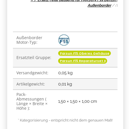
Außenborder
/
∴
Produkteigenschaft
Wert
Außenborder
Motor-Typ:
Parsun F15 Oberes Gehäuse
Ersatzteil Gruppe:
Parsun F15 Reparaturset II
Versandgewicht:
0,05 kg
Artikelgewicht:
0,01
kg
Pack-
Abmessungen (
1,50 × 1,50 × 1,00 cm
Länge × Breite ×
Höhe ):
* Kategorisierung - entspricht nicht dem genauen Maß!