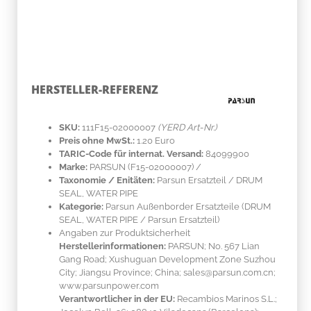
HERSTELLER-REFERENZ
SKU:
111F15-02000007
(YERD Art-Nr.)
Preis ohne MwSt.:
1.20 Euro
TARIC-Code für internat. Versand:
84099900
Marke:
PARSUN
(F15-02000007)
/
Taxonomie / Enitäten:
Parsun Ersatzteil / DRUM
SEAL, WATER PIPE
Kategorie:
Parsun Außenborder Ersatzteile (DRUM
SEAL, WATER PIPE / Parsun Ersatzteil)
Angaben zur Produktsicherheit
Herstellerinformationen:
PARSUN; No. 567 Lian
Gang Road; Xushuguan Development Zone Suzhou
City; Jiangsu Province; China; sales@parsun.com.cn;
www.parsunpower.com
Verantwortlicher in der EU:
Recambios Marinos S.L.;