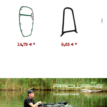
14,79 €
*
9,63 €
*
9