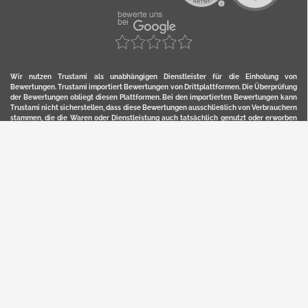
Wir nutzen Trustami als unabhängigen Dienstleister für die Einholung von
Bewertungen. Trustami importiert Bewertungen von Drittplattformen. Die Überprüfung
der Bewertungen obliegt diesen Plattformen. Bei den importierten Bewertungen kann
Trustami nicht sicherstellen, dass diese Bewertungen ausschließlich von Verbrauchern
stammen, die die Waren oder Dienstleistung auch tatsächlich genutzt oder erworben
haben. Weitere Details zur Herkunft und unmittelbaren Nachverfolung bzw. Referenz
der einzelnen Bewertungen, erhalten Sie durch klicken auf das Trustami-Logo.
YERD ist eine eingetragene Marke und ein Online-Shop der Motorgeräte Fischer GmbH
in Lahr/Schwarzwald. Unter der Marke YERD vertreibt das Unternehmen Produkte aus
Garten-, Land-, Forst- und Kommunaltechnik sowie ausgewählte D2C-Produkte.
Hier finden Sie unsern Verkauf auf
Ebay
und
Amazon
. Bitte beachten Sie, dass wir bei
Kaufland, Ebay (motofischtec) bzw. Amazon eventuell andere Konditionen und Preise
haben, als in unserem Lager-Direktverkauf.
Sicher, bequem und flexibel kaufen...