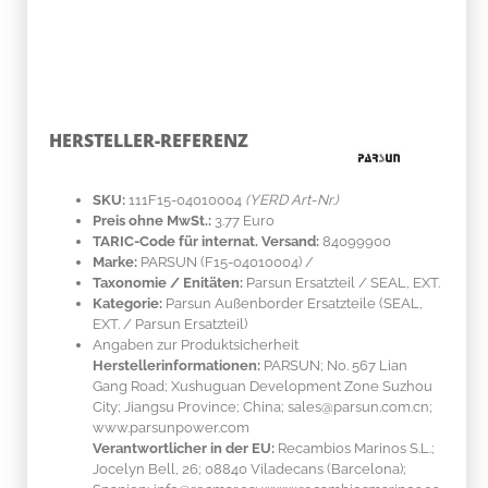
HERSTELLER-REFERENZ
SKU:
111F15-04010004
(YERD Art-Nr.)
Preis ohne MwSt.:
3.77 Euro
TARIC-Code für internat. Versand:
84099900
Marke:
PARSUN
(F15-04010004)
/
Taxonomie / Enitäten:
Parsun Ersatzteil / SEAL, EXT.
Kategorie:
Parsun Außenborder Ersatzteile (SEAL,
EXT. / Parsun Ersatzteil)
Angaben zur Produktsicherheit
Herstellerinformationen:
PARSUN; No. 567 Lian
Gang Road; Xushuguan Development Zone Suzhou
City; Jiangsu Province; China; sales@parsun.com.cn;
www.parsunpower.com
Verantwortlicher in der EU:
Recambios Marinos S.L.;
Jocelyn Bell, 26; 08840 Viladecans (Barcelona);