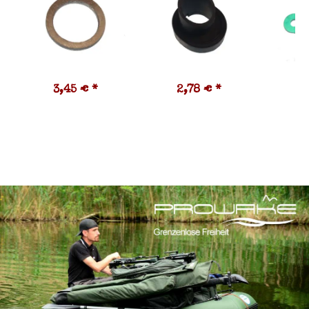
3,45 €
*
2,78 €
*
1