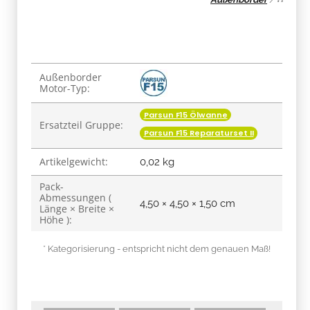
Produkteigenschaft
Wert
Außenborder
Motor-Typ:
Parsun F15 Ölwanne
Ersatzteil Gruppe:
Parsun F15 Reparaturset II
Artikelgewicht:
0,02
kg
Pack-
Abmessungen (
4,50 × 4,50 × 1,50 cm
Länge × Breite ×
Höhe ):
* Kategorisierung - entspricht nicht dem genauen Maß!