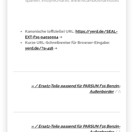
Spanien; info@recmar.es; www.recambiosmarinos.es
Kanonische (offizielle) URL:
https://yerd.de/SEAL-
EXT-F15-04010004
➔
Kurze URL-Schreibweise für Browser-Eingabe:
yerd.de/?a=416
➔
« / Ersatz-Teile passend für PARSUN F15 Benzin-
Außenborder
/
∴
« / Ersatz-Teile passend für PARSUN F15 Benzin-
Außenborder
/
∴