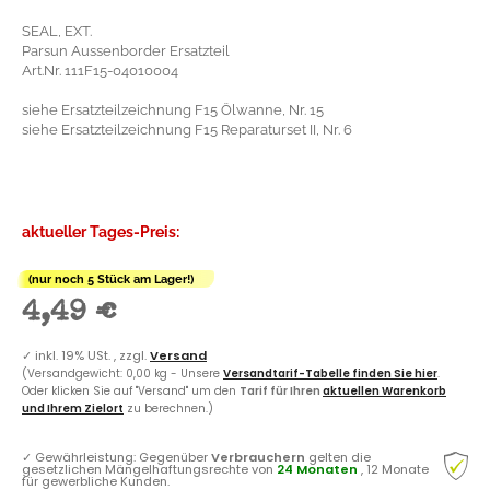
SEAL, EXT.
Parsun Aussenborder Ersatzteil
Art.Nr. 111F15-04010004
siehe Ersatzteilzeichnung F15 Ölwanne, Nr. 15
siehe Ersatzteilzeichnung F15 Reparaturset II, Nr. 6
aktueller Tages-Preis:
(nur noch 5 Stück am Lager!)
4,49 €
✓
inkl. 19% USt. , zzgl.
Versand
(Versandgewicht: 0,00 kg - Unsere
Versandtarif-Tabelle finden Sie hier
.
Oder klicken Sie auf "Versand" um den
Tarif für Ihren
aktuellen Warenkorb
und Ihrem Zielort
zu berechnen.)
✓
Gewährleistung: Gegenüber
Verbrauchern
gelten die
gesetzlichen Mängelhaftungsrechte von
24 Monaten
, 12 Monate
für gewerbliche Kunden.