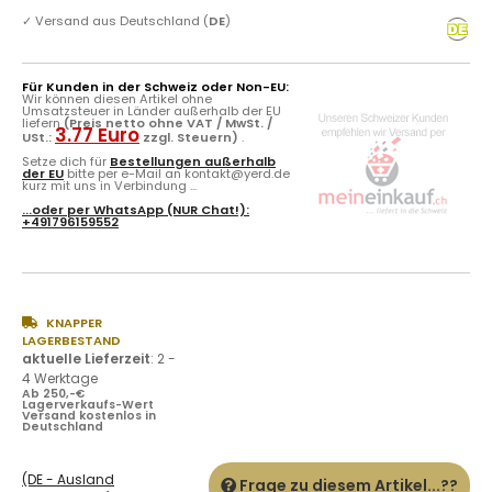
✓
Versand aus Deutschland (
DE
)
Für Kunden in der Schweiz oder Non-EU:
Wir können diesen Artikel ohne
Umsatzsteuer in Länder außerhalb der EU
liefern
(Preis netto ohne VAT / MwSt. /
3.77 Euro
USt.:
zzgl. Steuern)
.
Setze dich für
Bestellungen außerhalb
der EU
bitte per e-Mail an kontakt@yerd.de
kurz mit uns in Verbindung ...
...oder per
WhatsApp
(NUR Chat!):
+491796159552
KNAPPER
LAGERBESTAND
aktuelle Lieferzeit
:
2 -
4 Werktage
Ab 250,-€
Lagerverkaufs-Wert
Versand kostenlos in
Deutschland
(DE - Ausland
Frage zu diesem Artikel...??