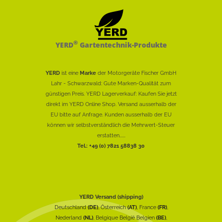
®
YERD
Gartentechnik-Produkte
YERD
ist eine
Marke
der Motorgeräte Fischer GmbH
Lahr - Schwarzwald: Gute Marken-Qualität zum
günstigen Preis. YERD Lagerverkauf: Kaufen Sie jetzt
direkt im YERD Online Shop. Versand ausserhalb der
EU bitte auf Anfrage. Kunden ausserhalb der EU
können wir selbstverständlich die Mehrwert-Steuer
erstatten......
Tel.: +49 (0) 7821 58838 30
YERD Versand (shipping)
Deutschland
(DE)
, Österreich
(AT)
, France
(FR)
,
Nederland
(NL)
, Belgique België Belgien
(BE)
,