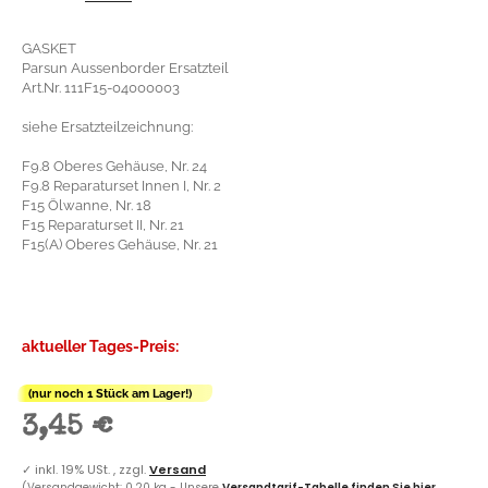
GASKET
Parsun Aussenborder Ersatzteil
Art.Nr. 111F15-04000003
siehe Ersatzteilzeichnung:
F9.8 Oberes Gehäuse, Nr. 24
F9.8 Reparaturset Innen I, Nr. 2
F15 Ölwanne, Nr. 18
F15 Reparaturset II, Nr. 21
F15(A) Oberes Gehäuse, Nr. 21
aktueller Tages-Preis:
(nur noch 1 Stück am Lager!)
3,45 €
✓
inkl. 19% USt. , zzgl.
Versand
(Versandgewicht: 0,20 kg - Unsere
Versandtarif-Tabelle finden Sie hier
.