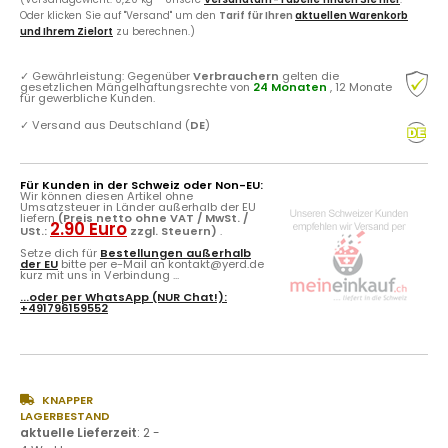
Oder klicken Sie auf "Versand" um den
Tarif für Ihren
aktuellen Warenkorb
und Ihrem Zielort
zu berechnen.)
✓
Gewährleistung: Gegenüber
Verbrauchern
gelten die
gesetzlichen Mängelhaftungsrechte von
24 Monaten
, 12 Monate
für gewerbliche Kunden.
✓
Versand aus Deutschland (
DE
)
Für Kunden in der Schweiz oder Non-EU:
Wir können diesen Artikel ohne
Umsatzsteuer in Länder außerhalb der EU
liefern
(Preis netto ohne VAT / MwSt. /
2.90 Euro
USt.:
zzgl. Steuern)
.
Setze dich für
Bestellungen außerhalb
der EU
bitte per e-Mail an kontakt@yerd.de
kurz mit uns in Verbindung ...
...oder per
WhatsApp
(NUR Chat!):
+491796159552
KNAPPER
LAGERBESTAND
aktuelle Lieferzeit
:
2 -