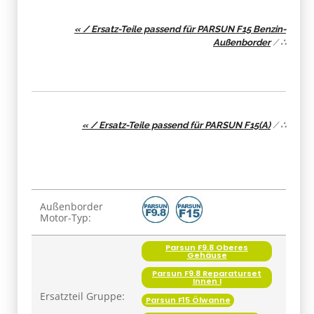
« / Ersatz-Teile passend für PARSUN F15 Benzin-
Außenborder
/
∴
« / Ersatz-Teile passend für PARSUN F15(A)
/
∴
Produkteigenschaft
Wert
Außenborder
Motor-Typ:
Parsun F9.8 Oberes
Gehäuse
Parsun F9.8 Reparaturset
Innen I
Ersatzteil Gruppe:
Parsun F15 Ölwanne