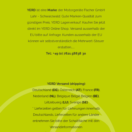
YERD
ist eine
Marke
der Motorgeräte Fischer GmbH
Lahr - Schwarzwald: Gute Marken-Qualität zum
günstigen Preis. YERD Lagerverkauf: Kaufen Sie jetzt
direkt im YERD Online Shop. Versand ausserhalb der
EU bitte auf Anfrage. Kunden ausserhalb der EU
können wir selbstverständlich die Mehrwert-Steuer
erstatten......
Tel.: +49 (0) 7821 58838 30
YERD Versand (shipping)
Deutschland
(DE)
, Österreich
(AT)
, France
(FR)
,
Nederland
(NL)
, Belgique België Belgien
(BE)
,
Lëtzebuerg
(LU)
, Sverige
(SE)
* Lieferzeiten gelten für Lieferungen innerhalb
Deutschlands, Lieferzeiten für andere Länder
entnehmen Sie bitte der Schaltfläche mit den
Versandinformationen