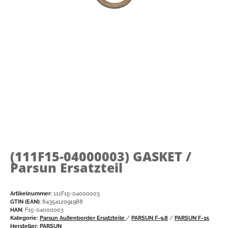
(111F15-04000003)
GASKET /
Parsun Ersatzteil
Artikelnummer:
111F15-04000003
GTIN (EAN):
8435412091988
HAN:
F15-04000003
Kategorie:
Parsun Außenborder Ersatzteile
/
PARSUN F-9.8
/
PARSUN F-15
Hersteller:
PARSUN