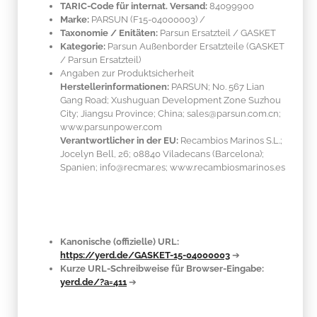
TARIC-Code für internat. Versand:
84099900
Marke:
PARSUN
(F15-04000003)
/
Taxonomie / Enitäten:
Parsun Ersatzteil / GASKET
Kategorie:
Parsun Außenborder Ersatzteile (GASKET
/ Parsun Ersatzteil)
Angaben zur Produktsicherheit
Herstellerinformationen:
PARSUN; No. 567 Lian
Gang Road; Xushuguan Development Zone Suzhou
City; Jiangsu Province; China; sales@parsun.com.cn;
www.parsunpower.com
Verantwortlicher in der EU:
Recambios Marinos S.L.;
Jocelyn Bell, 26; 08840 Viladecans (Barcelona);
Spanien; info@recmar.es; www.recambiosmarinos.es
Kanonische (offizielle) URL:
https://yerd.de/GASKET-15-04000003
➔
Kurze URL-Schreibweise für Browser-Eingabe:
yerd.de/?a=411
➔