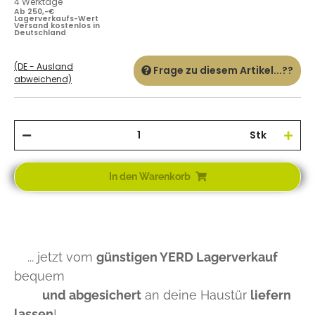
4 Werktage
Ab 250,-€
Lagerverkaufs-Wert
Versand kostenlos in
Deutschland
(DE - Ausland
Frage zu diesem Artikel...??
abweichend)
Stk
In den Warenkorb
... jetzt vom
günstigen YERD Lagerverkauf
bequem
und abgesichert
an deine Haustür
liefern
lassen
!