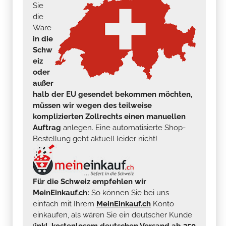
Sie
die
Ware
in die
Schw
eiz
oder
außer
halb der EU gesendet bekommen möchten,
müssen wir wegen des teilweise
komplizierten Zollrechts einen manuellen
Auftrag
anlegen. Eine automatisierte Shop-
Bestellung geht aktuell leider nicht!
Für die Schweiz empfehlen wir
MeinEinkauf.ch:
So können Sie bei uns
einfach mit Ihrem
MeinEinkauf.ch
Konto
einkaufen, als wären Sie ein deutscher Kunde
(
inkl. kostenlosem deutschen Versand ab 250