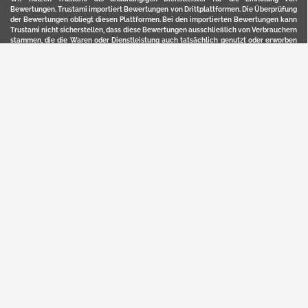
Bewertungen. Trustami importiert Bewertungen von Drittplattformen. Die Überprüfung
der Bewertungen obliegt diesen Plattformen. Bei den importierten Bewertungen kann
Trustami nicht sicherstellen, dass diese Bewertungen ausschließlich von Verbrauchern
stammen, die die Waren oder Dienstleistung auch tatsächlich genutzt oder erworben
haben. Weitere Details zur Herkunft und unmittelbaren Nachverfolung bzw. Referenz
der einzelnen Bewertungen, erhalten Sie durch klicken auf das Trustami-Logo.
YERD ist eine eingetragene Marke und ein Online-Shop der Motorgeräte Fischer GmbH
in Lahr/Schwarzwald. Unter der Marke YERD vertreibt das Unternehmen Produkte aus
Garten-, Land-, Forst- und Kommunaltechnik sowie ausgewählte D2C-Produkte.
Hier finden Sie unsern Verkauf auf
Ebay
und
Amazon
. Bitte beachten Sie, dass wir bei
Kaufland, Ebay (motofischtec) bzw. Amazon eventuell andere Konditionen und Preise
haben, als in unserem Lager-Direktverkauf.
Sicher, bequem und flexibel kaufen...