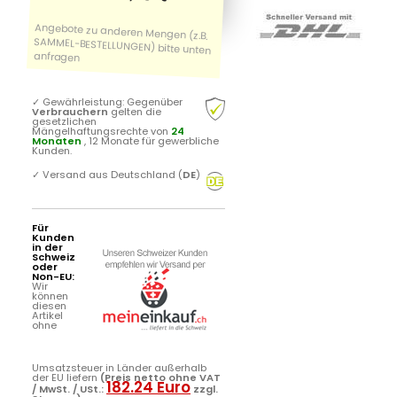
✓
Gewährleistung: Gegenüber
Verbrauchern
gelten die
gesetzlichen
Mängelhaftungsrechte von
24
Monaten
, 12 Monate für gewerbliche
Kunden.
✓
Versand aus Deutschland (
DE
)
Für
Kunden
in der
Schweiz
oder
Non-EU:
Wir
können
diesen
Artikel
ohne
Umsatzsteuer in Länder außerhalb
der EU liefern
(Preis netto ohne VAT
182.24 Euro
/ MwSt. / USt.:
zzgl.