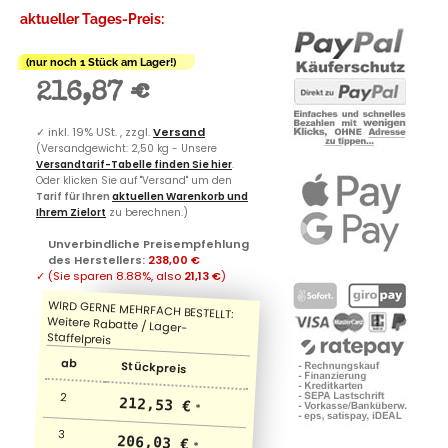
aktueller Tages-Preis:
(nur noch 1 Stück am Lager!)
216,87 €
✓
inkl. 19% USt. , zzgl.
Versand
(Versandgewicht: 2,50 kg - Unsere
Versandtarif-Tabelle finden Sie hier
.
Oder klicken Sie auf "Versand" um den
Tarif für Ihren
aktuellen Warenkorb und
Ihrem Zielort
zu berechnen.)
Unverbindliche Preisempfehlung
des Herstellers
:
238,00 €
✓
(Sie sparen
8.88%
, also
21,13 €
)
ab
Stückpreis
2
212,53 €
*
3
206,03 €
*