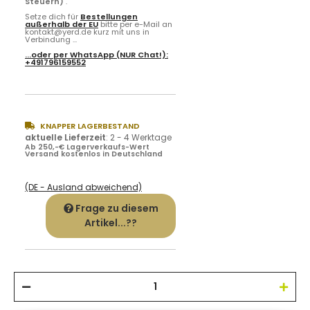
Steuern)
.
Setze dich für
Bestellungen
außerhalb der EU
bitte per e-Mail an
kontakt@yerd.de kurz mit uns in
Verbindung ...
...oder per
WhatsApp
(NUR Chat!):
+491796159552
KNAPPER LAGERBESTAND
aktuelle Lieferzeit
:
2 - 4 Werktage
Ab 250,-€ Lagerverkaufs-Wert
Versand kostenlos in Deutschland
(DE - Ausland abweichend)
Frage zu diesem
Artikel...??