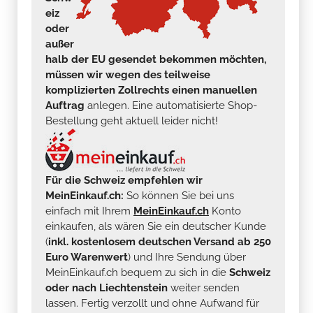
eiz
oder
außer
halb der EU gesendet bekommen möchten,
müssen wir wegen des teilweise
komplizierten Zollrechts einen manuellen
Auftrag
anlegen. Eine automatisierte Shop-
Bestellung geht aktuell leider nicht!
Für die Schweiz empfehlen wir
MeinEinkauf.ch:
So können Sie bei uns
einfach mit Ihrem
MeinEinkauf.ch
Konto
einkaufen, als wären Sie ein deutscher Kunde
(
inkl. kostenlosem deutschen Versand ab 250
Euro Warenwert
) und Ihre Sendung über
MeinEinkauf.ch bequem zu sich in die
Schweiz
oder nach Liechtenstein
weiter senden
lassen. Fertig verzollt und ohne Aufwand für