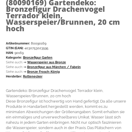
(80090169)
Gartendeko:
Bronzefigur Drachenvogel
Terrador klein,
Wasserspeier/Brunnen, 20 cm
hoch
Artikelnummer:
80090169
GTIN (EAN):
4030753023595
HAN:
90169
Kategorie:
Bronzefigur Garten
Siehe auch:
⇒
Wasserspeier aus Bronze
Siehe auch:
⇒
Bronzefigur aus Märchen / Fabeln
Siehe auch:
⇒
Bronze Frosch-König
Hersteller:
Rottenecker
Gartendeko: Bronzefigur Drachenvogel Terrador klein,
Wasserspeier/Brunnen, 20 cm hoch
Diese Bronzefigur ist hochwertig von Hand gefertigt. Da alle unsere
Produkte in Handarbeit hergestellt werden, kommt es zu
minimalen Abweichungen der Größenangaben. Somit erhalten sie
ein einmaliges und unverwechselbares Unikat. Wasser lässt sich
nahezu in jedem Garten einbringen. Nicht nur optisch faszinieren
die Wasserspeier, sondern auch in der Praxis. Das Plätschern von