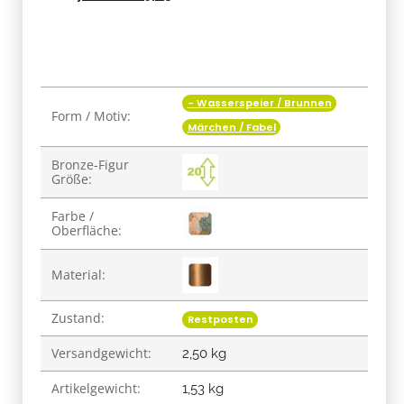
- Wasserspeier / Brunnen
Produkteigenschaft
Wert
Form / Motiv:
Märchen / Fabel
Bronze-Figur
Größe:
Farbe /
Oberfläche:
Material:
Zustand:
Restposten
Versandgewicht:
2,50 kg
Artikelgewicht:
1,53
kg