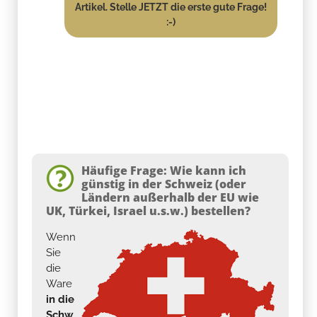
Artikel. Stelle JETZT die erste gute Frage!
:-)
Häufige Frage: Wie kann ich
günstig in der Schweiz (oder
Ländern außerhalb der EU wie
UK, Türkei, Israel u.s.w.) bestellen?
Wenn
Sie
die
Ware
in die
Schw