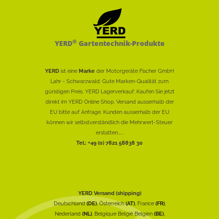
®
YERD
Gartentechnik-Produkte
YERD
ist eine
Marke
der Motorgeräte Fischer GmbH
Lahr - Schwarzwald: Gute Marken-Qualität zum
günstigen Preis. YERD Lagerverkauf: Kaufen Sie jetzt
direkt im YERD Online Shop. Versand ausserhalb der
EU bitte auf Anfrage. Kunden ausserhalb der EU
können wir selbstverständlich die Mehrwert-Steuer
erstatten......
Tel.: +49 (0) 7821 58838 30
YERD Versand (shipping)
Deutschland
(DE)
, Österreich
(AT)
, France
(FR)
,
Nederland
(NL)
, Belgique België Belgien
(BE)
,