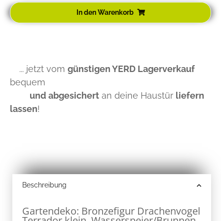
In den Warenkorb
... jetzt vom
günstigen YERD Lagerverkauf
bequem
und abgesichert
an deine Haustür
liefern
lassen
!
Beschreibung
Gartendeko: Bronzefigur Drachenvogel
Terrador klein, Wasserspeier/Brunnen,