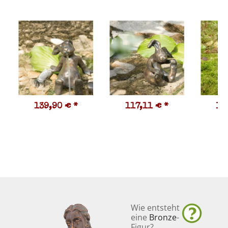
139,90 €
*
117,11 €
*
11
Wie entsteht
eine
Bronze
-
Figur?