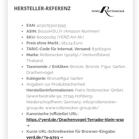
HERSTELLER-REFERENZ
EAN:
4030753023595
ASIN:
B0110HSUJY
(Amazon Nummer)
SKU:
80090169
(YERD Art-Nr.)
Preis ohne MwSt.:
182.24 Euro
TARIC-Code für internat. Versand:
83062900
Marke:
Rottenecker
(90169)
/ Herkunftsland
Thailand
Taxonomie / Enitäten:
Bronze
, Bronze, Figur, Garten,
Drachenvogel
Kategorie:
Bronzefigur Garten
Angaben zur Produktsicherheit
Herstellerinformationen:
Patric Rottenecker GmbH;
Gewerbestraße 9a; 77749 Hohberg-
Niederschopfheim; Germany; info@rottenecker-
group.de; www.rottenecker-group.de/
Kanonische (offizielle) URL:
https://yerd.de/Drachenvogel-Terrador-klein-wsp
➔
Kurze URL-Schreibweise für Browser-Eingabe:
yerd.de/?a=9703
➔