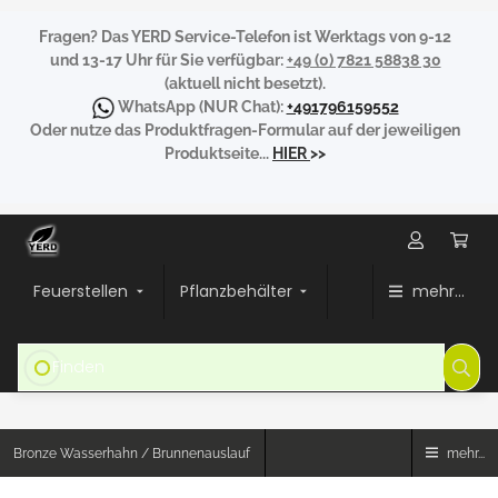
Fragen?
Das YERD Service-Telefon ist Werktags von 9-12
und 13-17 Uhr für Sie verfügbar:
+49 (0) 7821 58838 30
(aktuell nicht besetzt).
WhatsApp
(NUR Chat):
+491796159552
Oder nutze das Produktfragen-Formular auf der jeweiligen
Produktseite...
HIER
>>
Feuerstellen
Pflanzbehälter
mehr...
Bronze Wasserhahn / Brunnenauslauf
mehr...