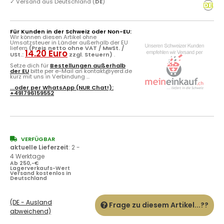
✓
Versand aus Deutschland (
DE
)
Für Kunden in der Schweiz oder Non-EU:
Wir können diesen Artikel ohne
Umsatzsteuer in Länder außerhalb der EU
liefern
(Preis netto ohne VAT / MwSt. /
14.20 Euro
USt.:
zzgl. Steuern)
.
Setze dich für
Bestellungen außerhalb
der EU
bitte per e-Mail an kontakt@yerd.de
kurz mit uns in Verbindung ...
...oder per
WhatsApp
(NUR Chat!):
+491796159552
VERFÜGBAR
aktuelle Lieferzeit
:
2 -
4 Werktage
Ab 250,-€
Lagerverkaufs-Wert
Versand kostenlos in
Deutschland
(DE - Ausland
Frage zu diesem Artikel...??
abweichend)