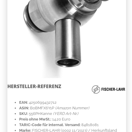
HERSTELLER-REFERENZ
EAN:
4250699432712
ASIN:
B0BMFX6Y1P
(Amazon Nummer)
SKU:
556PHKanne
(YERD Art-Nr.)
Preis ohne MwSt.:
14.20 Euro
TARIC-Code für internat. Versand:
84818081
Marke:
FISCHER-LAHR
(0002 11/2023)
/ Herkunftsland