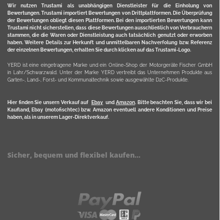
Wir nutzen Trustami als unabhängigen Dienstleister für die Einholung von
Bewertungen. Trustami importiert Bewertungen von Drittplattformen. Die Überprüfung
der Bewertungen obliegt diesen Plattformen. Bei den importierten Bewertungen kann
Trustami nicht sicherstellen, dass diese Bewertungen ausschließlich von Verbrauchern
stammen, die die Waren oder Dienstleistung auch tatsächlich genutzt oder erworben
haben. Weitere Details zur Herkunft und unmittelbaren Nachverfolung bzw. Referenz
der einzelnen Bewertungen, erhalten Sie durch klicken auf das Trustami-Logo.
YERD ist eine eingetragene Marke und ein Online-Shop der Motorgeräte Fischer GmbH
in Lahr/Schwarzwald. Unter der Marke YERD vertreibt das Unternehmen Produkte aus
Garten-, Land-, Forst- und Kommunaltechnik sowie ausgewählte D2C-Produkte.
Hier finden Sie unsern Verkauf auf
Ebay
und
Amazon
. Bitte beachten Sie, dass wir bei
Kaufland, Ebay (motofischtec) bzw. Amazon eventuell andere Konditionen und Preise
haben, als in unserem Lager-Direktverkauf.
Sicher, bequem und flexibel kaufen...