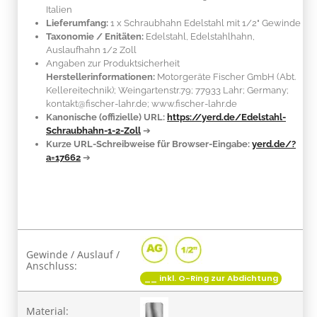
Italien
Lieferumfang:
1 x Schraubhahn Edelstahl mit 1/2" Gewinde
Taxonomie / Enitäten:
Edelstahl
, Edelstahlhahn,
Auslaufhahn 1/2 Zoll
Angaben zur Produktsicherheit
Herstellerinformationen:
Motorgeräte Fischer GmbH (Abt.
Kellereitechnik); Weingartenstr.79; 77933 Lahr; Germany;
kontakt@fischer-lahr.de; www.fischer-lahr.de
Kanonische (offizielle) URL:
https://yerd.de/Edelstahl-
Schraubhahn-1-2-Zoll
➔
Kurze URL-Schreibweise für Browser-Eingabe:
yerd.de/?
a=17662
➔
Produkteigenschaft
Wert
Gewinde / Auslauf /
Anschluss:
__ inkl. O-Ring zur Abdichtung
Material: