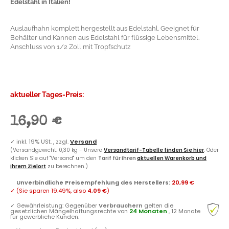
Edelstahl in Italien!
Auslaufhahn komplett hergestellt aus Edelstahl. Geeignet für
Behälter und Kannen aus Edelstahl für flüssige Lebensmittel.
Anschluss von 1/2 Zoll mit Tropfschutz
aktueller Tages-Preis:
16,90 €
✓
inkl. 19% USt. , zzgl.
Versand
(Versandgewicht: 0,30 kg - Unsere
Versandtarif-Tabelle finden Sie hier
. Oder
klicken Sie auf "Versand" um den
Tarif für Ihren
aktuellen Warenkorb und
Ihrem Zielort
zu berechnen.)
Unverbindliche Preisempfehlung des Herstellers
:
20,99 €
✓
(Sie sparen
19.49%
, also
4,09 €
)
✓
Gewährleistung: Gegenüber
Verbrauchern
gelten die
gesetzlichen Mängelhaftungsrechte von
24 Monaten
, 12 Monate
für gewerbliche Kunden.