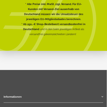
* Alle Preise inkl. MwSt. zzgl. Versand. Für EU-
Kunden mit Versand-Ziel ausserhalb von
Deutschland müssen wir die Umsatzsteuer des
jeweiligen EU-Mitgliedsstaates berechnen.
* Ab 250,-€ Shop-Bestellwert versandkostenfrei in
Deutschland
und in den beim jeweiligen Artikel als
versandfrei gekennzeichneten Ländern!
Informationen