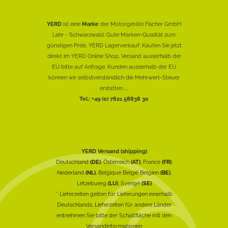
YERD
ist eine
Marke
der Motorgeräte Fischer GmbH
Lahr - Schwarzwald: Gute Marken-Qualität zum
günstigen Preis. YERD Lagerverkauf: Kaufen Sie jetzt
direkt im YERD Online Shop. Versand ausserhalb der
EU bitte auf Anfrage. Kunden ausserhalb der EU
können wir selbstverständlich die Mehrwert-Steuer
erstatten......
Tel.: +49 (0) 7821 58838 30
YERD Versand (shipping)
Deutschland
(DE)
, Österreich
(AT)
, France
(FR)
,
Nederland
(NL)
, Belgique België Belgien
(BE)
,
Lëtzebuerg
(LU)
, Sverige
(SE)
* Lieferzeiten gelten für Lieferungen innerhalb
Deutschlands, Lieferzeiten für andere Länder
entnehmen Sie bitte der Schaltfläche mit den
Versandinformationen