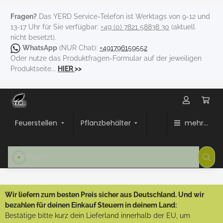
Fragen?
Das YERD Service-Telefon ist Werktags von 9-12 und
13-17 Uhr für Sie verfügbar:
+49 (0) 7821 58838 30
(aktuell
nicht besetzt).
WhatsApp
(NUR Chat):
+491796159552
Oder nutze das Produktfragen-Formular auf der jeweiligen
Produktseite...
HIER
>>
Feuerstellen
Pflanzbehälter
mehr...
Wir liefern zum besten Preis sicher aus Deutschland. Und wir
bezahlen für deinen Einkauf Steuern in deinem Land:
Bestätige bitte kurz dein Lieferland innerhalb der EU, um