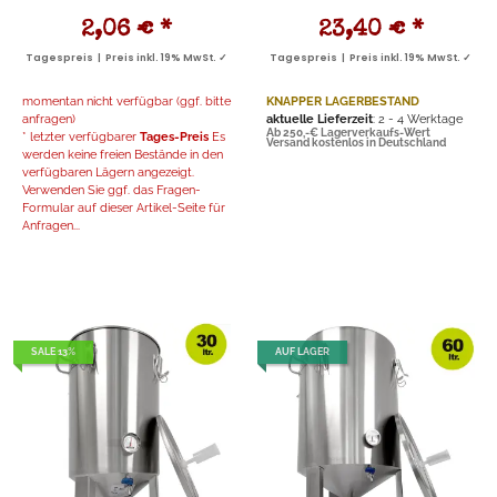
2,06 €
*
23,40 €
*
Tagespreis | Preis inkl. 19% MwSt. ✓
Tagespreis | Preis inkl. 19% MwSt. ✓
momentan nicht verfügbar (ggf. bitte
KNAPPER LAGERBESTAND
anfragen)
aktuelle Lieferzeit
: 2 - 4 Werktage
Ab 250,-€ Lagerverkaufs-Wert
* letzter verfügbarer
Tages-Preis
Es
Versand kostenlos in Deutschland
werden keine freien Bestände in den
verfügbaren Lägern angezeigt.
Verwenden Sie ggf. das Fragen-
Formular auf dieser Artikel-Seite für
Anfragen...
SALE 13%
AUF LAGER