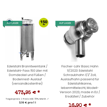
AUF LAGER
AUF LAGER
Edelstahl Branntweintank /
Fischer-Lahr Basic Hahn
Edelstahl-Fass 150 Liter mit
11/2023: Edelstahl
Domdeckel und Füßen /
Schraubhahn 1/2" Zoll,
Bodenrest-Auslauf
Auslaufhahn passend für
(versandkostenfrei)
Edelstahlkanne,
lebenmittelecht, Modell-
Version 2023, made in EU /
473,95 €
*
Ersatzteil / Zubehör
Tagespreis | Preis inkl. 19% MwSt. ✓
3,16 € pro 1 l
16,90 €
*