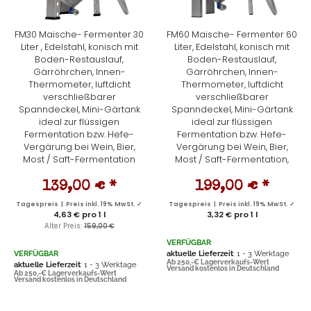
FM30 Maische- Fermenter 30
FM60 Maische- Fermenter 60
Liter , Edelstahl, konisch mit
Liter, Edelstahl, konisch mit
Boden-Restauslauf,
Boden-Restauslauf,
Gärröhrchen, Innen-
Gärröhrchen, Innen-
Thermometer, luftdicht
Thermometer, luftdicht
verschließbarer
verschließbarer
Spanndeckel, Mini-Gärtank
Spanndeckel, Mini-Gärtank
ideal zur flüssigen
ideal zur flüssigen
Fermentation bzw. Hefe-
Fermentation bzw. Hefe-
Vergärung bei Wein, Bier,
Vergärung bei Wein, Bier,
Most / Saft-Fermentation
Most / Saft-Fermentation,
139,00 €
*
199,00 €
*
Tagespreis | Preis inkl. 19% MwSt. ✓
Tagespreis | Preis inkl. 19% MwSt. ✓
4,63 € pro 1 l
3,32 € pro 1 l
Alter Preis:
159,00 €
VERFÜGBAR
VERFÜGBAR
aktuelle Lieferzeit
: 1 - 3 Werktage
Ab 250,-€ Lagerverkaufs-Wert
aktuelle Lieferzeit
: 1 - 3 Werktage
Versand kostenlos in Deutschland
Ab 250,-€ Lagerverkaufs-Wert
Versand kostenlos in Deutschland