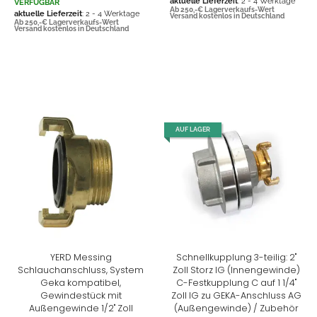
aktuelle Lieferzeit
: 2 - 4 Werktage
VERFÜGBAR
Ab 250,-€ Lagerverkaufs-Wert
aktuelle Lieferzeit
: 2 - 4 Werktage
Versand kostenlos in Deutschland
Ab 250,-€ Lagerverkaufs-Wert
Versand kostenlos in Deutschland
AUF LAGER
YERD Messing
Schnellkupplung 3-teilig: 2"
Schlauchanschluss, System
Zoll Storz IG (Innengewinde)
Geka kompatibel,
C-Festkupplung C auf 1 1/4"
Gewindestück mit
Zoll IG zu GEKA-Anschluss AG
Außengewinde 1/2" Zoll
(Außengewinde) / Zubehör