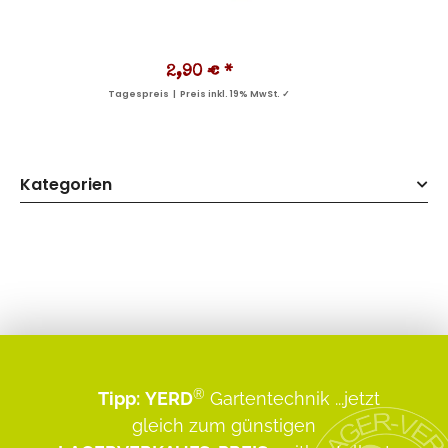
2,90 €
*
Tagespreis | Preis inkl. 19% MwSt. ✓
Kategorien
®
Tipp:
YERD
Gartentechnik
...jetzt
gleich zum günstigen