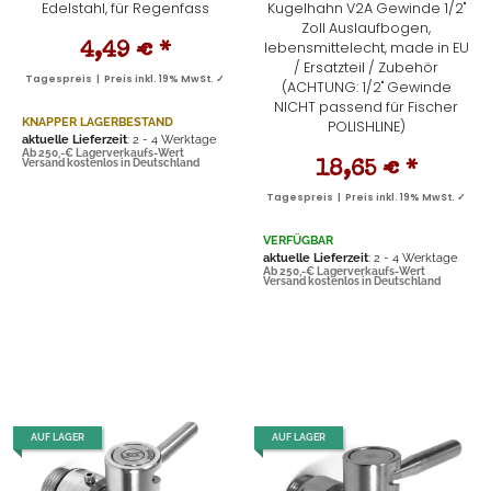
Edelstahl, für Regenfass
Kugelhahn V2A Gewinde 1/2"
Zoll Auslaufbogen,
lebensmittelecht, made in EU
4,49 €
*
/ Ersatzteil / Zubehör
Tagespreis | Preis inkl. 19% MwSt. ✓
(ACHTUNG: 1/2" Gewinde
NICHT passend für Fischer
KNAPPER LAGERBESTAND
POLISHLINE)
aktuelle Lieferzeit
: 2 - 4 Werktage
Ab 250,-€ Lagerverkaufs-Wert
Versand kostenlos in Deutschland
18,65 €
*
Tagespreis | Preis inkl. 19% MwSt. ✓
VERFÜGBAR
aktuelle Lieferzeit
: 2 - 4 Werktage
Ab 250,-€ Lagerverkaufs-Wert
Versand kostenlos in Deutschland
AUF LAGER
AUF LAGER