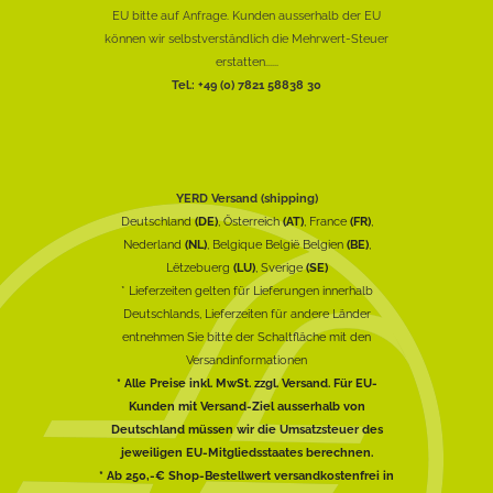
EU bitte auf Anfrage. Kunden ausserhalb der EU
können wir selbstverständlich die Mehrwert-Steuer
erstatten......
Tel.: +49 (0) 7821 58838 30
YERD Versand (shipping)
Deutschland
(DE)
, Österreich
(AT)
, France
(FR)
,
Nederland
(NL)
, Belgique België Belgien
(BE)
,
Lëtzebuerg
(LU)
, Sverige
(SE)
* Lieferzeiten gelten für Lieferungen innerhalb
Deutschlands, Lieferzeiten für andere Länder
entnehmen Sie bitte der Schaltfläche mit den
Versandinformationen
* Alle Preise inkl. MwSt. zzgl. Versand. Für EU-
Kunden mit Versand-Ziel ausserhalb von
Deutschland müssen wir die Umsatzsteuer des
jeweiligen EU-Mitgliedsstaates berechnen.
* Ab 250,-€ Shop-Bestellwert versandkostenfrei in