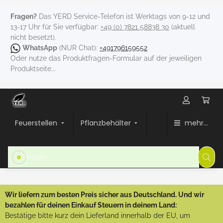
Fragen?
Das YERD Service-Telefon ist Werktags von 9-12 und
13-17 Uhr für Sie verfügbar:
+49 (0) 7821 58838 30
(aktuell
nicht besetzt).
WhatsApp
(NUR Chat):
+491796159552
Oder nutze das Produktfragen-Formular auf der jeweiligen
Produktseite...
Feuerstellen
Pflanzbehälter
mehr...
Wir liefern zum besten Preis sicher aus Deutschland. Und wir
bezahlen für deinen Einkauf Steuern in deinem Land:
Bestätige bitte kurz dein Lieferland innerhalb der EU, um