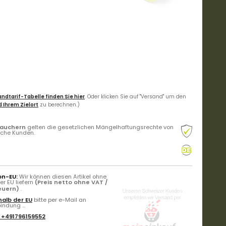
ndtarif-Tabelle finden Sie hier
. Oder klicken Sie auf "Versand" um den
 Ihrem Zielort
zu berechnen.)
rauchern
gelten die gesetzlichen Mängelhaftungsrechte von
liche Kunden.
on-EU:
Wir können diesen Artikel ohne
r EU liefern
(Preis netto ohne VAT /
teuern)
.
alb der EU
bitte per e-Mail an
ndung ...
:
+491796159552