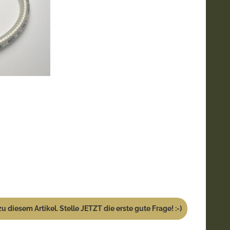
u diesem Artikel. Stelle JETZT die erste gute Frage! :-)