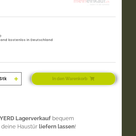
e
and kostenlos in Deutschland
Stk
In den Warenkorb
 YERD Lagerverkauf
bequem
 deine Haustür
liefern lassen
!