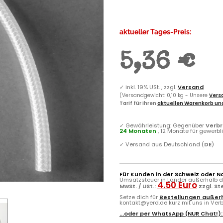
aktueller Tages-Preis:
5,36 €
✓
inkl. 19% USt. , zzgl.
Versand
(Versandgewicht: 0,10 kg - Unsere
Versa
Tarif für Ihren
aktuellen Warenkorb und
✓
Gewährleistung: Gegenüber
Verb
24 Monaten
, 12 Monate für gewerb
✓
Versand aus Deutschland (
DE
)
Für Kunden in der Schweiz oder N
Umsatzsteuer in Länder außerhalb de
4.50 Euro
MwSt. / USt.:
zzgl. S
Setze dich für
Bestellungen außerh
kontakt@yerd.de kurz mit uns in Verbi
...oder per
WhatsApp
(NUR Chat!)