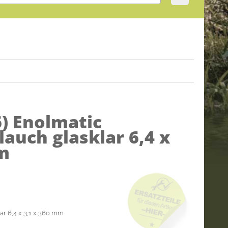
6)
Enolmatic
uch glasklar 6,4 x
mm
r 6,4 x 3,1 x 360 mm