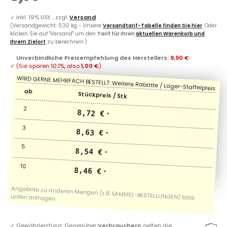
✓
inkl. 19% USt. , zzgl.
Versand
(Versandgewicht: 0,30 kg - Unsere
Versandtarif-Tabelle finden Sie hier
. Oder
klicken Sie auf "Versand" um den
Tarif für Ihren
aktuellen Warenkorb und
Ihrem Zielort
zu berechnen.)
Unverbindliche Preisempfehlung des Herstellers
:
9,90 €
✓
(Sie sparen
10.1%
, also
1,00 €
)
ab
Stückpreis / Stk
2
8,72 €
*
3
8,63 €
*
5
8,54 €
*
10
8,46 €
*
✓
Gewährleistung: Gegenüber
Verbrauchern
gelten die