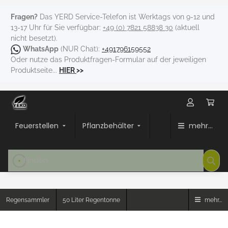
Fragen?
Das YERD Service-Telefon ist Werktags von 9-12 und
13-17 Uhr für Sie verfügbar:
+49 (0) 7821 58838 30
(aktuell
nicht besetzt).
WhatsApp
(NUR Chat):
+491796159552
Oder nutze das Produktfragen-Formular auf der jeweiligen
Produktseite...
HIER
>>
Feuerstellen
Pflanzbehälter
mehr...
Regensammler
50 Liter Regentonne
mehr...