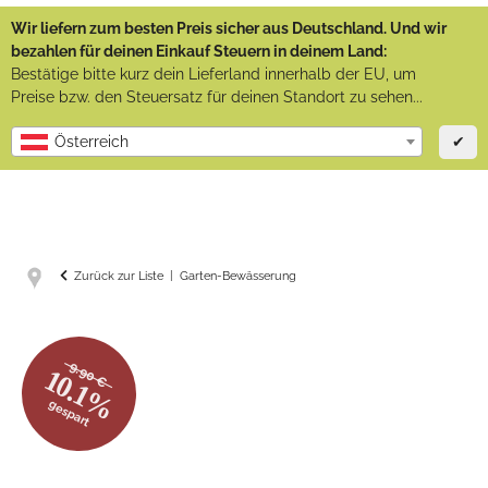
Wir liefern zum besten Preis sicher aus Deutschland. Und wir
bezahlen für deinen Einkauf Steuern in deinem Land:
Bestätige bitte kurz dein Lieferland innerhalb der EU, um
Preise bzw. den Steuersatz für deinen Standort zu sehen...
✔
Österreich
Zurück zur Liste
Garten-Bewässerung
9.90 €
10.1%
gespart