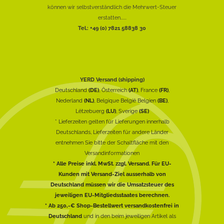
können wir selbstverständlich die Mehrwert-Steuer
erstatten......
Tel.: +49 (0) 7821 58838 30
YERD Versand (shipping)
Deutschland
(DE)
, Österreich
(AT)
, France
(FR)
,
Nederland
(NL)
, Belgique België Belgien
(BE)
,
Lëtzebuerg
(LU)
, Sverige
(SE)
* Lieferzeiten gelten für Lieferungen innerhalb
Deutschlands, Lieferzeiten für andere Länder
entnehmen Sie bitte der Schaltfläche mit den
Versandinformationen
* Alle Preise inkl. MwSt. zzgl. Versand. Für EU-
Kunden mit Versand-Ziel ausserhalb von
Deutschland müssen wir die Umsatzsteuer des
jeweiligen EU-Mitgliedsstaates berechnen.
* Ab 250,-€ Shop-Bestellwert versandkostenfrei in
Deutschland
und in den beim jeweiligen Artikel als