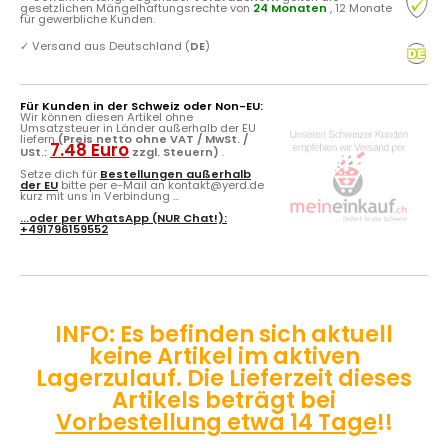
gesetzlichen Mängelhaftungsrechte von
24 Monaten
, 12 Monate
für gewerbliche Kunden.
✓
Versand aus Deutschland (
DE
)
Für Kunden in der Schweiz oder Non-EU:
Wir können diesen Artikel ohne
Umsatzsteuer in Länder außerhalb der EU
liefern
(Preis netto ohne VAT / MwSt. /
7.48 Euro
USt.:
zzgl. Steuern)
.
Setze dich für
Bestellungen außerhalb
der EU
bitte per e-Mail an kontakt@yerd.de
kurz mit uns in Verbindung ...
...oder per
WhatsApp
(NUR Chat!):
+491796159552
INFO: Es befinden sich aktuell
keine Artikel im aktiven
Lagerzulauf. Die Lieferzeit dieses
Artikels beträgt bei
Vorbestellung etwa 14 Tage
!!