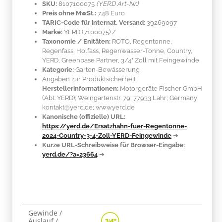
SKU:
8107100075
(YERD Art-Nr.)
Preis ohne MwSt.:
7.48 Euro
TARIC-Code für internat. Versand:
39269097
Marke:
YERD
(7100075)
/
Taxonomie / Enitäten:
ROTO, Regentonne,
Regenfass, Holfass, Regenwasser-Tonne, Country,
YERD, Greenbase Partner, 3/4" Zoll mit Feingewinde
Kategorie:
Garten-Bewässerung
Angaben zur Produktsicherheit
Herstellerinformationen:
Motorgeräte Fischer GmbH
(Abt. YERD); Weingartenstr. 79; 77933 Lahr; Germany;
kontakt@yerd.de; www.yerd.de
Kanonische (offizielle) URL:
https://yerd.de/Ersatzhahn-fuer-Regentonne-
2024-Country-3-4-Zoll-YERD-Feingewinde
➔
Kurze URL-Schreibweise für Browser-Eingabe:
yerd.de/?a=23664
➔
Gewinde /
Produkteigenschaft
Wert
Auslauf /