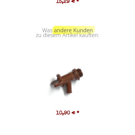
15,29 €
*
Was
andere Kunden
zu diesem Artikel kauften:
10,90 €
*