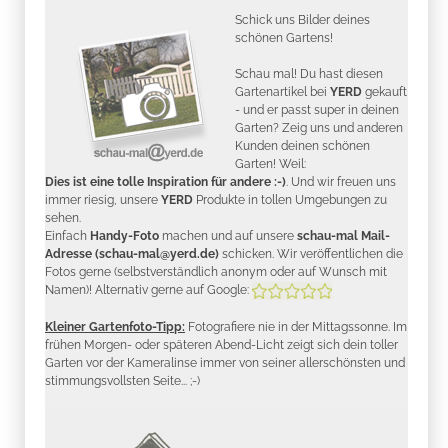
Schick uns Bilder deines
schönen Gartens!
Schau mal! Du hast diesen
Gartenartikel bei
YERD
gekauft
- und er passt super in deinen
Garten? Zeig uns und anderen
Kunden deinen schönen
Garten! Weil:
Dies ist eine tolle Inspiration für andere :-)
. Und wir freuen uns
immer riesig, unsere
YERD
Produkte in tollen Umgebungen zu
sehen.
Einfach
Handy-Foto
machen und auf unsere
schau-mal Mail-
Adresse (schau-mal@yerd.de)
schicken. Wir veröffentlichen die
Fotos gerne (selbstverständlich anonym oder auf Wunsch mit
Namen)! Alternativ gerne auf Google:
Kleiner Gartenfoto-Tipp:
Fotografiere nie in der Mittagssonne. Im
frühen Morgen- oder späteren Abend-Licht zeigt sich dein toller
Garten vor der Kameralinse immer von seiner allerschönsten und
stimmungsvollsten Seite... ;-)