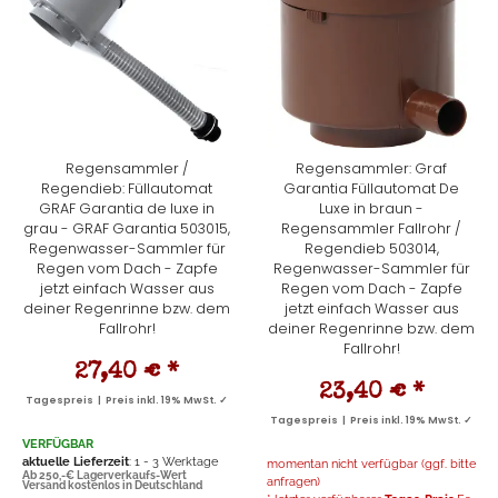
Regensammler /
Regensammler: Graf
Regendieb: Füllautomat
Garantia Füllautomat De
GRAF Garantia de luxe in
Luxe in braun -
grau - GRAF Garantia 503015,
Regensammler Fallrohr /
Regenwasser-Sammler für
Regendieb 503014,
Regen vom Dach - Zapfe
Regenwasser-Sammler für
jetzt einfach Wasser aus
Regen vom Dach - Zapfe
deiner Regenrinne bzw. dem
jetzt einfach Wasser aus
Fallrohr!
deiner Regenrinne bzw. dem
Fallrohr!
27,40 €
*
23,40 €
*
Tagespreis | Preis inkl. 19% MwSt. ✓
Tagespreis | Preis inkl. 19% MwSt. ✓
VERFÜGBAR
aktuelle Lieferzeit
: 1 - 3 Werktage
momentan nicht verfügbar (ggf. bitte
Ab 250,-€ Lagerverkaufs-Wert
anfragen)
Versand kostenlos in Deutschland