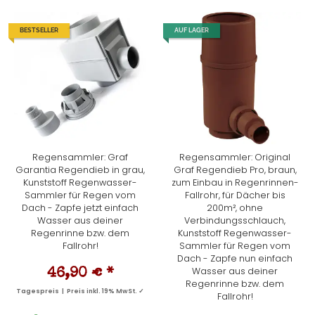
BESTSELLER
AUF LAGER
Regensammler: Graf
Regensammler: Original
Garantia Regendieb in grau,
Graf Regendieb Pro, braun,
Kunststoff Regenwasser-
zum Einbau in Regenrinnen-
Sammler für Regen vom
Fallrohr, für Dächer bis
Dach - Zapfe jetzt einfach
200m², ohne
Wasser aus deiner
Verbindungsschlauch,
Regenrinne bzw. dem
Kunststoff Regenwasser-
Fallrohr!
Sammler für Regen vom
Dach - Zapfe nun einfach
Wasser aus deiner
46,90 €
*
Regenrinne bzw. dem
Tagespreis | Preis inkl. 19% MwSt. ✓
Fallrohr!