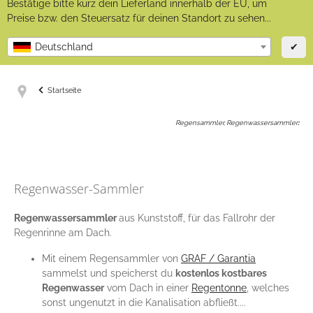
Bestätige bitte kurz dein Lieferland innerhalb der EU, um
Preise bzw. den Steuersatz für deinen Standort zu sehen...
✔
Deutschland
Startseite
Regensammler, Regenwassersammler
:
Regenwasser-Sammler
Regenwassersammler
aus Kunststoff, für das Fallrohr der
Regenrinne am Dach.
Mit einem Regensammler von
GRAF / Garantia
sammelst und speicherst du
kostenlos kostbares
Regenwasser
vom Dach in einer
Regentonne
, welches
sonst ungenutzt in die Kanalisation abfließt....