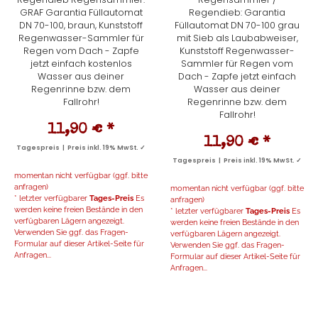
GRAF Garantia Füllautomat
Regendieb: Garantia
DN 70-100, braun, Kunststoff
Füllautomat DN 70-100 grau
Regenwasser-Sammler für
mit Sieb als Laubabweiser,
Regen vom Dach - Zapfe
Kunststoff Regenwasser-
jetzt einfach kostenlos
Sammler für Regen vom
Wasser aus deiner
Dach - Zapfe jetzt einfach
Regenrinne bzw. dem
Wasser aus deiner
Fallrohr!
Regenrinne bzw. dem
Fallrohr!
11,90 €
*
11,90 €
*
Tagespreis | Preis inkl. 19% MwSt. ✓
Tagespreis | Preis inkl. 19% MwSt. ✓
momentan nicht verfügbar (ggf. bitte
anfragen)
momentan nicht verfügbar (ggf. bitte
* letzter verfügbarer
Tages-Preis
Es
anfragen)
werden keine freien Bestände in den
* letzter verfügbarer
Tages-Preis
Es
verfügbaren Lägern angezeigt.
werden keine freien Bestände in den
Verwenden Sie ggf. das Fragen-
verfügbaren Lägern angezeigt.
Formular auf dieser Artikel-Seite für
Verwenden Sie ggf. das Fragen-
Anfragen...
Formular auf dieser Artikel-Seite für
Anfragen...