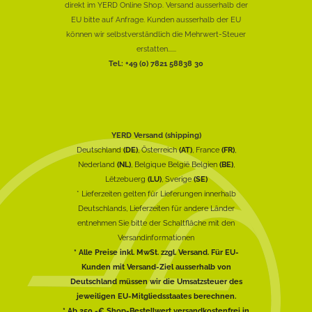
direkt im YERD Online Shop. Versand ausserhalb der
EU bitte auf Anfrage. Kunden ausserhalb der EU
können wir selbstverständlich die Mehrwert-Steuer
erstatten......
Tel.: +49 (0) 7821 58838 30
YERD Versand (shipping)
Deutschland
(DE)
, Österreich
(AT)
, France
(FR)
,
Nederland
(NL)
, Belgique België Belgien
(BE)
,
Lëtzebuerg
(LU)
, Sverige
(SE)
* Lieferzeiten gelten für Lieferungen innerhalb
Deutschlands, Lieferzeiten für andere Länder
entnehmen Sie bitte der Schaltfläche mit den
Versandinformationen
* Alle Preise inkl. MwSt. zzgl. Versand. Für EU-
Kunden mit Versand-Ziel ausserhalb von
Deutschland müssen wir die Umsatzsteuer des
jeweiligen EU-Mitgliedsstaates berechnen.
* Ab 250,-€ Shop-Bestellwert versandkostenfrei in