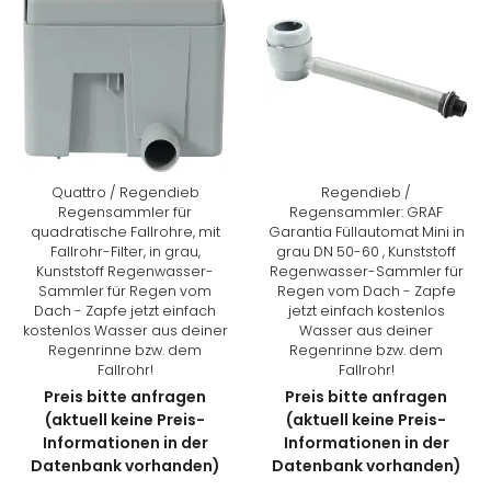
Quattro / Regendieb
Regendieb /
Regensammler für
Regensammler: GRAF
quadratische Fallrohre, mit
Garantia Füllautomat Mini in
Fallrohr-Filter, in grau,
grau DN 50-60 , Kunststoff
Kunststoff Regenwasser-
Regenwasser-Sammler für
Sammler für Regen vom
Regen vom Dach - Zapfe
Dach - Zapfe jetzt einfach
jetzt einfach kostenlos
kostenlos Wasser aus deiner
Wasser aus deiner
Regenrinne bzw. dem
Regenrinne bzw. dem
Fallrohr!
Fallrohr!
Preis bitte anfragen
Preis bitte anfragen
(aktuell keine Preis-
(aktuell keine Preis-
Informationen in der
Informationen in der
Datenbank vorhanden)
Datenbank vorhanden)