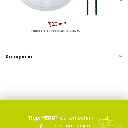
7,10 €
*
Tagespreis | Preis inkl. 19% MwSt. ✓
Kategorien
®
Tipp:
YERD
Gartentechnik
...jetzt
gleich zum günstigen