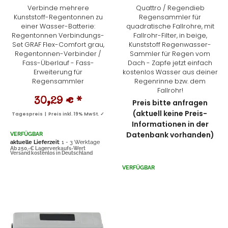
Verbinde mehrere
Quattro / Regendieb
Kunststoff-Regentonnen zu
Regensammler für
einer Wasser-Batterie:
quadratische Fallrohre, mit
Regentonnen Verbindungs-
Fallrohr-Filter, in beige,
Set GRAF Flex-Comfort grau,
Kunststoff Regenwasser-
Regentonnen-Verbinder /
Sammler für Regen vom
Fass-Überlauf - Fass-
Dach - Zapfe jetzt einfach
Erweiterung für
kostenlos Wasser aus deiner
Regensammler
Regenrinne bzw. dem
Fallrohr!
30,29 €
*
Preis bitte anfragen
(aktuell keine Preis-
Tagespreis | Preis inkl. 19% MwSt. ✓
Informationen in der
Datenbank vorhanden)
VERFÜGBAR
aktuelle Lieferzeit
: 1 - 3 Werktage
Ab 250,-€ Lagerverkaufs-Wert
Versand kostenlos in Deutschland
VERFÜGBAR