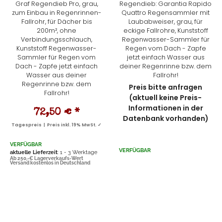
Graf Regendieb Pro, grau,
Regendieb: Garantia Rapido
zum Einbau in Regenrinnen-
Quattro Regensammler mit
Fallrohr, für Dächer bis
Laubabweiser, grau, für
200m², ohne
eckige Fallrohre, Kunststoff
Verbindungsschlauch,
Regenwasser-Sammler für
Kunststoff Regenwasser-
Regen vom Dach - Zapfe
Sammler für Regen vom
jetzt einfach Wasser aus
Dach - Zapfe jetzt einfach
deiner Regenrinne bzw. dem
Wasser aus deiner
Fallrohr!
Regenrinne bzw. dem
Preis bitte anfragen
Fallrohr!
(aktuell keine Preis-
Informationen in der
72,50 €
*
Datenbank vorhanden)
Tagespreis | Preis inkl. 19% MwSt. ✓
VERFÜGBAR
VERFÜGBAR
aktuelle Lieferzeit
: 1 - 3 Werktage
Ab 250,-€ Lagerverkaufs-Wert
Versand kostenlos in Deutschland