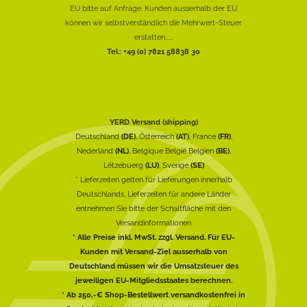
EU bitte auf Anfrage. Kunden ausserhalb der EU
können wir selbstverständlich die Mehrwert-Steuer
erstatten......
Tel.: +49 (0) 7821 58838 30
YERD Versand (shipping)
Deutschland
(DE)
, Österreich
(AT)
, France
(FR)
,
Nederland
(NL)
, Belgique België Belgien
(BE)
,
Lëtzebuerg
(LU)
, Sverige
(SE)
* Lieferzeiten gelten für Lieferungen innerhalb
Deutschlands, Lieferzeiten für andere Länder
entnehmen Sie bitte der Schaltfläche mit den
Versandinformationen
* Alle Preise inkl. MwSt. zzgl. Versand. Für EU-
Kunden mit Versand-Ziel ausserhalb von
Deutschland müssen wir die Umsatzsteuer des
jeweiligen EU-Mitgliedsstaates berechnen.
* Ab 250,-€ Shop-Bestellwert versandkostenfrei in