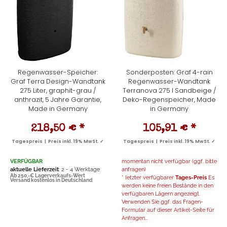
Regenwasser-Speicher:
Sonderposten: Graf 4-rain
Graf Terra Design-Wandtank
Regenwasser-Wandtank
275 Liter, graphit-grau /
Terranova 275 l Sandbeige /
anthrazit, 5 Jahre Garantie,
Deko-Regenspeicher, Made
Made in Germany
in Germany
218,50 €
*
105,91 €
*
Tagespreis | Preis inkl. 19% MwSt. ✓
Tagespreis | Preis inkl. 19% MwSt. ✓
VERFÜGBAR
momentan nicht verfügbar (ggf. bitte
aktuelle Lieferzeit
: 2 - 4 Werktage
anfragen)
Ab 250,-€ Lagerverkaufs-Wert
* letzter verfügbarer
Tages-Preis
Es
Versand kostenlos in Deutschland
werden keine freien Bestände in den
verfügbaren Lägern angezeigt.
Verwenden Sie ggf. das Fragen-
Formular auf dieser Artikel-Seite für
Anfragen...