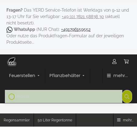
Fragen?
Das YERD Service-Telefon ist Werktags von 9-12 und
13-17 Uhr für Sie verfügbar:
+49 (0) 7821 58838 30
(aktuell
nicht besetzt).
WhatsApp
(NUR Chat):
+491796159552
Oder nutze das Produktfragen-Formular auf der jeweiligen
Produktseite...
Feuerstellen
Pflanzbehälter
mehr...
Regensammler
50 Liter Regentonne
mehr...