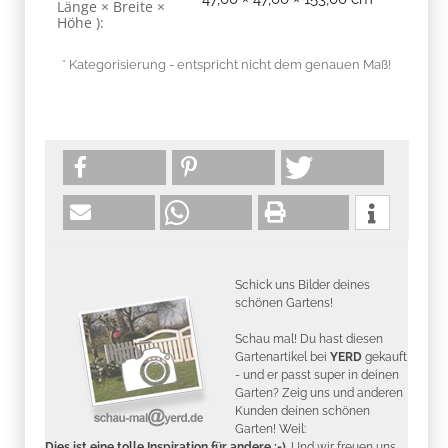
Länge × Breite ×
Höhe ):
* Kategorisierung - entspricht nicht dem genauen Maß!
Schick uns Bilder deines
schönen Gartens!
Schau mal! Du hast diesen
Gartenartikel bei
YERD
gekauft
- und er passt super in deinen
Garten? Zeig uns und anderen
Kunden deinen schönen
Garten! Weil:
Dies ist eine tolle Inspiration für andere :-)
. Und wir freuen uns