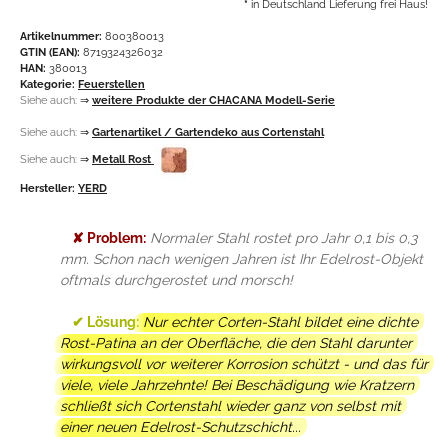
*
in Deutschland Lieferung frei Haus!
Artikelnummer:
800380013
GTIN (EAN):
8719324326032
HAN:
380013
Kategorie:
Feuerstellen
Siehe auch:
⇒
weitere Produkte der CHACANA Modell-Serie
Siehe auch:
⇒
Gartenartikel / Gartendeko aus Cortenstahl
Siehe auch:
⇒
Metall Rost
Hersteller:
YERD
✘ Problem:
Normaler Stahl rostet pro Jahr 0,1 bis 0,3
mm. Schon nach wenigen Jahren ist Ihr Edelrost-Objekt
oftmals durchgerostet und morsch!
✔ Lösung:
Nur echter Corten-Stahl bildet eine dichte
Rost-Patina an der Oberfläche, die den Stahl darunter
wirkungsvoll vor weiterer Korrosion schützt - und das für
viele, viele Jahrzehnte! Bei Beschädigung wie Kratzern
schließt sich Cortenstahl wieder ganz von selbst mit
einer neuen Edelrost-Schutzschicht...