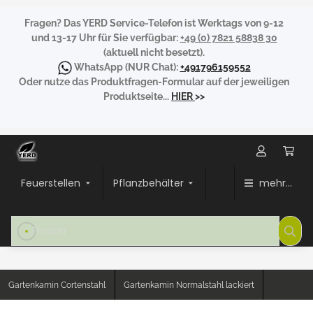
Fragen?
Das YERD Service-Telefon ist Werktags von 9-12
und 13-17 Uhr für Sie verfügbar:
+49 (0) 7821 58838 30
(aktuell nicht besetzt).
WhatsApp
(NUR Chat):
+491796159552
Oder nutze das Produktfragen-Formular auf der jeweiligen
Produktseite...
HIER
>>
Feuerstellen
Pflanzbehälter
mehr...
Gartenkamin Cortenstahl
Gartenkamin Normalstahl lackiert