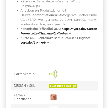
Kategorie:
Feuerstellen (Geschenk-Tipp,
B017J0GQ3S)
Angaben zur Produktsicherheit
Herstellerinformationen:
Motorgeräte Fischer GmbH
(Abt. YERD); Weingartenstr. 79; 77933 Lahr; Germany;
kontakt@yerd.de; www.yerd.de
Kanonische (offizielle) URL:
https://yerd.de/Garten-
Feuerstelle-Chacana-XL-Corten
➔
Kurze URL-Schreibweise für Browser-Eingabe:
yerd.de/?a=3706
➔
Produkteigenschaft
Wert
Gartenkamin:
DESIGN / Stil:
rustikales Design
Farbe /
Oberfläche: