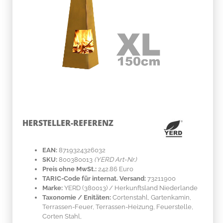
HERSTELLER-REFERENZ
EAN:
8719324326032
SKU:
800380013
(YERD Art-Nr.)
Preis ohne MwSt.:
242.86 Euro
TARIC-Code für internat. Versand:
73211900
Marke:
YERD
(380013)
/ Herkunftsland
Niederlande
Taxonomie / Enitäten:
Cortenstahl
, Gartenkamin,
Terrassen-Feuer, Terrassen-Heizung, Feuerstelle,
Corten Stahl,