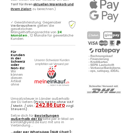
Tarif für Ihren
aktuellen Warenkorb und
Ihrem Zielort
zu berechnen.)
✓
Gewährleistung: Gegenüber
Verbrauchern
gelten die
gesetzlichen
Mängelhaftungsrechte von
24
Monaten
, 12 Monate für gewerbliche
Kunden.
Für
Kunden
in der
Schweiz
oder
Non-EU:
Wir
können
diesen
Artikel
ohne
Umsatzsteuer in Länder außerhalb
der EU liefern
(Preis netto ohne VAT
242.86 Euro
/ MwSt. / USt.:
zzgl.
Steuern)
.
Setze dich für
Bestellungen
außerhalb der EU
bitte per e-Mail an
kontakt@yerd.de kurz mit uns in
Verbindung ...
...oder per
WhatsApp
(NUR Chat!):