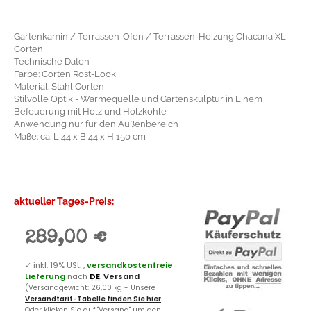
Gartenkamin / Terrassen-Ofen / Terrassen-Heizung Chacana XL
Corten
Technische Daten
Farbe: Corten Rost-Look
Material: Stahl Corten
Stilvolle Optik - Wärmequelle und Gartenskulptur in Einem
Befeuerung mit Holz und Holzkohle
Anwendung nur für den Außenbereich
Maße: ca. L 44 x B 44 x H 150 cm
aktueller Tages-Preis:
289,00 €
✓
inkl. 19% USt. ,
versandkostenfreie
Lieferung
nach
DE
.
Versand
(Versandgewicht: 26,00 kg - Unsere
Versandtarif-Tabelle finden Sie hier
.
Oder klicken Sie auf "Versand" um den