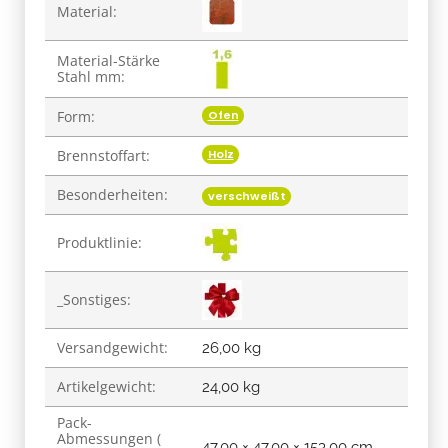
Material:
Material-Stärke
Stahl mm:
Ofen
Form:
Holz
Brennstoffart:
Besonderheiten:
verschweißt
Produktlinie:
_Sonstiges:
Versandgewicht:
26,00 kg
Artikelgewicht:
24,00
kg
Pack-
Abmessungen (
47,00 × 47,00 × 153,00 cm