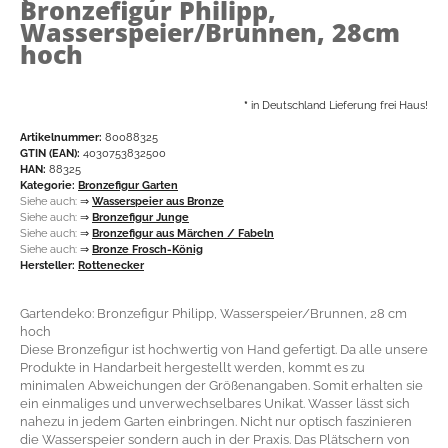
Bronzefigur Philipp,
Wasserspeier/Brunnen, 28cm
hoch
*
in Deutschland Lieferung frei Haus!
Artikelnummer:
80088325
GTIN (EAN):
4030753832500
HAN:
88325
Kategorie:
Bronzefigur Garten
Siehe auch:
⇒
Wasserspeier aus Bronze
Siehe auch:
⇒
Bronzefigur Junge
Siehe auch:
⇒
Bronzefigur aus Märchen / Fabeln
Siehe auch:
⇒
Bronze Frosch-König
Hersteller:
Rottenecker
Gartendeko: Bronzefigur Philipp, Wasserspeier/Brunnen, 28 cm
hoch
Diese Bronzefigur ist hochwertig von Hand gefertigt. Da alle unsere
Produkte in Handarbeit hergestellt werden, kommt es zu
minimalen Abweichungen der Größenangaben. Somit erhalten sie
ein einmaliges und unverwechselbares Unikat. Wasser lässt sich
nahezu in jedem Garten einbringen. Nicht nur optisch faszinieren
die Wasserspeier sondern auch in der Praxis. Das Plätschern von