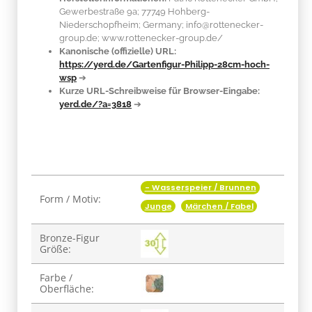
Gewerbestraße 9a; 77749 Hohberg-
Niederschopfheim; Germany; info@rottenecker-
group.de; www.rottenecker-group.de/
Kanonische (offizielle) URL:
https://yerd.de/Gartenfigur-Philipp-28cm-hoch-
wsp
➔
Kurze URL-Schreibweise für Browser-Eingabe:
yerd.de/?a=3818
➔
- Wasserspeier / Brunnen
Produkteigenschaft
Wert
Form / Motiv:
Junge
Märchen / Fabel
Bronze-Figur
Größe:
Farbe /
Oberfläche: