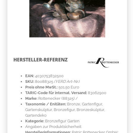
HERSTELLER-REFERENZ
EAN:
4030753832500
SKU:
80088325
(YERD Art-Nr.)
Preis ohne MwSt.:
501.50 Euro
TARIC-Code für internat. Versand:
83062900
Marke:
Rottenecker
(88325)
/
Taxonomie / Enitäten:
Bronze
, Gartenfigur,
Gartenskulptur, Bronzefigur, Bronzeskulptur,
Gartendeko
Kategorie:
Bronzefigur Garten
Angaben zur Produktsicherheit
Herstellerinformationen:
Patric Rottenecker GmbH;