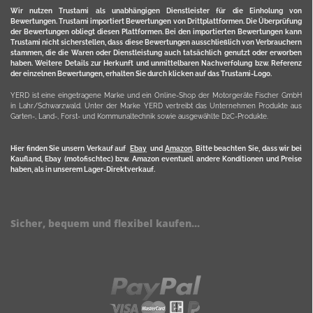
Wir nutzen Trustami als unabhängigen Dienstleister für die Einholung von
Bewertungen. Trustami importiert Bewertungen von Drittplattformen. Die Überprüfung
der Bewertungen obliegt diesen Plattformen. Bei den importierten Bewertungen kann
Trustami nicht sicherstellen, dass diese Bewertungen ausschließlich von Verbrauchern
stammen, die die Waren oder Dienstleistung auch tatsächlich genutzt oder erworben
haben. Weitere Details zur Herkunft und unmittelbaren Nachverfolung bzw. Referenz
der einzelnen Bewertungen, erhalten Sie durch klicken auf das Trustami-Logo.
YERD ist eine eingetragene Marke und ein Online-Shop der Motorgeräte Fischer GmbH
in Lahr/Schwarzwald. Unter der Marke YERD vertreibt das Unternehmen Produkte aus
Garten-, Land-, Forst- und Kommunaltechnik sowie ausgewählte D2C-Produkte.
Hier finden Sie unsern Verkauf auf
Ebay
und
Amazon
. Bitte beachten Sie, dass wir bei
Kaufland, Ebay (motofischtec) bzw. Amazon eventuell andere Konditionen und Preise
haben, als in unserem Lager-Direktverkauf.
Sicher, bequem und flexibel kaufen...