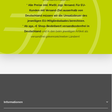
* Alle Preise inkl. MwSt. zzgl. Versand. Für EU-
Kunden mit Versand-Ziel ausserhalb von
Deutschland müssen wir die Umsatzsteuer des
jeweiligen EU-Mitgliedsstaates berechnen.
* Ab 250,-€ Shop-Bestellwert versandkostenfrei in
Deutschland
und in den beim jeweiligen Artikel als
versandfrei gekennzeichneten Ländern!
Informationen