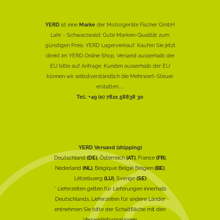
YERD
ist eine
Marke
der Motorgeräte Fischer GmbH
Lahr - Schwarzwald: Gute Marken-Qualität zum
günstigen Preis. YERD Lagerverkauf: Kaufen Sie jetzt
direkt im YERD Online Shop. Versand ausserhalb der
EU bitte auf Anfrage. Kunden ausserhalb der EU
können wir selbstverständlich die Mehrwert-Steuer
erstatten......
Tel.: +49 (0) 7821 58838 30
YERD Versand (shipping)
Deutschland
(DE)
, Österreich
(AT)
, France
(FR)
,
Nederland
(NL)
, Belgique België Belgien
(BE)
,
Lëtzebuerg
(LU)
, Sverige
(SE)
* Lieferzeiten gelten für Lieferungen innerhalb
Deutschlands, Lieferzeiten für andere Länder
entnehmen Sie bitte der Schaltfläche mit den
Versandinformationen