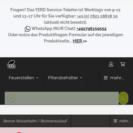
Fragen?
Das YERD Service-Telefon ist Werktags von 9-12
und 13-17 Uhr für Sie verfügbar:
+49 (0) 7821 58838 30
(aktuell nicht besetzt).
WhatsApp
(NUR Chat):
+491796159552
Oder nutze das Produktfragen-Formular auf der jeweiligen
Produktseite...
HIER
>>
Feuerstellen
Pflanzbehälter
mehr...
Bronze Wasserhahn / Brunnenauslauf
mehr...