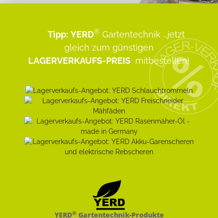
®
Tipp:
YERD
Gartentechnik
...jetzt
gleich zum günstigen
LAGERVERKAUFS-PREIS
mitbestellen!
®
YERD
Gartentechnik-Produkte