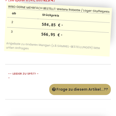
✓
(Sie sparen
8.04%
, also
52,21 €
)
ab
Stückpreis
2
584,85 €
*
3
566,95 €
*
-- LEIDER ZU SPÄT! -
-
Frage zu diesem Artikel...??