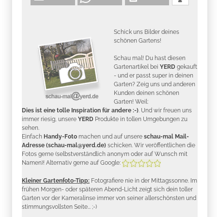
Schick uns Bilder deines
schönen Gartens!
Schau mal! Du hast diesen
Gartenartikel bei
YERD
gekauft
- und er passt super in deinen
Garten? Zeig uns und anderen
Kunden deinen schönen
Garten! Weil:
Dies ist eine tolle Inspiration für andere :-)
. Und wir freuen uns
immer riesig, unsere
YERD
Produkte in tollen Umgebungen zu
sehen.
Einfach
Handy-Foto
machen und auf unsere
schau-mal Mail-
Adresse (schau-mal@yerd.de)
schicken. Wir veröffentlichen die
Fotos gerne (selbstverständlich anonym oder auf Wunsch mit
Namen)! Alternativ gerne auf Google:
Kleiner Gartenfoto-Tipp:
Fotografiere nie in der Mittagssonne. Im
frühen Morgen- oder späteren Abend-Licht zeigt sich dein toller
Garten vor der Kameralinse immer von seiner allerschönsten und
stimmungsvollsten Seite... ;-)