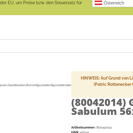
b der EU, um Preise bzw. den Steuersatz für
Österreich
HINWEIS: Auf Grund von Lie
(Patric Rottenecker
guren,Granitbecken,Bronzefigur,Gartenfigur,Gartendeko
:
(80042014)
Sabulum 56
Artikelnummer:
80042014
HAN:
42014