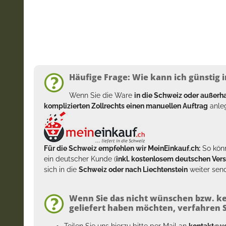
Häufige Frage: Wie kann ich günstig i
Wenn Sie die Ware
in die Schweiz oder außer
komplizierten Zollrechts einen manuellen Auftrag
anleg
Für die Schweiz empfehlen wir MeinEinkauf.ch:
So könn
ein deutscher Kunde (
inkl. kostenlosem deutschen Ver
sich in die
Schweiz oder nach Liechtenstein
weiter send
Wenn Sie das nicht wünschen bzw. ke
geliefert haben möchten, verfahren Si
Teilen Sie uns hierzu bitte per Mail an
kontakt@y