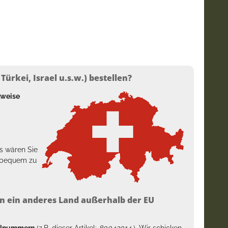
ürkei, Israel u.s.w.) bestellen?
lweise
s wären Sie
h bequem zu
n ein anderes Land außerhalb der EU
kelnummern
(z.B. dieser Artikel:
80042014
). Wir schicken