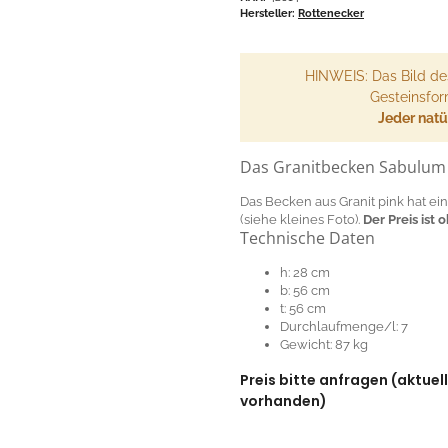
Hersteller:
Rottenecker
HINWEIS: Das Bild de
Gesteinsfor
Jeder natür
Das Granitbecken Sabulum 
Das Becken aus Granit pink hat 
(siehe kleines Foto).
Der Preis ist 
Technische Daten
h: 28 cm
b: 56 cm
t: 56 cm
Durchlaufmenge/l: 7
Gewicht: 87 kg
Preis bitte anfragen (aktuel
vorhanden)