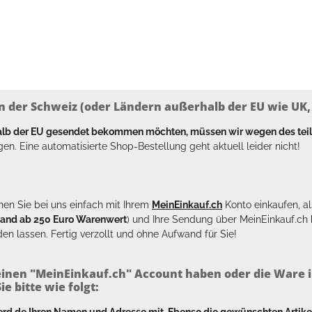
n der Schweiz (oder Ländern außerhalb der EU wie UK, T
halb der EU gesendet bekommen möchten, müssen wir wegen des tei
en. Eine automatisierte Shop-Bestellung geht aktuell leider nicht!
en Sie bei uns einfach mit Ihrem
MeinEinkauf.ch
Konto einkaufen, al
sand ab 250 Euro Warenwert
) und Ihre Sendung über MeinEinkauf.c
en lassen. Fertig verzollt und ohne Aufwand für Sie!
inen "MeinEinkauf.ch" Account haben oder die Ware i
e bitte wie folgt:
erd.de
Ihren Namen und Adresse mit. Ebenso die gewünschten Arti