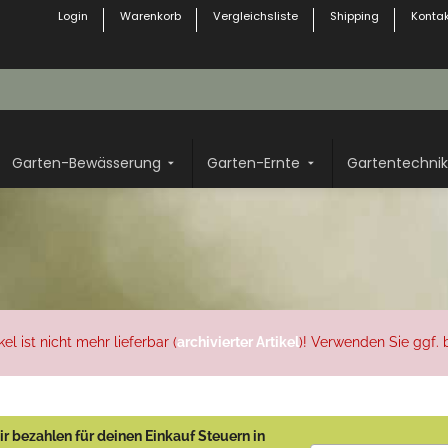
Login
Warenkorb
Vergleichsliste
Shipping
Kontak
Garten-Bewässerung
Garten-Ernte
Gartentechnik
l ist nicht mehr lieferbar (
archivierter Artikel
)! Verwenden Sie ggf. b
r bezahlen für deinen Einkauf Steuern in